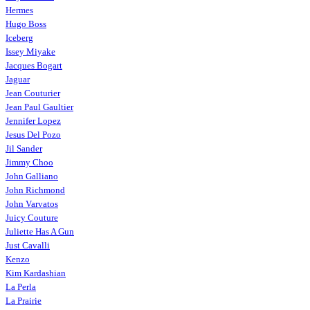
Hermes
Hugo Boss
Iceberg
Issey Miyake
Jacques Bogart
Jaguar
Jean Couturier
Jean Paul Gaultier
Jennifer Lopez
Jesus Del Pozo
Jil Sander
Jimmy Choo
John Galliano
John Richmond
John Varvatos
Juicy Couture
Juliette Has A Gun
Just Cavalli
Kenzo
Kim Kardashian
La Perla
La Prairie