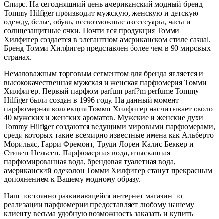
Спирс. На сегодняшний день американский модный бренд
Tommy Hilfiger производит мужскую, женскую и детскую
одежду, белье, обувь, всевозможные аксессуары, часы и
солнцезащитные очки. Почти вся продукция Томми
Хилфигер создается в элегантном американском стиле casual.
Бренд Томми Хилфигер представлен более чем в 90 мировых
странах.
Немаловажным торговым сегментом для бренда является и
высококачественная мужская и женская парфюмерия Томми
Хилфигер. Первый парфюм parfum parf?m perfume Tommy
Hilfiger были создан в 1996 году. На данный момент
парфюмерная коллекция Томми Хилфигер насчитывает около
40 мужских и женских ароматов. Мужские и женские духи
Tommy Hilfiger создаются ведущими мировыми парфюмерами,
среди которых такие всемирно известные имена как Альберто
Морильяс, Гарри Фремонт, Труди Лорен Калис Беккер и
Стивен Нельсен. Парфюмерная вода, изысканная
парфюмированная вода, брендовая туалетная вода,
американский одеколон Томми Хилфигер станут прекрасным
дополнением к Вашему модному образу.
Наш постоянно развивающейся интернет магазин по
реализации парфюмерии предоставляет любому нашему
клиенту весьма удобную возможность заказать и купить