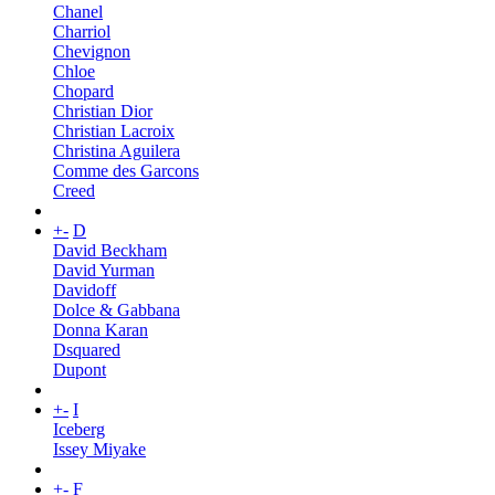
Chanel
Charriol
Chevignon
Chloe
Chopard
Christian Dior
Christian Lacroix
Christina Aguilera
Comme des Garcons
Creed
+
-
D
David Beckham
David Yurman
Davidoff
Dolce & Gabbana
Donna Karan
Dsquared
Dupont
+
-
I
Iceberg
Issey Miyake
+
-
F