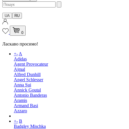
UA
RU
0
Ласкаво просимо!
+
-
A
Adidas
Agent Provocateur
Ajmal
Alfred Dunhill
Angel Schlesser
Anna Sui
Annick Goutal
Antonio Banderas
Aramis
Armand Basi
Azzaro
+
-
B
Badgley Mischka