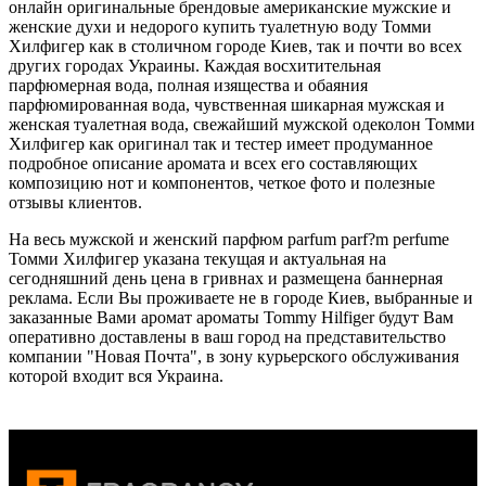
онлайн оригинальные брендовые американские мужские и
женские духи и недорого купить туалетную воду Томми
Хилфигер как в столичном городе Киев, так и почти во всех
других городах Украины. Каждая восхитительная
парфюмерная вода, полная изящества и обаяния
парфюмированная вода, чувственная шикарная мужская и
женская туалетная вода, свежайший мужской одеколон Томми
Хилфигер как оригинал так и тестер имеет продуманное
подробное описание аромата и всех его составляющих
композицию нот и компонентов, четкое фото и полезные
отзывы клиентов.
На весь мужской и женский парфюм parfum parf?m perfume
Томми Хилфигер указана текущая и актуальная на
сегодняшний день цена в гривнах и размещена баннерная
реклама. Если Вы проживаете не в городе Киев, выбранные и
заказанные Вами аромат ароматы Tommy Hilfiger будут Вам
оперативно доставлены в ваш город на представительство
компании "Новая Почта", в зону курьерского обслуживания
которой входит вся Украина.