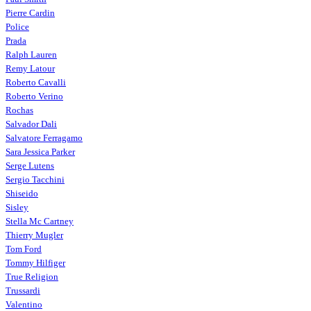
Pierre Cardin
Police
Prada
Ralph Lauren
Remy Latour
Roberto Cavalli
Roberto Verino
Rochas
Salvador Dali
Salvatore Ferragamo
Sara Jessica Parker
Serge Lutens
Sergio Tacchini
Shiseido
Sisley
Stella Mc Cartney
Thierry Mugler
Tom Ford
Tommy Hilfiger
True Religion
Trussardi
Valentino