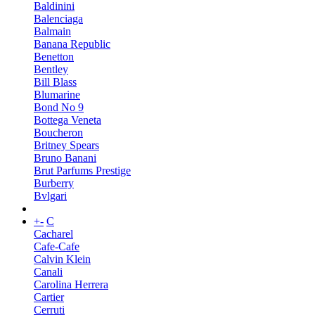
Baldinini
Balenciaga
Balmain
Banana Republic
Benetton
Bentley
Bill Blass
Blumarine
Bond No 9
Bottega Veneta
Boucheron
Britney Spears
Bruno Banani
Brut Parfums Prestige
Burberry
Bvlgari
+
-
C
Cacharel
Cafe-Cafe
Calvin Klein
Canali
Carolina Herrera
Cartier
Cerruti