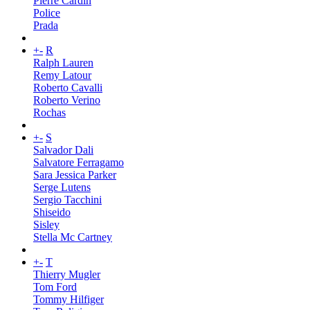
Pierre Cardin
Police
Prada
+
-
R
Ralph Lauren
Remy Latour
Roberto Cavalli
Roberto Verino
Rochas
+
-
S
Salvador Dali
Salvatore Ferragamo
Sara Jessica Parker
Serge Lutens
Sergio Tacchini
Shiseido
Sisley
Stella Mc Cartney
+
-
T
Thierry Mugler
Tom Ford
Tommy Hilfiger