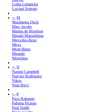
Lolita Lempicka
Luciani Soprani
+
-
M
Mandarina Duck
Marc Jacobs
Marina de Bourbon
Masaki Matsushima
Mercedes-Benz
Mexx
Mont Blanc
Montale
Moschino
+
-
N
Naomi Campbell
Narciso Rodriguez
Nikos
Nina Ricci
+
-
P
Paco Rabanne
Paloma Picasso
Paul Smith