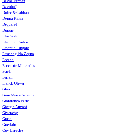
David Yurman
Davidoff
Dolce & Gabbana
Donna Karan
Dsquared
Dupont
Elie Saab
Elizabeth Arden
Emanuel Ungaro
Ermenegildo Zegna
Escada
Escentric Molecules
Fendi
Ferrari
Franck Oliver
Ghost
Gian Marco Venturi
Gianfranco Ferre
Giorgio Armani
Givenchy
Gucci
Guerlain
Guy Laroche