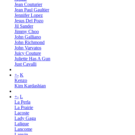
Jean Couturier
Jean Paul Gaultier
Jennifer Lopez
Jesus Del Pozo
Jil Sander
Jimmy Choo
John Galliano
John Richmond
John Varvatos
Juicy Couture
Juliette Has A Gun
Just Cavalli
+
-
K
Kenzo
Kim Kardashian
+
-
L
La Perla
La Prairie
Lacoste
Lady Gaga
Lalique
Lancome
Lanvin