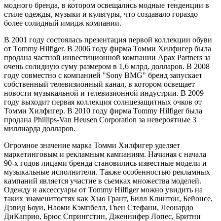
модного бренда, в котором освещались модные тенденции в
стиле одежды, музыки и культуры, что создавало гораздо
более солидный имидж компании.
В 2001 году состоялась презентация первой коллекции обуви
от Tommy Hilfiger. В 2006 году фирма Томми Хилфигер была
продана частной инвестиционной компании Apax Partners за
очень солидную суму размером в 1,6 млрд. долларов. В 2008
году совместно с компанией "Sony BMG" бренд запускает
собственный телевизионный канал, в котором освещает
новости музыкальной и телевизионной индустрии. В 2009
году выходит первая коллекция солнцезащитных очков от
Томми Хилфигер. В 2010 году фирма Tommy Hilfiger была
продана Phillips-Van Heusen Corporation за невероятные 3
миллиарда долларов.
Огромное значение марка Томми Хилфигер уделяет
маркетинговым и рекламным кампаниям. Начиная с начала
90-х годов лицами бренда становились известные модели и
музыкальные исполнители. Также особенностью рекламных
кампаний является участие в сьемках множества моделей.
Одежду и аксессуары от Tommy Hilfiger можно увидить на
таких знаменитостях как Хью Грант, Билл Клинтон, Бейонсе,
Дэвид Боуи, Наоми Кэмпбелл, Гвен Стефани, Леонардо
ДиКаприо, Брюс Спрингстин, Дженнифер Лопес, Бритни