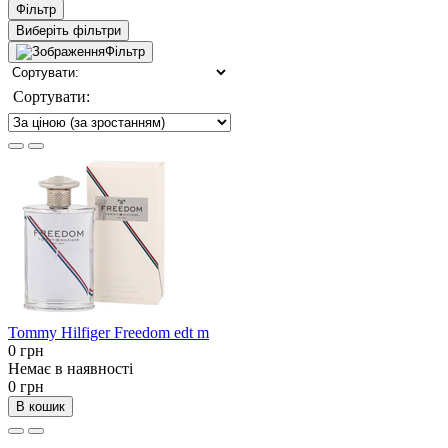
Фільтр
Виберіть фільтри
Фільтр
Сортувати:
Tommy Hilfiger Freedom edt m
0 грн
Немає в наявності
0 грн
В кошик