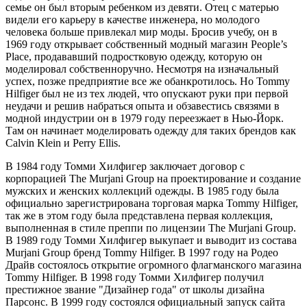
семье он был вторым ребенком из девяти. Отец с матерью
видели его карьеру в качестве инженера, но молодого
человека больше привлекал мир моды. Бросив учебу, он в
1969 году открывает собственный модный магазин People’s
Place, продававший подростковую одежду, которую он
моделировал собственноручно. Несмотря на изначальный
успех, позже предприятие все же обанкротилось. Но Tommy
Hilfiger был не из тех людей, что опускают руки при первой
неудачи и решив набраться опыта и обзавестись связями в
модной индустрии он в 1979 году переезжает в Нью-Йорк.
Там он начинает моделировать одежду для таких брендов как
Calvin Klein и Perry Ellis.
В 1984 году Томми Хилфигер заключает договор с
корпорацией The Murjani Group на проектирование и создание
мужских и женских коллекций одежды. В 1985 году была
официально зарегистрирована торговая марка Tommy Hilfiger,
так же в этом году была представлена первая коллекция,
выполненная в стиле преппи по лицензии The Murjani Group.
В 1989 году Томми Хилфигер выкупает и выводит из состава
Murjani Group бренд Tommy Hilfiger. В 1997 году на Родео
Драйв состоялось открытие огромного флагманского магазина
Tommy Hilfiger. В 1998 году Томми Хилфигер получил
престижное звание "Дизайнер года" от школы дизайна
Парсонс. В 1999 году состоялся официальный запуск сайта