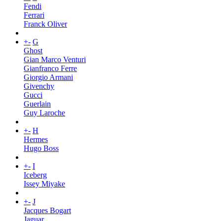
Fendi
Ferrari
Franck Oliver
+
-
G
Ghost
Gian Marco Venturi
Gianfranco Ferre
Giorgio Armani
Givenchy
Gucci
Guerlain
Guy Laroche
+
-
H
Hermes
Hugo Boss
+
-
I
Iceberg
Issey Miyake
+
-
J
Jacques Bogart
Jaguar