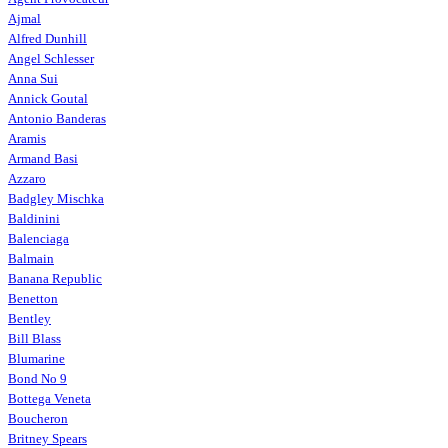
Ajmal
Alfred Dunhill
Angel Schlesser
Anna Sui
Annick Goutal
Antonio Banderas
Aramis
Armand Basi
Azzaro
Badgley Mischka
Baldinini
Balenciaga
Balmain
Banana Republic
Benetton
Bentley
Bill Blass
Blumarine
Bond No 9
Bottega Veneta
Boucheron
Britney Spears