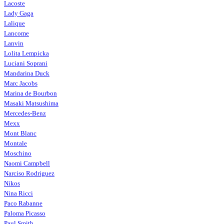
Lacoste
Lady Gaga
Lalique
Lancome
Lanvin
Lolita Lempicka
Luciani Soprani
Mandarina Duck
Marc Jacobs
Marina de Bourbon
Masaki Matsushima
Mercedes-Benz
Mexx
Mont Blanc
Montale
Moschino
Naomi Campbell
Narciso Rodriguez
Nikos
Nina Ricci
Paco Rabanne
Paloma Picasso
Paul Smith