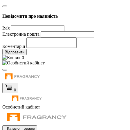
Повідомити про наявність
Ім'я
Електронна пошта
Коментарій
Відправити
0
0
Особистий кабінет
Каталог товарів