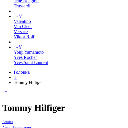
True Religion
Trussardi
+
-
V
Valentino
Van Cleef
Versace
Viktor Rolf
+
-
Y
Yohji Yamamoto
Yves Rocher
Yves Saint Laurent
Головна
T
Tommy Hilfiger
T
Tommy Hilfiger
Adidas
Agent Provocateur