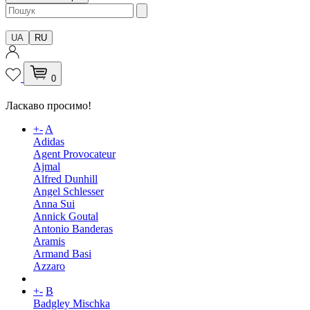
UA
RU
0
Ласкаво просимо!
+
-
A
Adidas
Agent Provocateur
Ajmal
Alfred Dunhill
Angel Schlesser
Anna Sui
Annick Goutal
Antonio Banderas
Aramis
Armand Basi
Azzaro
+
-
B
Badgley Mischka