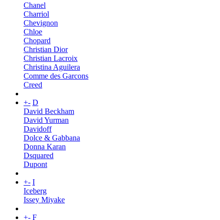
Chanel
Charriol
Chevignon
Chloe
Chopard
Christian Dior
Christian Lacroix
Christina Aguilera
Comme des Garcons
Creed
+
-
D
David Beckham
David Yurman
Davidoff
Dolce & Gabbana
Donna Karan
Dsquared
Dupont
+
-
I
Iceberg
Issey Miyake
+
-
F