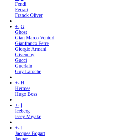
Fendi
Ferrari
Franck Oliver
+
-
G
Ghost
Gian Marco Venturi
Gianfranco Ferre
Giorgio Armani
Givenchy
Gucci
Guerlain
Guy Laroche
+
-
H
Hermes
Hugo Boss
+
-
I
Iceberg
Issey Miyake
+
-
J
Jacques Bogart
Jaguar