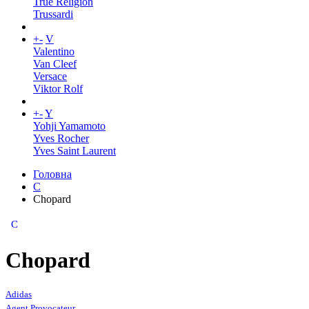
True Religion
Trussardi
+
-
V
Valentino
Van Cleef
Versace
Viktor Rolf
+
-
Y
Yohji Yamamoto
Yves Rocher
Yves Saint Laurent
Головна
C
Chopard
C
Chopard
Adidas
Agent Provocateur