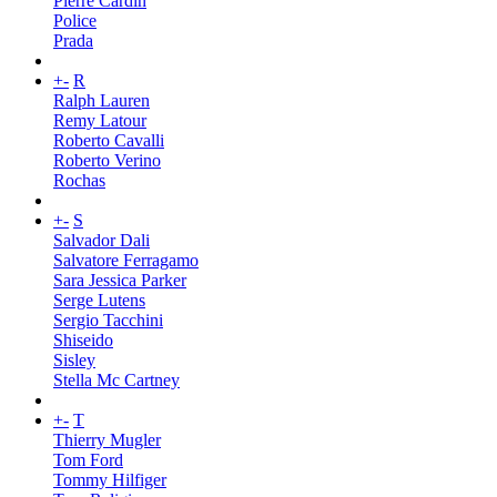
Pierre Cardin
Police
Prada
+
-
R
Ralph Lauren
Remy Latour
Roberto Cavalli
Roberto Verino
Rochas
+
-
S
Salvador Dali
Salvatore Ferragamo
Sara Jessica Parker
Serge Lutens
Sergio Tacchini
Shiseido
Sisley
Stella Mc Cartney
+
-
T
Thierry Mugler
Tom Ford
Tommy Hilfiger