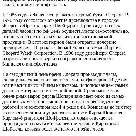
скользили внутри циферблата.
В 1986 году в Женеве открывается первый бутик Chopard. В
1996 году состоялось открытие производства в городке
Флерье в Юрских горах Швейцарии. Производство всех
деталей часов и по сей день осуществляется самостоятельно,
что не могло не сказаться на качестве изготовляемой
продукции. В этот же период были открыты дочерние
предприятия в Париже - Chopard France и в Нью-Йорке -
Chopard Watch Corporation. В 1998 году дизайнеры Chopard
разработали новую версию награды престижнейшего
Каннского кинофестиваля.
На сегодняшний день бренд Chopard производит часы,
ювелирные украшения, косметику и парфюмерию. Изделия
отличаются высочайшим качеством, использованием самых
дорогих материалов и немалой ценой. Среди множества
ювелирных марок фирма Шопард занимает одно из самых
достойных мест, постоянно впечатляя непревзойденной
работой и множеством идей и решений. Компания до сих пор
является семейной и управляется детьми Карла Шойфеля –
Карлом-Фридрихом Шойфелем, который отвечает за
производство и мужские коллекции часов и Каролиной
Шойфель, которая ведет женскую линейку часов.