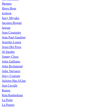
Hermes
Hugo Boss
Iceberg
Issey Miyake
Jacques Bogart
Jaguar
Jean Couturier
Jean Paul Gaultier
Jennifer Lopez
Jesus Del Pozo
Jil Sander
Jimmy Choo
John Galliano
John Richmond
John Varvatos
Juicy Couture
Juliette Has A Gun
Just Cavalli
Kenzo
Kim Kardashian
La Perla
La Prairie