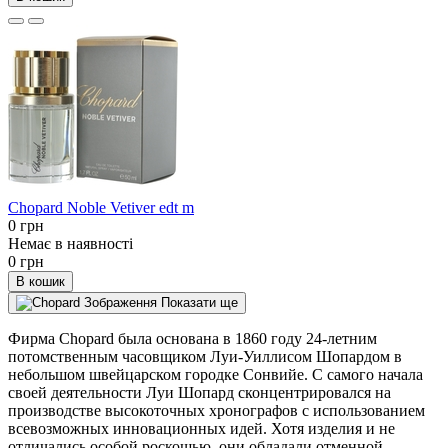
Chopard Noble Vetiver edt m
0 грн
Немає в наявності
0 грн
В кошик
Показати ще
Фирма Chopard была основана в 1860 году 24-летним
потомственным часовщиком Луи-Уиллисом Шопардом в
небольшом швейцарском городке Сонвийе. С самого начала
своей деятельности Луи Шопард сконцентрировался на
производстве высокоточных хронографов с использованием
всевозможных инновационных идей. Хотя изделия и не
отличались особой роскошью, они обладали отменной