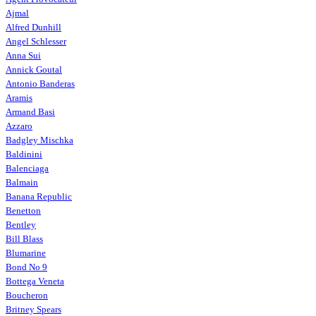
Ajmal
Alfred Dunhill
Angel Schlesser
Anna Sui
Annick Goutal
Antonio Banderas
Aramis
Armand Basi
Azzaro
Badgley Mischka
Baldinini
Balenciaga
Balmain
Banana Republic
Benetton
Bentley
Bill Blass
Blumarine
Bond No 9
Bottega Veneta
Boucheron
Britney Spears