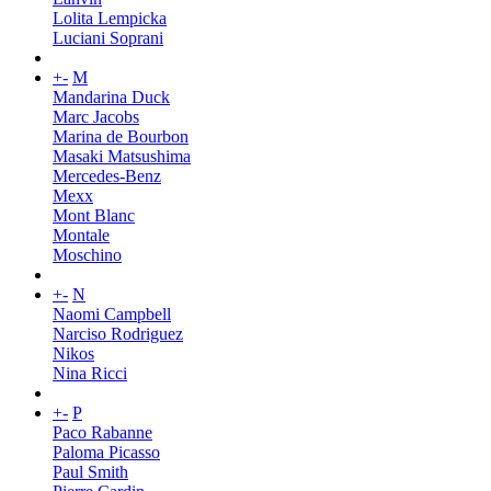
Lolita Lempicka
Luciani Soprani
+
-
M
Mandarina Duck
Marc Jacobs
Marina de Bourbon
Masaki Matsushima
Mercedes-Benz
Mexx
Mont Blanc
Montale
Moschino
+
-
N
Naomi Campbell
Narciso Rodriguez
Nikos
Nina Ricci
+
-
P
Paco Rabanne
Paloma Picasso
Paul Smith