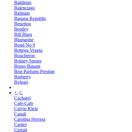
Baldinini
Balenciaga
Balmain
Banana Republic
Benetton
Bentley
Bill Blass
Blumarine
Bond No 9
Bottega Veneta
Boucheron
Britney Spears
Bruno Banani
Brut Parfums Prestige
Burberry
Bvlgari
+
-
C
Cacharel
Cafe-Cafe
Calvin Klein
Canali
Carolina Herrera
Cartier
Cerruti