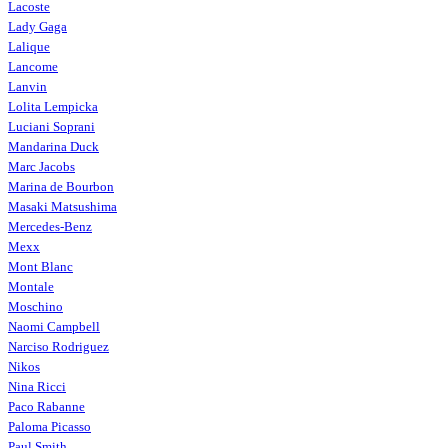
Lacoste
Lady Gaga
Lalique
Lancome
Lanvin
Lolita Lempicka
Luciani Soprani
Mandarina Duck
Marc Jacobs
Marina de Bourbon
Masaki Matsushima
Mercedes-Benz
Mexx
Mont Blanc
Montale
Moschino
Naomi Campbell
Narciso Rodriguez
Nikos
Nina Ricci
Paco Rabanne
Paloma Picasso
Paul Smith