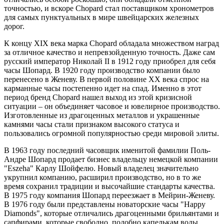
точностью, и вскоре Chopard стал поставщиком хронометров
для самых пунктуальных в мире швейцарских железных
дорог.
К концу XIX века марка Chopard обладала множеством наград
за отличное качество и непревзойденную точность. Даже сам
русский император Николай II в 1912 году приобрел для себя
часы Шопард. В 1920 году производство компании было
перенесено в Женеву. В первой половине XX века спрос на
карманные часы постепенно идет на спад. Именно в этот
период бренд Chopard нашел выход из этой кризисной
ситуации – он объединяет часовое и ювелирное производство.
Изготовленные из драгоценных металлов и украшенные
камнями часы стали признаком высокого статуса и
пользовались огромной популярностью среди мировой элиты.
В 1963 году последний часовщик именитой фамилии Поль-
Андре Шопард продает бизнес владельцу немецкой компании
"Eszeha" Карлу Шойфелю. Новый владелец значительно
укрупнил компанию, расширил производство, но в то же
время сохранил традиции и высочайшие стандарты качества.
В 1975 году компания Шопард переезжает в Мейрин-Женеву.
В 1976 году были представлены новаторские часы "Happy
Diamonds", которые отличались драгоценными брильянтами и
сапфирами, которые свободно, подобно капелькам воды,