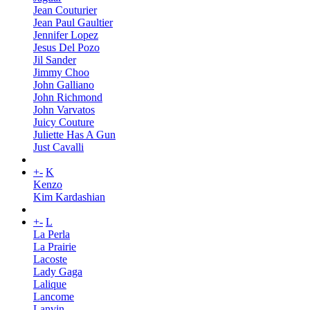
Jean Couturier
Jean Paul Gaultier
Jennifer Lopez
Jesus Del Pozo
Jil Sander
Jimmy Choo
John Galliano
John Richmond
John Varvatos
Juicy Couture
Juliette Has A Gun
Just Cavalli
+
-
K
Kenzo
Kim Kardashian
+
-
L
La Perla
La Prairie
Lacoste
Lady Gaga
Lalique
Lancome
Lanvin