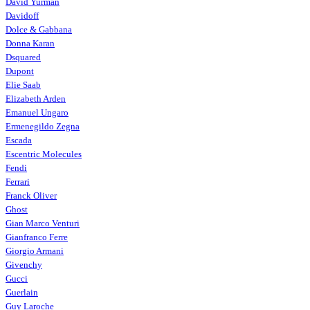
David Yurman
Davidoff
Dolce & Gabbana
Donna Karan
Dsquared
Dupont
Elie Saab
Elizabeth Arden
Emanuel Ungaro
Ermenegildo Zegna
Escada
Escentric Molecules
Fendi
Ferrari
Franck Oliver
Ghost
Gian Marco Venturi
Gianfranco Ferre
Giorgio Armani
Givenchy
Gucci
Guerlain
Guy Laroche