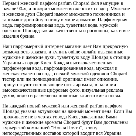
Первый женский парфюм parfum Chopard был выпущен в
начале 90-х, и покорил множество женских сердец. Мужские
и женские духи Chopard имеют множество поклонников и
занимают достойную нишу в мире ароматов. Парфюмерная
вода, парфюмированная вода, туалетная вода, мужской
одеколон Шопард так же качественны и роскошны, как и все
изделия бренда.
Наш парфюмерный интернет магазин дает Вам прекрасную
возможность заказать и купить online онлайн изысканные
мужские и женские духи, туалетную воду Шопард в столице
Украины - городе Киев. Каждая высококачественная
парфюмерная вода, парфюмированная вода, мужская и
женская туалетная вода, свежий мужской одеколон Chopard
тестер или же полноценный оригинал имеет описание,
присутствуют составляющие ноты аромата, в наличии
высококачественные цифровые фото, визуальная реклама
духов, видео и размещены полезные клиентские отзывы.
На каждый новый мужской или женский parfum парфюм
Шопард указана актуальная на данный момент цена. Если Вы
проживаете не в чертах города Киев, заказанные Вами
мужские и женские ароматы Chopard будут Вам доставлены
курьерской компанией "Новая Почта", в зону
непосредственных доставок которой входит вся Украина.