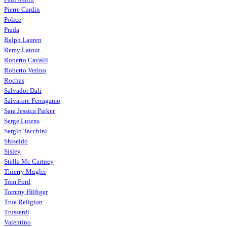
Pierre Cardin
Police
Prada
Ralph Lauren
Remy Latour
Roberto Cavalli
Roberto Verino
Rochas
Salvador Dali
Salvatore Ferragamo
Sara Jessica Parker
Serge Lutens
Sergio Tacchini
Shiseido
Sisley
Stella Mc Cartney
Thierry Mugler
Tom Ford
Tommy Hilfiger
True Religion
Trussardi
Valentino