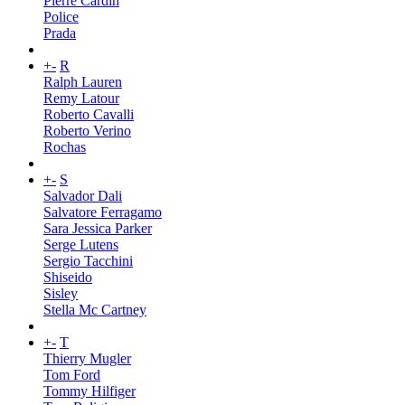
Pierre Cardin
Police
Prada
+
-
R
Ralph Lauren
Remy Latour
Roberto Cavalli
Roberto Verino
Rochas
+
-
S
Salvador Dali
Salvatore Ferragamo
Sara Jessica Parker
Serge Lutens
Sergio Tacchini
Shiseido
Sisley
Stella Mc Cartney
+
-
T
Thierry Mugler
Tom Ford
Tommy Hilfiger