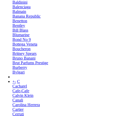
Baldinini
Balenciaga
Balmain
Banana Republic
Benetton
Bentley
Bill Blass
Blumarine
Bond No 9
Bottega Veneta
Boucheron
Britney Spears
Bruno Banani
Brut Parfums Prestige
Burberry
Bvlgari
+
-
C
Cacharel
Cafe-Cafe
Calvin Klein
Canali
Carolina Herrera
Cartier
Cerruti