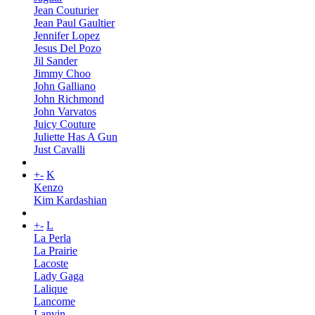
Jean Couturier
Jean Paul Gaultier
Jennifer Lopez
Jesus Del Pozo
Jil Sander
Jimmy Choo
John Galliano
John Richmond
John Varvatos
Juicy Couture
Juliette Has A Gun
Just Cavalli
+
-
K
Kenzo
Kim Kardashian
+
-
L
La Perla
La Prairie
Lacoste
Lady Gaga
Lalique
Lancome
Lanvin