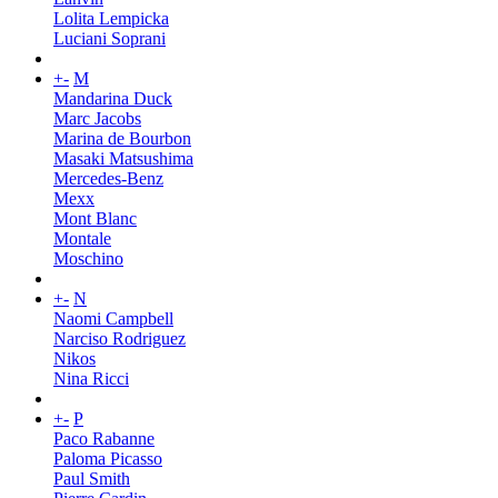
Lolita Lempicka
Luciani Soprani
+
-
M
Mandarina Duck
Marc Jacobs
Marina de Bourbon
Masaki Matsushima
Mercedes-Benz
Mexx
Mont Blanc
Montale
Moschino
+
-
N
Naomi Campbell
Narciso Rodriguez
Nikos
Nina Ricci
+
-
P
Paco Rabanne
Paloma Picasso
Paul Smith