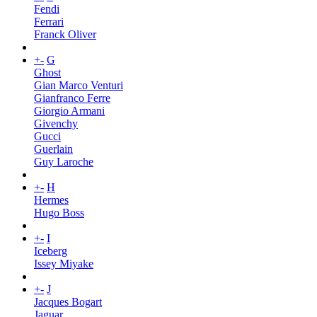
Fendi
Ferrari
Franck Oliver
+
-
G
Ghost
Gian Marco Venturi
Gianfranco Ferre
Giorgio Armani
Givenchy
Gucci
Guerlain
Guy Laroche
+
-
H
Hermes
Hugo Boss
+
-
I
Iceberg
Issey Miyake
+
-
J
Jacques Bogart
Jaguar