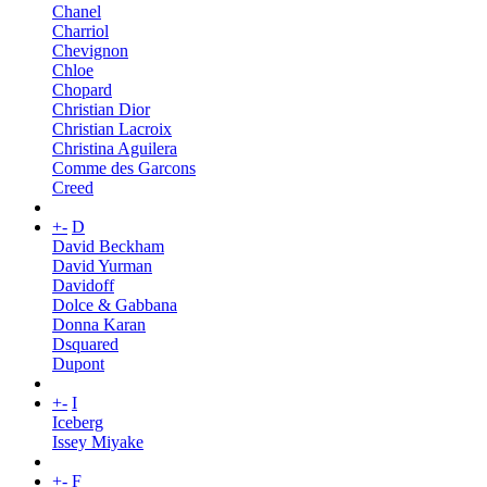
Chanel
Charriol
Chevignon
Chloe
Chopard
Christian Dior
Christian Lacroix
Christina Aguilera
Comme des Garcons
Creed
+
-
D
David Beckham
David Yurman
Davidoff
Dolce & Gabbana
Donna Karan
Dsquared
Dupont
+
-
I
Iceberg
Issey Miyake
+
-
F