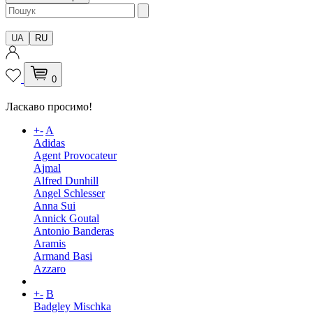
UA
RU
0
Ласкаво просимо!
+
-
A
Adidas
Agent Provocateur
Ajmal
Alfred Dunhill
Angel Schlesser
Anna Sui
Annick Goutal
Antonio Banderas
Aramis
Armand Basi
Azzaro
+
-
B
Badgley Mischka