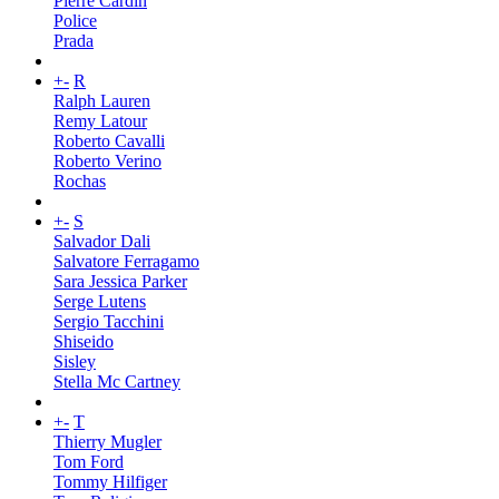
Pierre Cardin
Police
Prada
+
-
R
Ralph Lauren
Remy Latour
Roberto Cavalli
Roberto Verino
Rochas
+
-
S
Salvador Dali
Salvatore Ferragamo
Sara Jessica Parker
Serge Lutens
Sergio Tacchini
Shiseido
Sisley
Stella Mc Cartney
+
-
T
Thierry Mugler
Tom Ford
Tommy Hilfiger