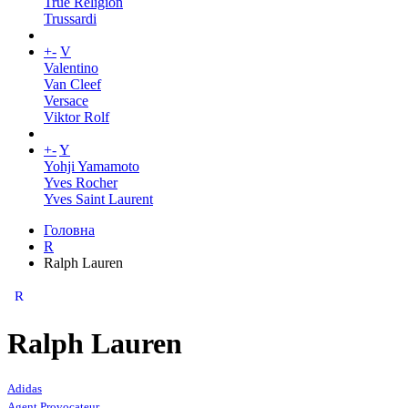
True Religion
Trussardi
+
-
V
Valentino
Van Cleef
Versace
Viktor Rolf
+
-
Y
Yohji Yamamoto
Yves Rocher
Yves Saint Laurent
Головна
R
Ralph Lauren
R
Ralph Lauren
Adidas
Agent Provocateur