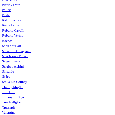
Pierre Cardin
Police
Prada
Ralph Lauren
Remy Latour
Roberto Cavalli
Roberto Verino
Rochas
Salvador Dali
Salvatore Ferragamo
Sara Jessica Parker
Serge Lutens
Sergio Tacchini
Shiseido
Sisley
Stella Mc Cartney
Thierry Mugler
Tom Ford
Tommy Hilfiger
True Religion
Trussardi
Valentino