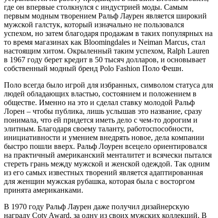
где он впервые столкнулся с индустрией моды. Самым
первым модным творением Ральф Лаурен является широкий
мужской галстук, который изначально не пользовался
успехом, но затем благодаря продажам в таких популярных на
то время магазинах как Bloomingdales и Neiman Marcus, стал
настоящим хитом. Окрыленный таким успехом, Ralph Lauren
в 1967 году берет кредит в 50 тысяч долларов, и основывает
собственный модный бренд Polo Fashion Поло Фешн.
Поло всегда было игрой для избранных, символом статуса для
людей обладающих властью, состоянием и положением в
обществе. Именно на это и сделал ставку молодой Ральф
Лорен – чтобы публика, лишь услышав это название, сразу
понимала, что ей придется иметь дело с чем-то дорогим и
элитным. Благодаря своему таланту, работоспособности,
инициативности и умением внедрять новое, дела компании
быстро пошли вверх. Ральф Лоурен всецело ориентировался
на практичный американский менталитет и всячески пытался
стереть грань между мужской и женской одеждой. Так одним
из его самых известных творений является адаптированная
для женщин мужская рубашка, которая была с восторгом
принята американками.
В 1970 году Ральф Лаурен даже получил дизайнерскую
награду Coty Award, за одну из своих мужских коллекций. В