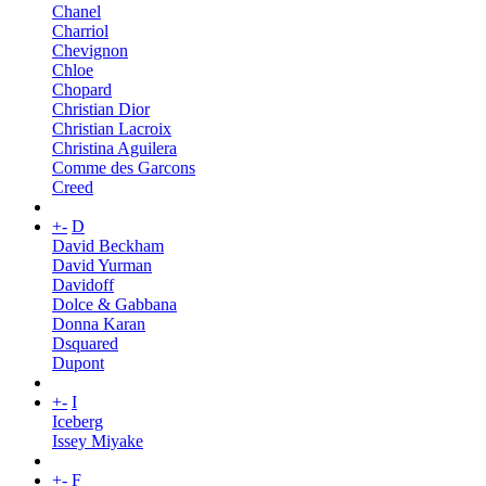
Chanel
Charriol
Chevignon
Chloe
Chopard
Christian Dior
Christian Lacroix
Christina Aguilera
Comme des Garcons
Creed
+
-
D
David Beckham
David Yurman
Davidoff
Dolce & Gabbana
Donna Karan
Dsquared
Dupont
+
-
I
Iceberg
Issey Miyake
+
-
F