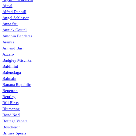
Ajmal
Alfred Dunhill
Angel Schlesser
Anna Sui
Annick Goutal
Antonio Banderas
Aramis
Armand Basi
Azzaro
Badgley Mischka
Baldinini
Balenciaga
Balmain
Banana Republic
Benetton
Bentley
Bill Blass
Blumarine
Bond No 9
Bottega Veneta
Boucheron
Britney Spears