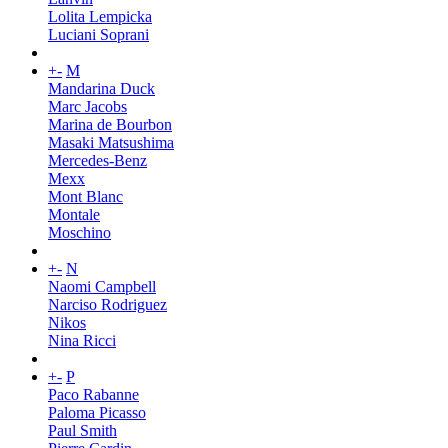
Lolita Lempicka
Luciani Soprani
+
-
M
Mandarina Duck
Marc Jacobs
Marina de Bourbon
Masaki Matsushima
Mercedes-Benz
Mexx
Mont Blanc
Montale
Moschino
+
-
N
Naomi Campbell
Narciso Rodriguez
Nikos
Nina Ricci
+
-
P
Paco Rabanne
Paloma Picasso
Paul Smith