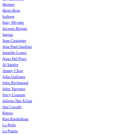
Hermes
Hugo Boss
Iceberg
Issey Miyake
Jacques Bogart
Jaguar
Jean Couturier
Jean Paul Gaultier
Jennifer Lopez
Jesus Del Pozo
Jil Sander
Jimmy Choo
John Galliano
John Richmond
John Varvatos
Juicy Couture
Juliette Has A Gun
Just Cavalli
Kenzo
Kim Kardashian
La Perla
La Prairie