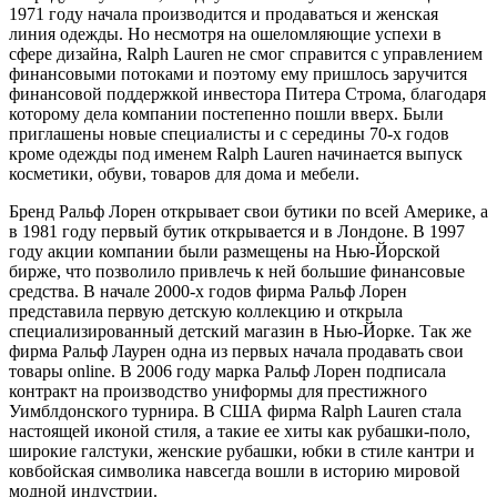
1971 году начала производится и продаваться и женская
линия одежды. Но несмотря на ошеломляющие успехи в
сфере дизайна, Ralph Lauren не смог справится с управлением
финансовыми потоками и поэтому ему пришлось заручится
финансовой поддержкой инвестора Питера Строма, благодаря
которому дела компании постепенно пошли вверх. Были
приглашены новые специалисты и с середины 70-х годов
кроме одежды под именем Ralph Lauren начинается выпуск
косметики, обуви, товаров для дома и мебели.
Бренд Ральф Лорен открывает свои бутики по всей Америке, а
в 1981 году первый бутик открывается и в Лондоне. В 1997
году акции компании были размещены на Нью-Йорской
бирже, что позволило привлечь к ней большие финансовые
средства. В начале 2000-х годов фирма Ральф Лорен
представила первую детскую коллекцию и открыла
специализированный детский магазин в Нью-Йорке. Так же
фирма Ральф Лаурен одна из первых начала продавать свои
товары online. В 2006 году марка Ральф Лорен подписала
контракт на производство униформы для престижного
Уимблдонского турнира. В США фирма Ralph Lauren стала
настоящей иконой стиля, а такие ее хиты как рубашки-поло,
широкие галстуки, женские рубашки, юбки в стиле кантри и
ковбойская символика навсегда вошли в историю мировой
модной индустрии.