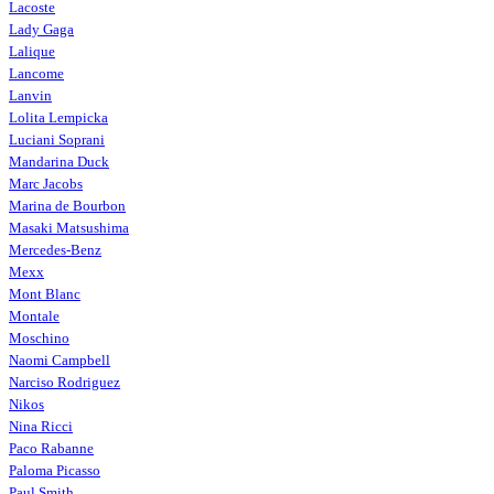
Lacoste
Lady Gaga
Lalique
Lancome
Lanvin
Lolita Lempicka
Luciani Soprani
Mandarina Duck
Marc Jacobs
Marina de Bourbon
Masaki Matsushima
Mercedes-Benz
Mexx
Mont Blanc
Montale
Moschino
Naomi Campbell
Narciso Rodriguez
Nikos
Nina Ricci
Paco Rabanne
Paloma Picasso
Paul Smith