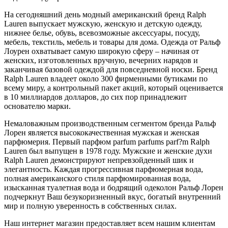
На сегодняшний день модный американский бренд Ralph
Lauren выпускает мужскую, женскую и детскую одежду,
нижнее белье, обувь, всевозможные аксессуары, посуду,
мебель, текстиль, мебель и товары для дома. Одежда от Ральф
Лоурен охватывает самую широкую сферу – начиная от
женских, изготовленных вручную, вечерних нарядов и
заканчивая базовой одеждой для повседневной носки. Бренд
Ralph Lauren владеет около 300 фирменными бутиками по
всему миру, а контрольный пакет акций, который оценивается
в 10 миллиардов долларов, до сих пор принадлежит
основателю марки.
Немаловажным производственным сегментом бренда Ральф
Лорен является высококачественная мужская и женская
парфюмерия. Первый парфюм parfum parfums parf?m Ralph
Lauren был выпущен в 1978 году. Мужские и женские духи
Ralph Lauren демонстрируют непревзойденный шик и
элегантность. Каждая прогрессивная парфюмерная вода,
полная американского стиля парфюмированная вода,
изысканная туалетная вода и бодрящий одеколон Ральф Лорен
подчеркнут Ваш безукоризненный вкус, богатый внутренний
мир и полную уверенность в собственных силах.
Наш интернет магазин предоставляет всем нашим клиентам