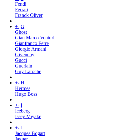
Fendi
Ferrari
Franck Oliver
+
-
G
Ghost
Gian Marco Venturi
Gianfranco Ferre
Giorgio Armani
Givenchy
Gucci
Guerlain
Guy Laroche
+
-
H
Hermes
Hugo Boss
+
-
I
Iceberg
Issey Miyake
+
-
J
Jacques Bogart
Jaguar