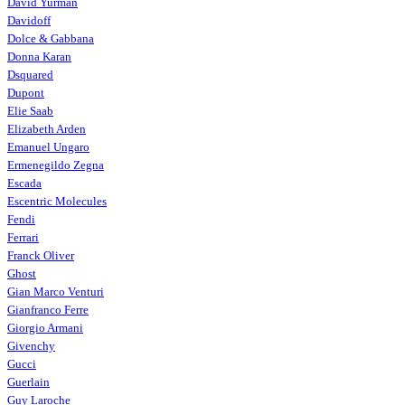
David Yurman
Davidoff
Dolce & Gabbana
Donna Karan
Dsquared
Dupont
Elie Saab
Elizabeth Arden
Emanuel Ungaro
Ermenegildo Zegna
Escada
Escentric Molecules
Fendi
Ferrari
Franck Oliver
Ghost
Gian Marco Venturi
Gianfranco Ferre
Giorgio Armani
Givenchy
Gucci
Guerlain
Guy Laroche