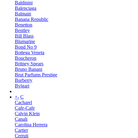
Baldinini
Balenciaga
Balmain
Banana Republic
Benetton
Bentley
Bill Blass
Blumarine
Bond No 9
Bottega Veneta
Boucheron
Britney Spears
Bruno Banani
Brut Parfums Prestige
Burberry
Bvlgari
+
-
C
Cacharel
Cafe-Cafe
Calvin Klein
Canali
Carolina Herrera
Cartier
Cerruti