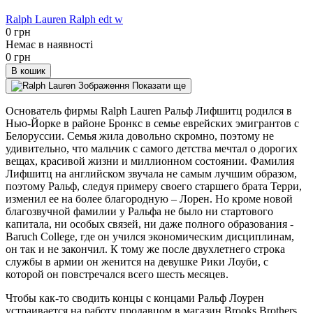
Ralph Lauren Ralph edt w
0 грн
Немає в наявності
0 грн
В кошик
Показати ще
Основатель фирмы Ralph Lauren Ральф Лифшитц родился в
Нью-Йорке в районе Бронкс в семье еврейских эмигрантов с
Белоруссии. Семья жила довольно скромно, поэтому не
удивительно, что мальчик с самого детства мечтал о дорогих
вещах, красивой жизни и миллионном состоянии. Фамилия
Лифшитц на английском звучала не самым лучшим образом,
поэтому Ральф, следуя примеру своего старшего брата Терри,
изменил ее на более благородную – Лорен. Но кроме новой
благозвучной фамилии у Ральфа не было ни стартового
капитала, ни особых связей, ни даже полного образования -
Baruch College, где он учился экономическим дисциплинам,
он так и не закончил. К тому же после двухлетнего строка
службы в армии он женится на девушке Рики Лоуби, с
которой он повстречался всего шесть месяцев.
Чтобы как-то сводить концы с концами Ральф Лоурен
устраивается на работу продавцом в магазин Brooks Brothers,