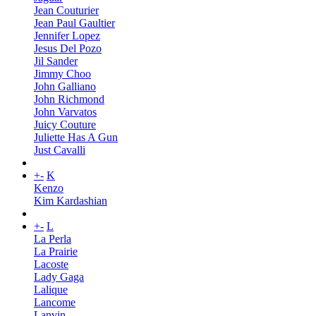
Jean Couturier
Jean Paul Gaultier
Jennifer Lopez
Jesus Del Pozo
Jil Sander
Jimmy Choo
John Galliano
John Richmond
John Varvatos
Juicy Couture
Juliette Has A Gun
Just Cavalli
+
-
K
Kenzo
Kim Kardashian
+
-
L
La Perla
La Prairie
Lacoste
Lady Gaga
Lalique
Lancome
Lanvin