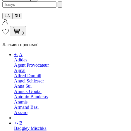
UA
RU
0
Ласкаво просимо!
+
-
A
Adidas
Agent Provocateur
Ajmal
Alfred Dunhill
Angel Schlesser
Anna Sui
Annick Goutal
Antonio Banderas
Aramis
Armand Basi
Azzaro
+
-
B
Badgley Mischka