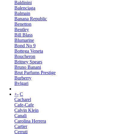
Baldinini
Balenciaga
Balmain
Banana Republic
Benetton
Bentley
Bill Blass
Blumarine
Bond No 9
Bottega Veneta
Boucheron
Britney Spears
Bruno Banani
Brut Parfums Prestige
Burberry
Bvlgari
+
-
C
Cacharel
Cafe-Cafe
Calvin Klein
Canali
Carolina Herrera
Cartier
Cerruti