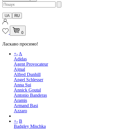
UA
RU
0
Ласкаво просимо!
+
-
A
Adidas
Agent Provocateur
Ajmal
Alfred Dunhill
Angel Schlesser
Anna Sui
Annick Goutal
Antonio Banderas
Aramis
Armand Basi
Azzaro
+
-
B
Badgley Mischka