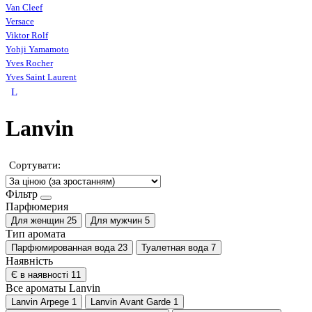
Van Cleef
Versace
Viktor Rolf
Yohji Yamamoto
Yves Rocher
Yves Saint Laurent
L
Lanvin
Сортувати:
Фільтр
Парфюмерия
Для женщин
25
Для мужчин
5
Тип аромата
Парфюмированная вода
23
Туалетная вода
7
Наявність
Є в наявності
11
Все ароматы Lanvin
Lanvin Arpege
1
Lanvin Avant Garde
1