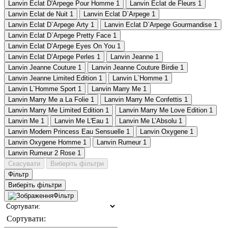
Lanvin Eclat D'Arpege Pour Homme
1
Lanvin Eclat de Fleurs
1
Lanvin Eclat de Nuit
1
Lanvin Eclat D`Arpege
1
Lanvin Eclat D`Arpege Arty
1
Lanvin Eclat D`Arpege Gourmandise
1
Lanvin Eclat D`Arpege Pretty Face
1
Lanvin Eclat D’Arpege Eyes On You
1
Lanvin Eclat D’Arpege Perles
1
Lanvin Jeanne
1
Lanvin Jeanne Couture
1
Lanvin Jeanne Couture Birdie
1
Lanvin Jeanne Limited Edition
1
Lanvin L`Homme
1
Lanvin L`Homme Sport
1
Lanvin Marry Me
1
Lanvin Marry Me a La Folie
1
Lanvin Marry Me Confettis
1
Lanvin Marry Me Limited Edition
1
Lanvin Marry Me Love Edition
1
Lanvin Me
1
Lanvin Me L'Eau
1
Lanvin Me L’Absolu
1
Lanvin Modern Princess Eau Sensuelle
1
Lanvin Oxygene
1
Lanvin Oxygene Homme
1
Lanvin Rumeur
1
Lanvin Rumeur 2 Rose
1
Скасувати
Виберіть фільтри
Фільтр
Виберіть фільтри
Фільтр
Сортувати: