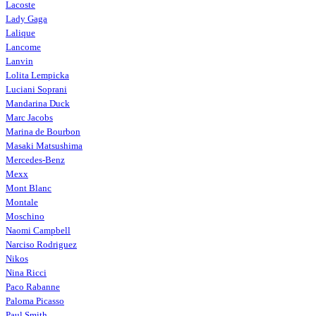
Lacoste
Lady Gaga
Lalique
Lancome
Lanvin
Lolita Lempicka
Luciani Soprani
Mandarina Duck
Marc Jacobs
Marina de Bourbon
Masaki Matsushima
Mercedes-Benz
Mexx
Mont Blanc
Montale
Moschino
Naomi Campbell
Narciso Rodriguez
Nikos
Nina Ricci
Paco Rabanne
Paloma Picasso
Paul Smith