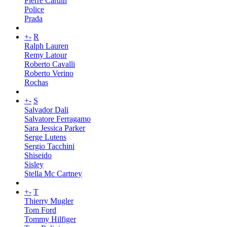
Pierre Cardin
Police
Prada
+
-
R
Ralph Lauren
Remy Latour
Roberto Cavalli
Roberto Verino
Rochas
+
-
S
Salvador Dali
Salvatore Ferragamo
Sara Jessica Parker
Serge Lutens
Sergio Tacchini
Shiseido
Sisley
Stella Mc Cartney
+
-
T
Thierry Mugler
Tom Ford
Tommy Hilfiger