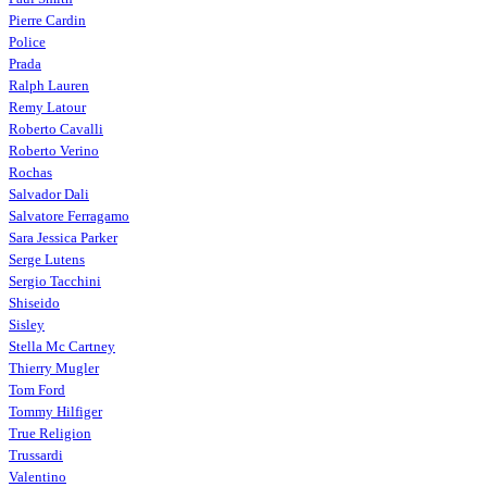
Pierre Cardin
Police
Prada
Ralph Lauren
Remy Latour
Roberto Cavalli
Roberto Verino
Rochas
Salvador Dali
Salvatore Ferragamo
Sara Jessica Parker
Serge Lutens
Sergio Tacchini
Shiseido
Sisley
Stella Mc Cartney
Thierry Mugler
Tom Ford
Tommy Hilfiger
True Religion
Trussardi
Valentino