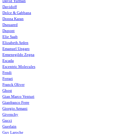
David Yurman
Davidoff
Dolce & Gabbana
Donna Karan
Dsquared
Dupont
Elie Saab
Elizabeth Arden
Emanuel Ungaro
Ermenegildo Zegna
Escada
Escentric Molecules
Fendi
Ferrari
Franck Oliver
Ghost
Gian Marco Venturi
Gianfranco Ferre
Giorgio Armani
Givenchy
Gucci
Guerlain
Guy Laroche