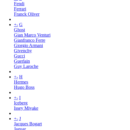
Fendi
Ferrari
Franck Oliver
+
-
G
Ghost
Gian Marco Venturi
Gianfranco Ferre
Giorgio Armani
Givenchy
Gucci
Guerlain
Guy Laroche
+
-
H
Hermes
Hugo Boss
+
-
I
Iceberg
Issey Miyake
+
-
J
Jacques Bogart
Jaguar