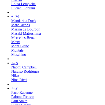
Lolita Lempicka
Luciani Soprani
+
-
M
Mandarina Duck
Marc Jacobs
Marina de Bourbon
Masaki Matsushima
Mercedes-Benz
Mexx
Mont Blanc
Montale
Moschino
+
-
N
Naomi Campbell
Narciso Rodriguez
Nikos
Nina Ricci
+
-
P
Paco Rabanne
Paloma Picasso
Paul Smith