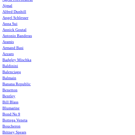
Ajmal
Alfred Dunhill
Angel Schlesser
Anna Sui
Annick Goutal
Antonio Banderas
Aramis
Armand Basi
Azzaro
Badgley Mischka
Baldinini
Balenciaga
Balmain
Banana Republic
Benetton
Bentley
Bill Blass
Blumarine
Bond No 9
Bottega Veneta
Boucheron
Britney Spears