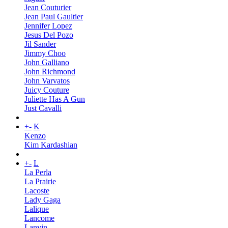
Jean Couturier
Jean Paul Gaultier
Jennifer Lopez
Jesus Del Pozo
Jil Sander
Jimmy Choo
John Galliano
John Richmond
John Varvatos
Juicy Couture
Juliette Has A Gun
Just Cavalli
+
-
K
Kenzo
Kim Kardashian
+
-
L
La Perla
La Prairie
Lacoste
Lady Gaga
Lalique
Lancome
Lanvin