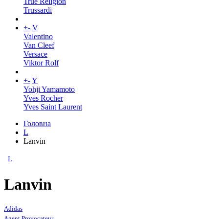
True Religion
Trussardi
+
-
V
Valentino
Van Cleef
Versace
Viktor Rolf
+
-
Y
Yohji Yamamoto
Yves Rocher
Yves Saint Laurent
Головна
L
Lanvin
L
Lanvin
Adidas
Agent Provocateur