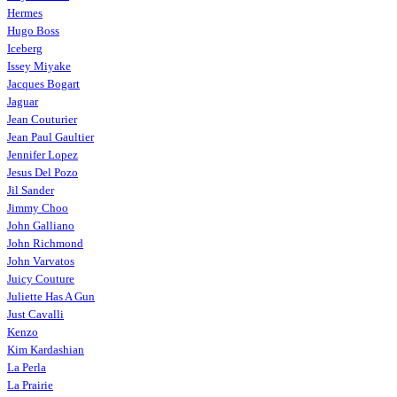
Hermes
Hugo Boss
Iceberg
Issey Miyake
Jacques Bogart
Jaguar
Jean Couturier
Jean Paul Gaultier
Jennifer Lopez
Jesus Del Pozo
Jil Sander
Jimmy Choo
John Galliano
John Richmond
John Varvatos
Juicy Couture
Juliette Has A Gun
Just Cavalli
Kenzo
Kim Kardashian
La Perla
La Prairie