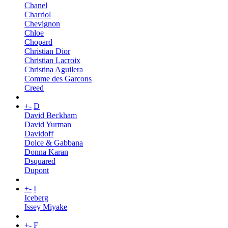
Chanel
Charriol
Chevignon
Chloe
Chopard
Christian Dior
Christian Lacroix
Christina Aguilera
Comme des Garcons
Creed
+
-
D
David Beckham
David Yurman
Davidoff
Dolce & Gabbana
Donna Karan
Dsquared
Dupont
+
-
I
Iceberg
Issey Miyake
+
-
F