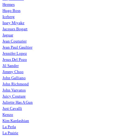
Hermes
Hugo Boss
Iceberg
Issey Miyake
Jacques Bogart
Jaguar
Jean Couturier
Jean Paul Gaultier
Jennifer Lopez
Jesus Del Pozo
Jil Sander
Jimmy Choo
John Galliano
John Richmond
John Varvatos
Juicy Couture
Juliette Has A Gun
Just Cavalli
Kenzo
Kim Kardashian
La Perla
La Prairie