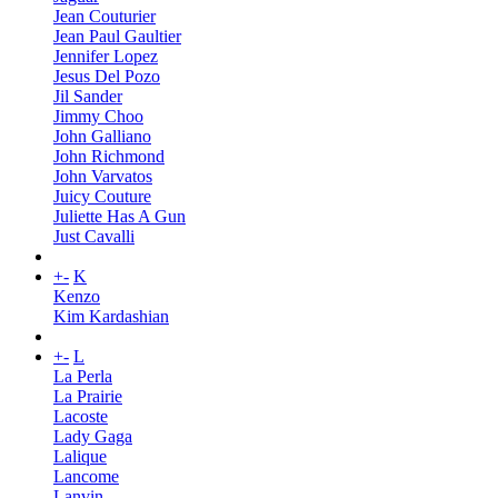
Jean Couturier
Jean Paul Gaultier
Jennifer Lopez
Jesus Del Pozo
Jil Sander
Jimmy Choo
John Galliano
John Richmond
John Varvatos
Juicy Couture
Juliette Has A Gun
Just Cavalli
+
-
K
Kenzo
Kim Kardashian
+
-
L
La Perla
La Prairie
Lacoste
Lady Gaga
Lalique
Lancome
Lanvin