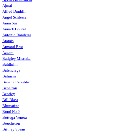
Ajmal
Alfred Dunhill
Angel Schlesser
Anna Sui
Annick Goutal
Antonio Banderas
Aramis
Armand Basi
Azzaro
Badgley Mischka
Baldinini
Balenciaga
Balmain
Banana Republic
Benetton
Bentley
Bill Blass
Blumarine
Bond No 9
Bottega Veneta
Boucheron
Britney Spears