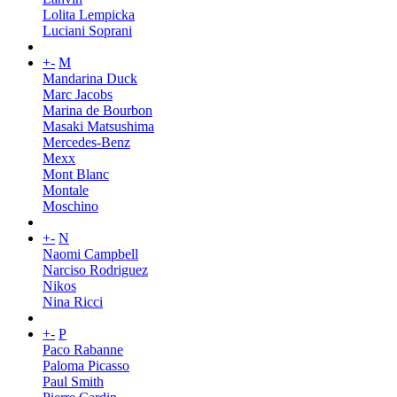
Lolita Lempicka
Luciani Soprani
+
-
M
Mandarina Duck
Marc Jacobs
Marina de Bourbon
Masaki Matsushima
Mercedes-Benz
Mexx
Mont Blanc
Montale
Moschino
+
-
N
Naomi Campbell
Narciso Rodriguez
Nikos
Nina Ricci
+
-
P
Paco Rabanne
Paloma Picasso
Paul Smith