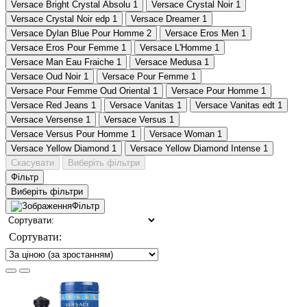
Versace Bright Crystal Absolu
1
Versace Crystal Noir
1
Versace Crystal Noir edp
1
Versace Dreamer
1
Versace Dylan Blue Pour Homme
2
Versace Eros Men
1
Versace Eros Pour Femme
1
Versace L'Homme
1
Versace Man Eau Fraiche
1
Versace Medusa
1
Versace Oud Noir
1
Versace Pour Femme
1
Versace Pour Femme Oud Oriental
1
Versace Pour Homme
1
Versace Red Jeans
1
Versace Vanitas
1
Versace Vanitas edt
1
Versace Versense
1
Versace Versus
1
Versace Versus Pour Homme
1
Versace Woman
1
Versace Yellow Diamond
1
Versace Yellow Diamond Intense
1
Скасувати
Виберіть фільтри
Фільтр
Виберіть фільтри
Фільтр
Сортувати: