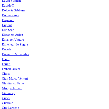
David Yurman
Davidoff
Dolce & Gabbana
Donna Karan
Dsquared
Dupont
Elie Saab
Elizabeth Arden
Emanuel Ungaro
Ermenegildo Zegna
Escada
Escentric Molecules
Fendi
Ferrari
Franck Oliver
Ghost
Gian Marco Venturi
Gianfranco Ferre
Giorgio Armani
Givenchy
Gucci
Guerlain
Guy Laroche