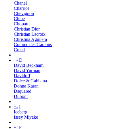
Chanel
Charriol
Chevignon
Chloe
Chopard
Christian Dior
Christian Lacroix
Christina Aguilera
Comme des Garcons
Creed
+
-
D
David Beckham
David Yurman
Davidoff
Dolce & Gabbana
Donna Karan
Dsquared
Dupont
+
-
I
Iceberg
Issey Miyake
+
-
F