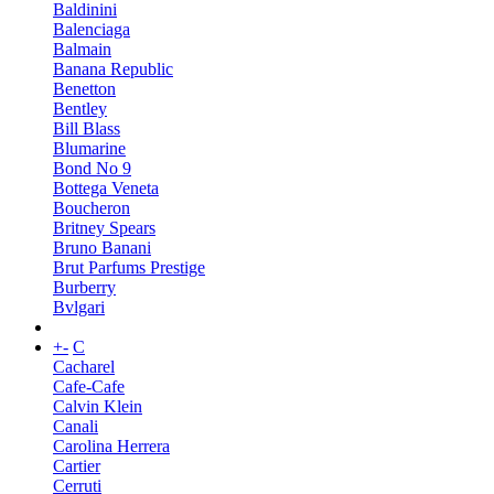
Baldinini
Balenciaga
Balmain
Banana Republic
Benetton
Bentley
Bill Blass
Blumarine
Bond No 9
Bottega Veneta
Boucheron
Britney Spears
Bruno Banani
Brut Parfums Prestige
Burberry
Bvlgari
+
-
C
Cacharel
Cafe-Cafe
Calvin Klein
Canali
Carolina Herrera
Cartier
Cerruti