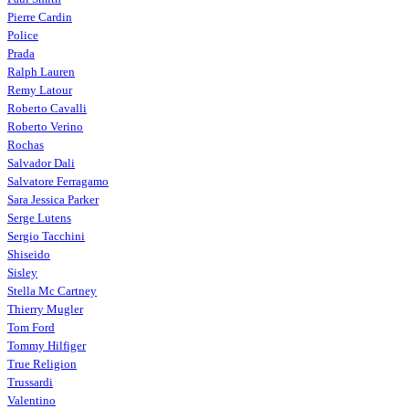
Pierre Cardin
Police
Prada
Ralph Lauren
Remy Latour
Roberto Cavalli
Roberto Verino
Rochas
Salvador Dali
Salvatore Ferragamo
Sara Jessica Parker
Serge Lutens
Sergio Tacchini
Shiseido
Sisley
Stella Mc Cartney
Thierry Mugler
Tom Ford
Tommy Hilfiger
True Religion
Trussardi
Valentino