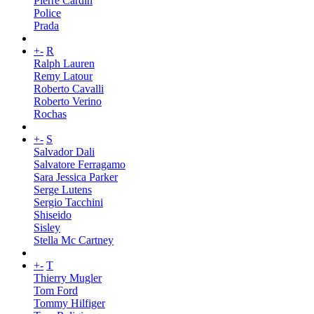
Pierre Cardin
Police
Prada
+
-
R
Ralph Lauren
Remy Latour
Roberto Cavalli
Roberto Verino
Rochas
+
-
S
Salvador Dali
Salvatore Ferragamo
Sara Jessica Parker
Serge Lutens
Sergio Tacchini
Shiseido
Sisley
Stella Mc Cartney
+
-
T
Thierry Mugler
Tom Ford
Tommy Hilfiger