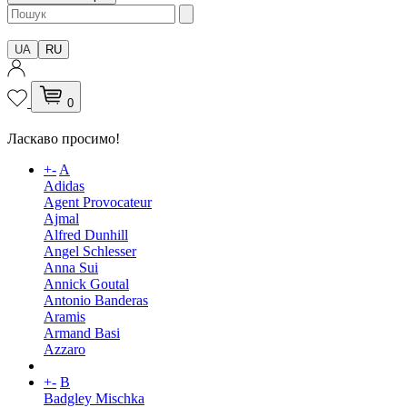
UA
RU
0
Ласкаво просимо!
+
-
A
Adidas
Agent Provocateur
Ajmal
Alfred Dunhill
Angel Schlesser
Anna Sui
Annick Goutal
Antonio Banderas
Aramis
Armand Basi
Azzaro
+
-
B
Badgley Mischka