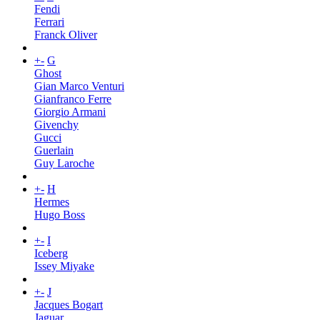
Fendi
Ferrari
Franck Oliver
+
-
G
Ghost
Gian Marco Venturi
Gianfranco Ferre
Giorgio Armani
Givenchy
Gucci
Guerlain
Guy Laroche
+
-
H
Hermes
Hugo Boss
+
-
I
Iceberg
Issey Miyake
+
-
J
Jacques Bogart
Jaguar