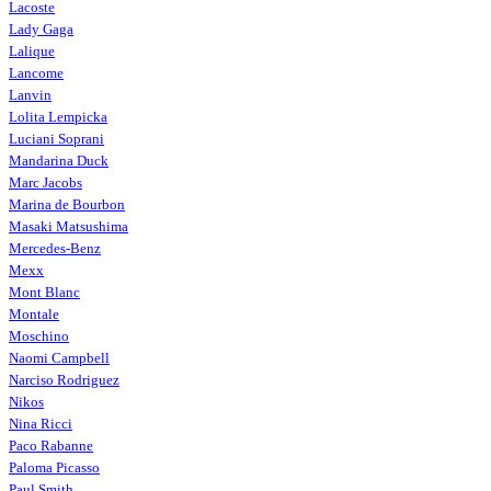
Lacoste
Lady Gaga
Lalique
Lancome
Lanvin
Lolita Lempicka
Luciani Soprani
Mandarina Duck
Marc Jacobs
Marina de Bourbon
Masaki Matsushima
Mercedes-Benz
Mexx
Mont Blanc
Montale
Moschino
Naomi Campbell
Narciso Rodriguez
Nikos
Nina Ricci
Paco Rabanne
Paloma Picasso
Paul Smith