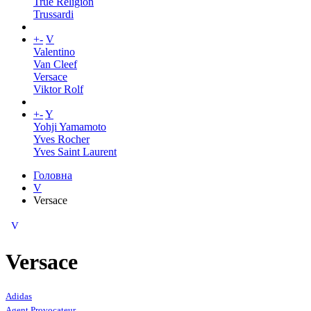
True Religion
Trussardi
+
-
V
Valentino
Van Cleef
Versace
Viktor Rolf
+
-
Y
Yohji Yamamoto
Yves Rocher
Yves Saint Laurent
Головна
V
Versace
V
Versace
Adidas
Agent Provocateur