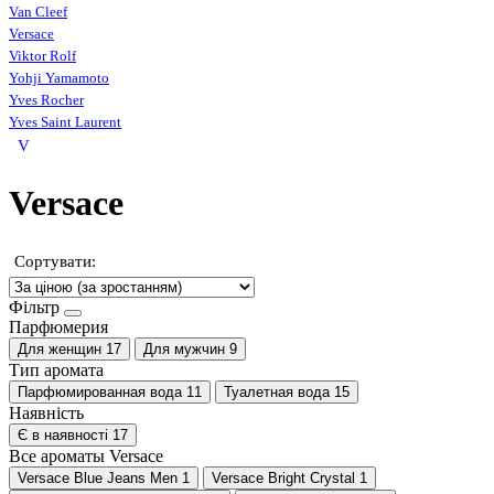
Van Cleef
Versace
Viktor Rolf
Yohji Yamamoto
Yves Rocher
Yves Saint Laurent
V
Versace
Сортувати:
Фільтр
Парфюмерия
Для женщин
17
Для мужчин
9
Тип аромата
Парфюмированная вода
11
Туалетная вода
15
Наявність
Є в наявності
17
Все ароматы Versace
Versace Blue Jeans Men
1
Versace Bright Crystal
1