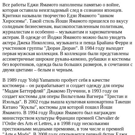
Все работы Еджи Ямамото наполнены памятью о войне,
которая оставила неизгладимый след в сознании японцев.
Критики называли творчество Едзи Ямамото "шиком
Хиросимы". Такой стиль Йоши Ямамото пришелся по вкусу
солидным бизнесменам, высокопоставленным политикам,
журналистам и особенно – музыкантам и харизматичным
актерам. В одежде от Йоджи Ямамото можно было увидеть
актера Джека Николсона, музыканта и певца Брайана Ферри и
участников группы "Дюран Дюран". В 1984 году выходит
первая мужская коллекция. В коллекции были представлены
ассиметричные широкие рукава-кимоно, рубашки и костюмы
без воротников, одежда была больших размеров, в сочетании с
двумя цветами – белым и черным.
В 1989 году Yohji Yamamoto пробует себя в качестве
костюмера – он разрабатывает и создает одежду для оперы
"Мадам Баттерфляй" Джакомо Пуччини, в 1993 году он
создает костюмы для оперы Вильгельма Вагнера "Тристан и
Изольда". В 2002 годы вышла культовая кинокартина Такеши
Китано "Куклы", костюмы для которой пошил Йоши
Ямамото. В 1994 году Йоджи Ямамото был награжден
министерством культуры Франции премией Chevalier de
l’Ordre des Arts et Lettres, а в 1998 году несколькими
престижными модными премиями, в том числе и премией
"Arte e Moda". В 2008 году открывается первый бутик Еджи