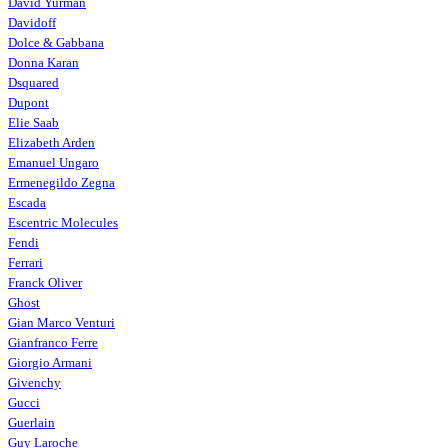
David Yurman
Davidoff
Dolce & Gabbana
Donna Karan
Dsquared
Dupont
Elie Saab
Elizabeth Arden
Emanuel Ungaro
Ermenegildo Zegna
Escada
Escentric Molecules
Fendi
Ferrari
Franck Oliver
Ghost
Gian Marco Venturi
Gianfranco Ferre
Giorgio Armani
Givenchy
Gucci
Guerlain
Guy Laroche