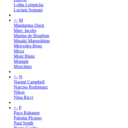
Lolita Lempicka
Luciani Soprani
+
-
M
Mandarina Duck
Marc Jacobs
Marina de Bourbon
Masaki Matsushima
Mercedes-Benz
Mexx
Mont Blanc
Montale
Moschino
+
-
N
Naomi Campbell
Narciso Rodriguez
Nikos
Nina Ricci
+
-
P
Paco Rabanne
Paloma Picasso
Paul Smith