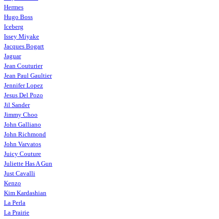
Hermes
Hugo Boss
Iceberg
Issey Miyake
Jacques Bogart
Jaguar
Jean Couturier
Jean Paul Gaultier
Jennifer Lopez
Jesus Del Pozo
Jil Sander
Jimmy Choo
John Galliano
John Richmond
John Varvatos
Juicy Couture
Juliette Has A Gun
Just Cavalli
Kenzo
Kim Kardashian
La Perla
La Prairie