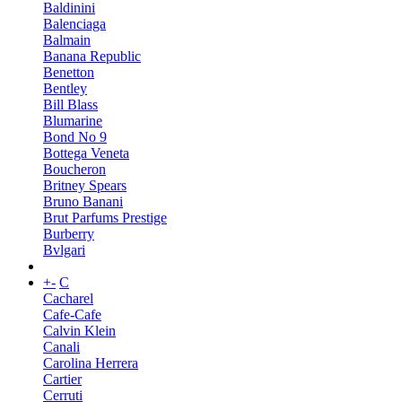
Baldinini
Balenciaga
Balmain
Banana Republic
Benetton
Bentley
Bill Blass
Blumarine
Bond No 9
Bottega Veneta
Boucheron
Britney Spears
Bruno Banani
Brut Parfums Prestige
Burberry
Bvlgari
+
-
C
Cacharel
Cafe-Cafe
Calvin Klein
Canali
Carolina Herrera
Cartier
Cerruti