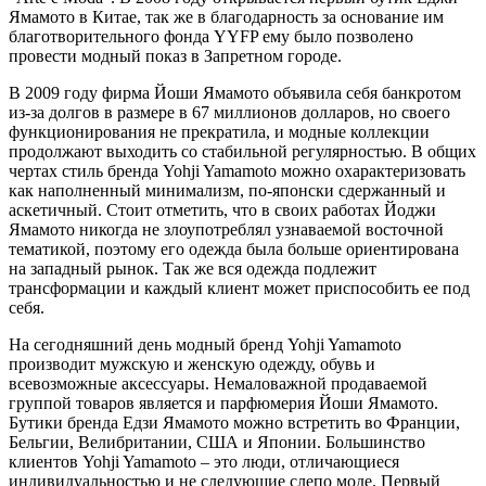
Ямамото в Китае, так же в благодарность за основание им
благотворительного фонда YYFP ему было позволено
провести модный показ в Запретном городе.
В 2009 году фирма Йоши Ямамото объявила себя банкротом
из-за долгов в размере в 67 миллионов долларов, но своего
функционирования не прекратила, и модные коллекции
продолжают выходить со стабильной регулярностью. В общих
чертах стиль бренда Yohji Yamamoto можно охарактеризовать
как наполненный минимализм, по-японски сдержанный и
аскетичный. Стоит отметить, что в своих работах Йоджи
Ямамото никогда не злоупотреблял узнаваемой восточной
тематикой, поэтому его одежда была больше ориентирована
на западный рынок. Так же вся одежда подлежит
трансформации и каждый клиент может приспособить ее под
себя.
На сегодняшний день модный бренд Yohji Yamamoto
производит мужскую и женскую одежду, обувь и
всевозможные аксессуары. Немаловажной продаваемой
группой товаров является и парфюмерия Йоши Ямамото.
Бутики бренда Едзи Ямамото можно встретить во Франции,
Бельгии, Велибритании, США и Японии. Большинство
клиентов Yohji Yamamoto – это люди, отличающиеся
индивидуальностью и не следующие слепо моде. Первый