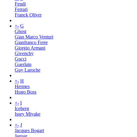
Fendi
Ferrari
Franck Oliver
+
-
G
Ghost
Gian Marco Venturi
Gianfranco Ferre
Giorgio Armani
Givenchy
Gucci
Guerlain
Guy Laroche
+
-
H
Hermes
Hugo Boss
+
-
I
Iceberg
Issey Miyake
+
-
J
Jacques Bogart
Jaguar