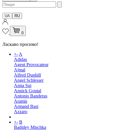
UA
RU
0
Ласкаво просимо!
+
-
A
Adidas
Agent Provocateur
Ajmal
Alfred Dunhill
Angel Schlesser
Anna Sui
Annick Goutal
Antonio Banderas
Aramis
Armand Basi
Azzaro
+
-
B
Badgley Mischka