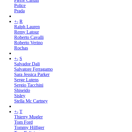
Pierre Cardin
Police
Prada
+
-
R
Ralph Lauren
Remy Latour
Roberto Cavalli
Roberto Verino
Rochas
+
-
S
Salvador Dali
Salvatore Ferragamo
Sara Jessica Parker
Serge Lutens
Sergio Tacchini
Shiseido
Sisley
Stella Mc Cartney
+
-
T
Thierry Mugler
Tom Ford
Tommy Hilfiger