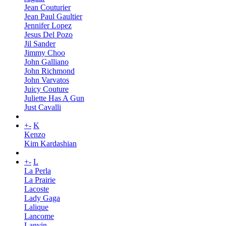
Jean Couturier
Jean Paul Gaultier
Jennifer Lopez
Jesus Del Pozo
Jil Sander
Jimmy Choo
John Galliano
John Richmond
John Varvatos
Juicy Couture
Juliette Has A Gun
Just Cavalli
+
-
K
Kenzo
Kim Kardashian
+
-
L
La Perla
La Prairie
Lacoste
Lady Gaga
Lalique
Lancome
Lanvin