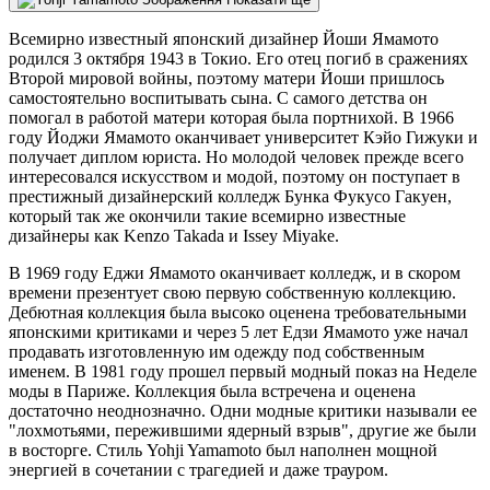
Всемирно известный японский дизайнер Йоши Ямамото
родился 3 октября 1943 в Токио. Его отец погиб в сражениях
Второй мировой войны, поэтому матери Йоши пришлось
самостоятельно воспитывать сына. С самого детства он
помогал в работой матери которая была портнихой. В 1966
году Йоджи Ямамото оканчивает университет Кэйо Гижуки и
получает диплом юриста. Но молодой человек прежде всего
интересовался искусством и модой, поэтому он поступает в
престижный дизайнерский колледж Бунка Фукусо Гакуен,
который так же окончили такие всемирно известные
дизайнеры как Kenzo Takada и Issey Miyake.
В 1969 году Еджи Ямамото оканчивает колледж, и в скором
времени презентует свою первую собственную коллекцию.
Дебютная коллекция была высоко оценена требовательными
японскими критиками и через 5 лет Едзи Ямамото уже начал
продавать изготовленную им одежду под собственным
именем. В 1981 году прошел первый модный показ на Неделе
моды в Париже. Коллекция была встречена и оценена
достаточно неоднозначно. Одни модные критики называли ее
"лохмотьями, пережившими ядерный взрыв", другие же были
в восторге. Стиль Yohji Yamamoto был наполнен мощной
энергией в сочетании с трагедией и даже трауром.