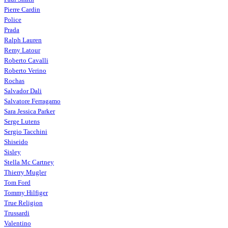
Pierre Cardin
Police
Prada
Ralph Lauren
Remy Latour
Roberto Cavalli
Roberto Verino
Rochas
Salvador Dali
Salvatore Ferragamo
Sara Jessica Parker
Serge Lutens
Sergio Tacchini
Shiseido
Sisley
Stella Mc Cartney
Thierry Mugler
Tom Ford
Tommy Hilfiger
True Religion
Trussardi
Valentino