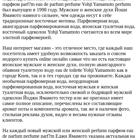
парфюм parf?m eau de parfum perfume Yohji Yamamoto perfums
был выпущен в 1998 году. Мужские и женские духи Йоши
Ямамото намного сильнее, чем одежда несут в себе
традиционные восточные мотивы. Парфюмерная вода,
авангардная парфюмированная вода, японская туалетная вода,
восточный одеколон Yohji Yamamoto считаются во всем мире
элитной парфюмерией.
Наш интернет магазин - это отличное место, где каждый наш
посетитель имеет удобную возможность заказать и совсем
недорого купить online онлайн самые что ни есть настоящие
японские мужские и женские духи, полную авангардного
обаяния туалетную воду eau de toilette Yohji Yamamoto как в
городе Киев, так и в тех городах где вы проживаете. Каждая
необычная парфюмерная вода, неординарная
парфюмированная вода, восточная мужская и женская
туалетная вода, исключительно свежий и бодрящий мужской
одеколон Йоджи Ямамото тестер или же оригинал имеет
самое полное описание, перечислены все составляющие
аромат ноты и компоненты аромата, так же в наличии фото,
стильная реклама духов, видео и весьма нужные отзывы
клиентов.
На каждый новый мужской или женский perfums парфюм eau
de parfum perfume parf?m Еджи Ямамото указана актуальная на