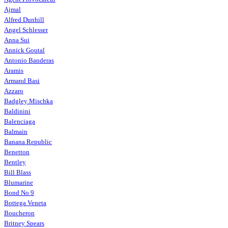
Ajmal
Alfred Dunhill
Angel Schlesser
Anna Sui
Annick Goutal
Antonio Banderas
Aramis
Armand Basi
Azzaro
Badgley Mischka
Baldinini
Balenciaga
Balmain
Banana Republic
Benetton
Bentley
Bill Blass
Blumarine
Bond No 9
Bottega Veneta
Boucheron
Britney Spears