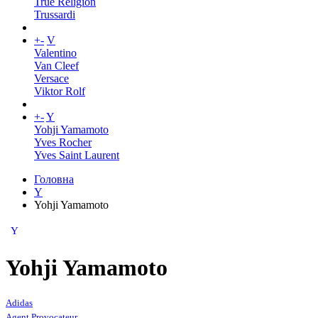
True Religion
Trussardi
+
-
V
Valentino
Van Cleef
Versace
Viktor Rolf
+
-
Y
Yohji Yamamoto
Yves Rocher
Yves Saint Laurent
Головна
Y
Yohji Yamamoto
Y
Yohji Yamamoto
Adidas
Agent Provocateur