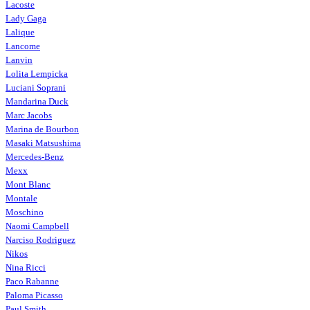
Lacoste
Lady Gaga
Lalique
Lancome
Lanvin
Lolita Lempicka
Luciani Soprani
Mandarina Duck
Marc Jacobs
Marina de Bourbon
Masaki Matsushima
Mercedes-Benz
Mexx
Mont Blanc
Montale
Moschino
Naomi Campbell
Narciso Rodriguez
Nikos
Nina Ricci
Paco Rabanne
Paloma Picasso
Paul Smith