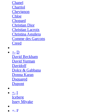
Chanel
Charriol
Chevignon
Chloe
Chopard
Christian Dior
Christian Lacroix
Christina Aguilera
Comme des Garcons
Creed
+
-
D
David Beckham
David Yurman
Davidoff
Dolce & Gabbana
Donna Karan
Dsquared
Dupont
+
-
I
Iceberg
Issey Miyake
+
-
F