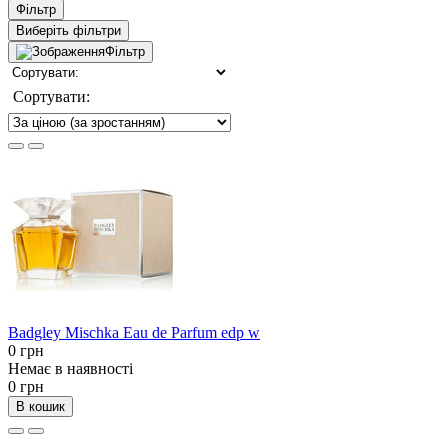
Фільтр
Виберіть фільтри
Фільтр
Сортувати:
Badgley Mischka Eau de Parfum edp w
0 грн
Немає в наявності
0 грн
В кошик