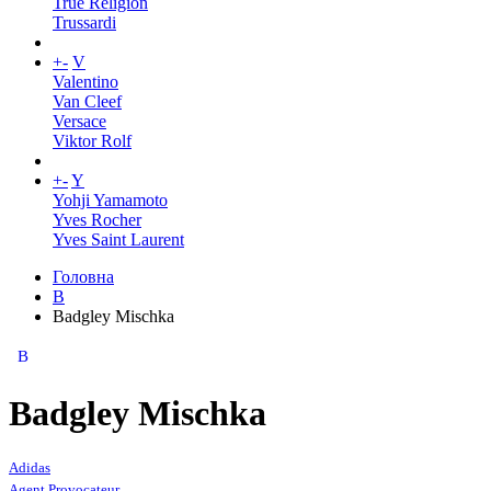
True Religion
Trussardi
+
-
V
Valentino
Van Cleef
Versace
Viktor Rolf
+
-
Y
Yohji Yamamoto
Yves Rocher
Yves Saint Laurent
Головна
B
Badgley Mischka
B
Badgley Mischka
Adidas
Agent Provocateur