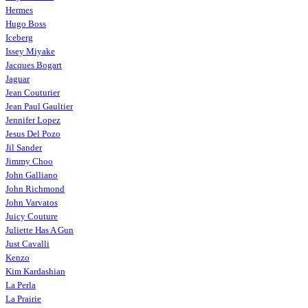
Hermes
Hugo Boss
Iceberg
Issey Miyake
Jacques Bogart
Jaguar
Jean Couturier
Jean Paul Gaultier
Jennifer Lopez
Jesus Del Pozo
Jil Sander
Jimmy Choo
John Galliano
John Richmond
John Varvatos
Juicy Couture
Juliette Has A Gun
Just Cavalli
Kenzo
Kim Kardashian
La Perla
La Prairie