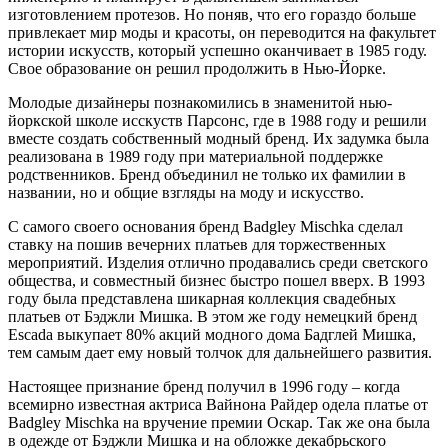
изготовлением протезов. Но поняв, что его гораздо больше
привлекает мир моды и красоты, он переводится на факультет
истории искусств, который успешно оканчивает в 1985 году.
Свое образование он решил продолжить в Нью-Йорке.
Молодые дизайнеры познакомились в знаменитой нью-
йоркской школе исскуств Парсонс, где в 1988 году и решили
вместе создать собственный модный бренд. Их задумка была
реализована в 1989 году при материальной поддержке
родственников. Бренд объединил не только их фамилии в
названии, но и общие взгляды на моду и искусство.
С самого своего основания бренд Badgley Mischka сделал
ставку на пошив вечерних платьев для торжественных
мероприятий. Изделия отлично продавались среди светского
общества, и совместный бизнес быстро пошел вверх. В 1993
году была представлена шикарная коллекция свадебных
платьев от Бэджли Мишка. В этом же году немецкий бренд
Escada выкупает 80% акций модного дома Бадглей Мишка,
тем самым дает ему новый толчок для дальнейшего развития.
Настоящее признание бренд получил в 1996 году – когда
всемирно известная актриса Вайнона Райдер одела платье от
Badgley Mischka на вручение премии Оскар. Так же она была
в одежде от Бэджли Мишка и на обложке декабрьского