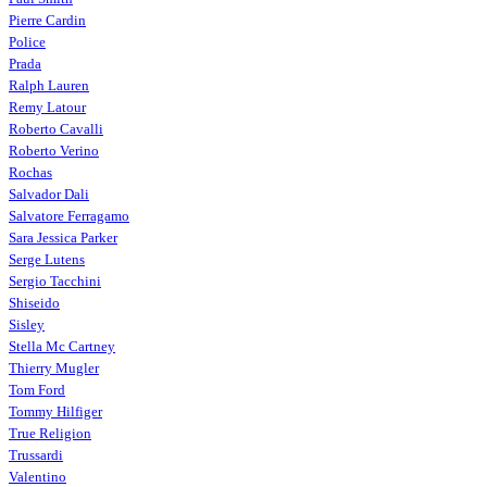
Pierre Cardin
Police
Prada
Ralph Lauren
Remy Latour
Roberto Cavalli
Roberto Verino
Rochas
Salvador Dali
Salvatore Ferragamo
Sara Jessica Parker
Serge Lutens
Sergio Tacchini
Shiseido
Sisley
Stella Mc Cartney
Thierry Mugler
Tom Ford
Tommy Hilfiger
True Religion
Trussardi
Valentino