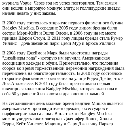
журнала Vogue. Через год их успех повторился. Тем самым
они вошли в мировую модную элиту, и голливудские звезды
начали делать у них заказы.
В 2000 году состоялось открытие первого фирменного бутика
Badgley Mischka. В середине 2005 году лицом бренда были
сестры Мэри-Кейт и Эшли Олсен, в 2006 году на их место
пришла Шэрон Стоун. В 2011 году лицом бренда стала Румер
Уиллис – дочь звездной пары Деми Мур и Брюса Уиллиса.
В 2008 году Джеймс и Марк были удостоены награды
"дизайнеры года" - которую им вручила Американская
ассоциация одежды и обуви. Примечательно, что половина
сборов во время торжественной церемонии награждения была
перечислена на благотворительность. В 2010 году состоялось
открытие флагманского магазина на улице Родео Драйв, что в
Лос-Анджелесе. В 2011 году была презентована первая
ювелирная коллекция Badgley Mischka, которая включала в
себя 50 украшений из золота и драгоценных камней.
На сегодняшний день модный бренд Бадглей Мишка является
американским производителем одежды, аксессуаров и
парфюмерии класса люкс. В платьях от Badgley Mischka
можно увидеть таких звезд как Дженифер Лопес, Холли
Берри, Кейт Уинслет, Мадонну и Сару Джессику Паркер.