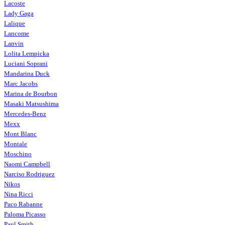
Lacoste
Lady Gaga
Lalique
Lancome
Lanvin
Lolita Lempicka
Luciani Soprani
Mandarina Duck
Marc Jacobs
Marina de Bourbon
Masaki Matsushima
Mercedes-Benz
Mexx
Mont Blanc
Montale
Moschino
Naomi Campbell
Narciso Rodriguez
Nikos
Nina Ricci
Paco Rabanne
Paloma Picasso
Paul Smith