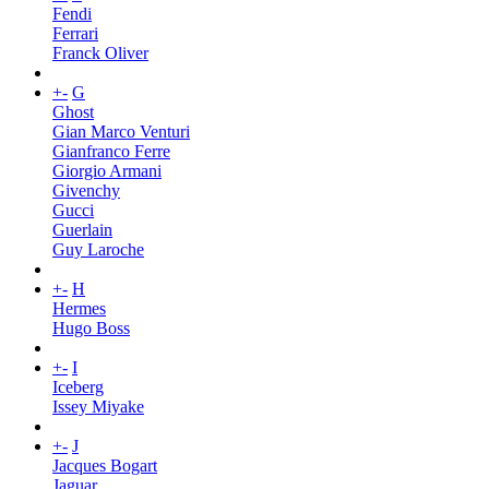
Fendi
Ferrari
Franck Oliver
+
-
G
Ghost
Gian Marco Venturi
Gianfranco Ferre
Giorgio Armani
Givenchy
Gucci
Guerlain
Guy Laroche
+
-
H
Hermes
Hugo Boss
+
-
I
Iceberg
Issey Miyake
+
-
J
Jacques Bogart
Jaguar