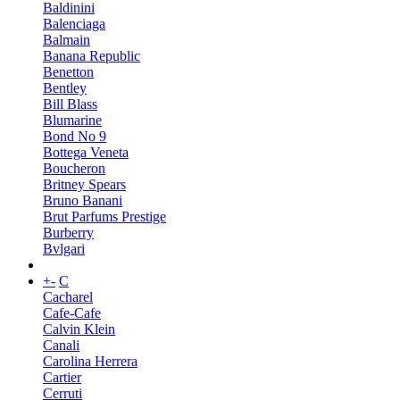
Baldinini
Balenciaga
Balmain
Banana Republic
Benetton
Bentley
Bill Blass
Blumarine
Bond No 9
Bottega Veneta
Boucheron
Britney Spears
Bruno Banani
Brut Parfums Prestige
Burberry
Bvlgari
+
-
C
Cacharel
Cafe-Cafe
Calvin Klein
Canali
Carolina Herrera
Cartier
Cerruti