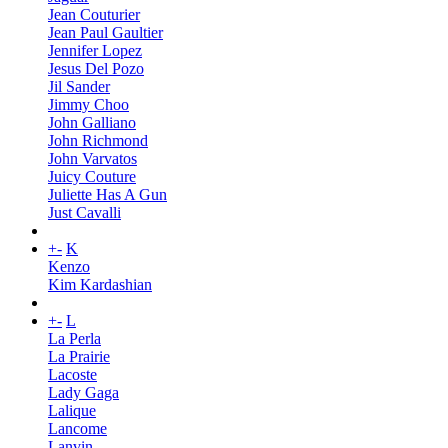
Jean Couturier
Jean Paul Gaultier
Jennifer Lopez
Jesus Del Pozo
Jil Sander
Jimmy Choo
John Galliano
John Richmond
John Varvatos
Juicy Couture
Juliette Has A Gun
Just Cavalli
+
-
K
Kenzo
Kim Kardashian
+
-
L
La Perla
La Prairie
Lacoste
Lady Gaga
Lalique
Lancome
Lanvin