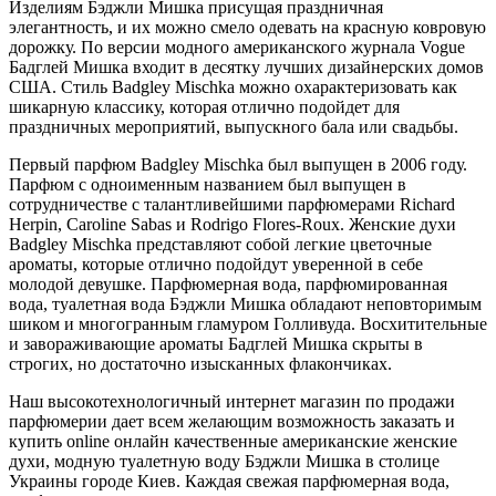
Изделиям Бэджли Мишка присущая праздничная
элегантность, и их можно смело одевать на красную ковровую
дорожку. По версии модного американского журнала Vogue
Бадглей Мишка входит в десятку лучших дизайнерских домов
США. Стиль Badgley Mischka можно охарактеризовать как
шикарную классику, которая отлично подойдет для
праздничных мероприятий, выпускного бала или свадьбы.
Первый парфюм Badgley Mischka был выпущен в 2006 году.
Парфюм с одноименным названием был выпущен в
сотрудничестве с талантливейшими парфюмерами Richard
Herpin, Caroline Sabas и Rodrigo Flores-Roux. Женские духи
Badgley Mischka представляют собой легкие цветочные
ароматы, которые отлично подойдут уверенной в себе
молодой девушке. Парфюмерная вода, парфюмированная
вода, туалетная вода Бэджли Мишка обладают неповторимым
шиком и многогранным гламуром Голливуда. Восхитительные
и завораживающие ароматы Бадглей Мишка скрыты в
строгих, но достаточно изысканных флакончиках.
Наш высокотехнологичный интернет магазин по продажи
парфюмерии дает всем желающим возможность заказать и
купить online онлайн качественные американские женские
духи, модную туалетную воду Бэджли Мишка в столице
Украины городе Киев. Каждая свежая парфюмерная вода,