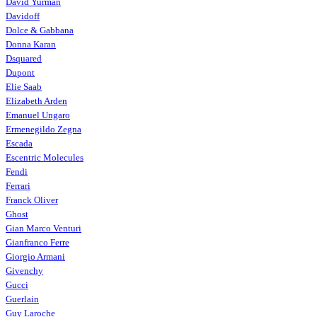
David Yurman
Davidoff
Dolce & Gabbana
Donna Karan
Dsquared
Dupont
Elie Saab
Elizabeth Arden
Emanuel Ungaro
Ermenegildo Zegna
Escada
Escentric Molecules
Fendi
Ferrari
Franck Oliver
Ghost
Gian Marco Venturi
Gianfranco Ferre
Giorgio Armani
Givenchy
Gucci
Guerlain
Guy Laroche