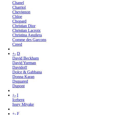
Chanel
Charriol
Chevignon
Chloe
Chopard
Christian Dior
Christian Lacroix
Christina Aguilera
Comme des Garcons
Creed
+
-
D
David Beckham
David Yurman
Davidoff
Dolce & Gabbana
Donna Karan
Dsquared
Dupont
+
-
I
Iceberg
Issey Miyake
+
-
F