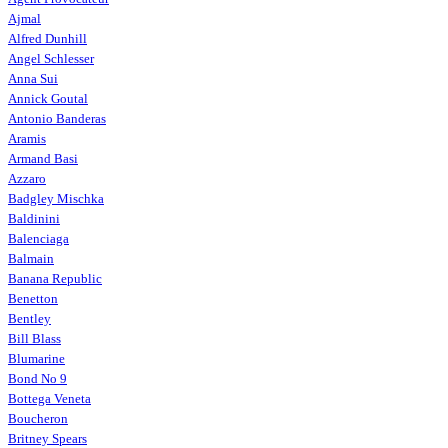
Ajmal
Alfred Dunhill
Angel Schlesser
Anna Sui
Annick Goutal
Antonio Banderas
Aramis
Armand Basi
Azzaro
Badgley Mischka
Baldinini
Balenciaga
Balmain
Banana Republic
Benetton
Bentley
Bill Blass
Blumarine
Bond No 9
Bottega Veneta
Boucheron
Britney Spears