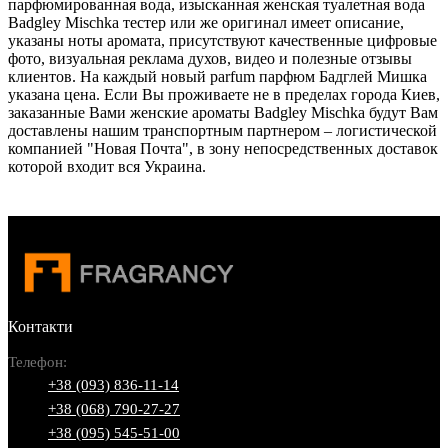
парфюмированная вода, изысканная женская туалетная вода
Badgley Mischka тестер или же оригинал имеет описание,
указаны ноты аромата, присутствуют качественные цифровые
фото, визуальная реклама духов, видео и полезные отзывы
клиентов. На каждый новый parfum парфюм Бадглей Мишка
указана цена. Если Вы проживаете не в пределах города Киев,
заказанные Вами женские ароматы Badgley Mischka будут Вам
доставлены нашим транспортным партнером – логистической
компанией "Новая Почта", в зону непосредственных доставок
которой входит вся Украина.
Контакти
Телефон:
+38 (093) 836-11-14
+38 (068) 790-27-27
+38 (095) 545-51-00