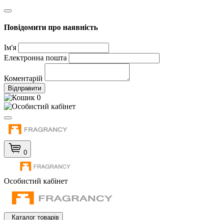
Повідомити про наявність
Ім'я
Електронна пошта
Коментарій
Відправити
0
0
Особистий кабінет
Каталог товарів