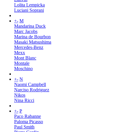
Lolita Lempicka
Luciani Soprani
+
-
M
Mandarina Duck
Marc Jacobs
Marina de Bourbon
Masaki Matsushima
Mercedes-Benz
Mexx
Mont Blanc
Montale
Moschino
+
-
N
Naomi Campbell
Narciso Rodriguez
Nikos
Nina Ricci
+
-
P
Paco Rabanne
Paloma Picasso
Paul Smith