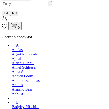
UA
RU
0
Ласкаво просимо!
+
-
A
Adidas
Agent Provocateur
Ajmal
Alfred Dunhill
Angel Schlesser
Anna Sui
Annick Goutal
Antonio Banderas
Aramis
Armand Basi
Azzaro
+
-
B
Badgley Mischka