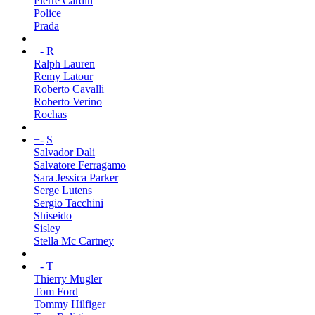
Pierre Cardin
Police
Prada
+
-
R
Ralph Lauren
Remy Latour
Roberto Cavalli
Roberto Verino
Rochas
+
-
S
Salvador Dali
Salvatore Ferragamo
Sara Jessica Parker
Serge Lutens
Sergio Tacchini
Shiseido
Sisley
Stella Mc Cartney
+
-
T
Thierry Mugler
Tom Ford
Tommy Hilfiger