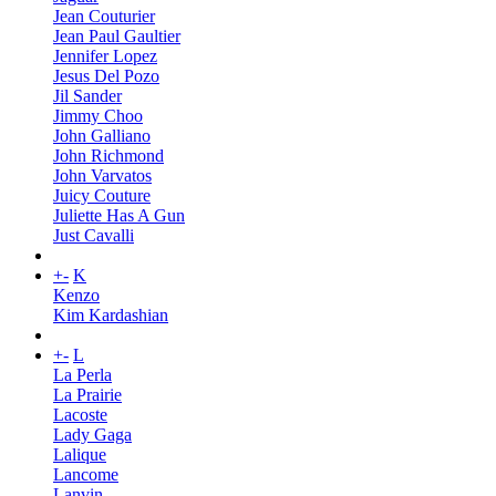
Jean Couturier
Jean Paul Gaultier
Jennifer Lopez
Jesus Del Pozo
Jil Sander
Jimmy Choo
John Galliano
John Richmond
John Varvatos
Juicy Couture
Juliette Has A Gun
Just Cavalli
+
-
K
Kenzo
Kim Kardashian
+
-
L
La Perla
La Prairie
Lacoste
Lady Gaga
Lalique
Lancome
Lanvin