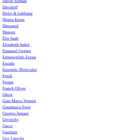
David Yurman
Davidoff
Dolce & Gabbana
Donna Karan
Dsquared
Dupont
Elie Saab
Elizabeth Arden
Emanuel Ungaro
Ermenegildo Zegna
Escada
Escentric Molecules
Fendi
Ferrari
Franck Oliver
Ghost
Gian Marco Venturi
Gianfranco Ferre
Giorgio Armani
Givenchy
Gucci
Guerlain
Guy Laroche