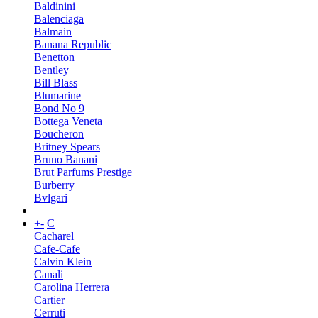
Baldinini
Balenciaga
Balmain
Banana Republic
Benetton
Bentley
Bill Blass
Blumarine
Bond No 9
Bottega Veneta
Boucheron
Britney Spears
Bruno Banani
Brut Parfums Prestige
Burberry
Bvlgari
+
-
C
Cacharel
Cafe-Cafe
Calvin Klein
Canali
Carolina Herrera
Cartier
Cerruti