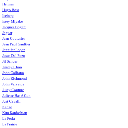
Hermes
Hugo Boss
Iceberg
Issey Miyake
Jacques Bogart
Jaguar
Jean Couturier
Jean Paul Gaultier
Jennifer Lopez
Jesus Del Pozo
Jil Sander
Jimmy Choo
John Galliano
John Richmond
John Varvatos
Juicy Couture
Juliette Has A Gun
Just Cavalli
Kenzo
Kim Kardashian
La Perla
La Prairie