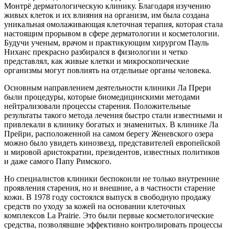
Монтрё дерматологическую клинику. Благодаря изучению
живых клеток и их влияния на организм, им была создана
уникальная омолаживающая клеточная терапия, которая стала
настоящим прорывом в сфере дерматологии и косметологии.
Будучи ученым, врачом и практикующим хирургом Пауль
Ниханс прекрасно разбирался в физиологии и четко
представлял, как живые клетки и микроскопические
организмы могут повлиять на отдельные органы человека.
Основным направлением деятельности клиники Ла Прери
были процедуры, которые биомедицинскими методами
нейтрализовали процессы старения. Положительные
результаты такого метода лечения быстро стали известными и
привлекали в клинику богатых и знаменитых. В клинике Ла
Прейри, расположенной на самом берегу Женевского озера
можно было увидеть кинозвезд, представителей европейской
и мировой аристократии, президентов, известных политиков
и даже самого Папу Римского.
Но специалистов клиники беспокоили не только внутренние
проявления старения, но и внешние, а в частности старение
кожи. В 1978 году состоялся выпуск в свободную продажу
средств по уходу за кожей на основании клеточных
комплексов La Prairie. Это были первые косметологические
средства, позволявшие эффективно контролировать процессы