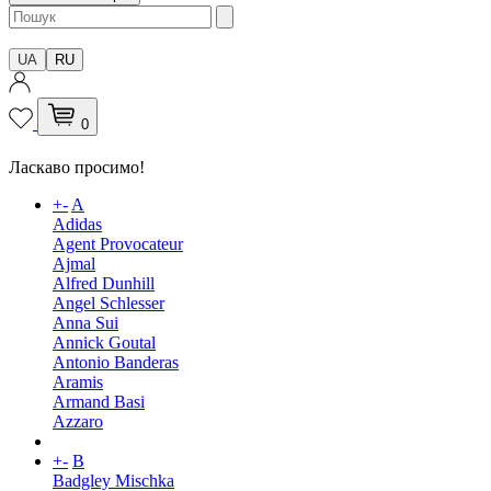
UA
RU
0
Ласкаво просимо!
+
-
A
Adidas
Agent Provocateur
Ajmal
Alfred Dunhill
Angel Schlesser
Anna Sui
Annick Goutal
Antonio Banderas
Aramis
Armand Basi
Azzaro
+
-
B
Badgley Mischka