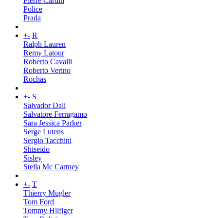
Pierre Cardin
Police
Prada
+
-
R
Ralph Lauren
Remy Latour
Roberto Cavalli
Roberto Verino
Rochas
+
-
S
Salvador Dali
Salvatore Ferragamo
Sara Jessica Parker
Serge Lutens
Sergio Tacchini
Shiseido
Sisley
Stella Mc Cartney
+
-
T
Thierry Mugler
Tom Ford
Tommy Hilfiger