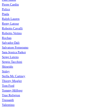
Pierre Cardin
Police
Prada
Ralph Lauren
Remy Latour
Roberto Cavalli
Roberto Verino
Rochas
Salvador Dali
Salvatore Ferragamo
Sara Jessica Parker
Serge Lutens
Sergio Tacchini
Shiseido
Sisley
Stella Mc Cartney
Thierry Mugler
Tom Ford
Tommy Hilfiger
True Religion
Trussardi
Valentino