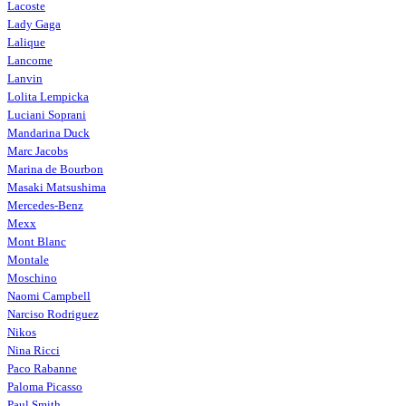
Lacoste
Lady Gaga
Lalique
Lancome
Lanvin
Lolita Lempicka
Luciani Soprani
Mandarina Duck
Marc Jacobs
Marina de Bourbon
Masaki Matsushima
Mercedes-Benz
Mexx
Mont Blanc
Montale
Moschino
Naomi Campbell
Narciso Rodriguez
Nikos
Nina Ricci
Paco Rabanne
Paloma Picasso
Paul Smith