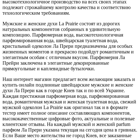
высокотехнологичное производство на всех своих этапах
подлежит строжайшему контролю качества и соответствию
технологическим требованиям.
Мужские и женские духи La Prairie состоят из дорогих
натуральных компонентов собранных в удивительную
композицию. Парфюмерная вода, высокотехнологичная
парфюмированная вода, швейцарская туалетная вода,
кристальный одеколон Ла Прери предназначены для особых
жизненных моментов и прекрасно подойдут романтичным и
элегантным особам с отличным вкусом. Парфюмерия Ла
Прейри заключена в элегантные декорированные
прямоугольные и каплевидные бутылочки.
Наш интернет магазин предлагает всем желающим заказать и
купить онлайн подлинные швейцарские мужские и женские
духи Ла Прери как в городе Киев так и по всей Украине.
Каждая престижная парфюмерная вода, парфюмированная
вода, романтичная мужская и женская туалетная вода, свежий
мужской одеколон La Prairie как оригинал так и в формате
тестер имеет полное описание составляющих компонентов,
высококачественные цифровые фото, актуальные и полезные
клиентские отзывы. На каждый мужской и женский parfum
парфюм Ла Прери указана текущая на сегодня цена в гривнах.
Если Ваше место жительства не город Киев, все заказанные