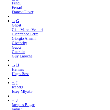
Fendi
Ferrari
Franck Oliver
+
-
G
Ghost
Gian Marco Venturi
Gianfranco Ferre
Giorgio Armani
Givenchy
Gucci
Guerlain
Guy Laroche
+
-
H
Hermes
Hugo Boss
+
-
I
Iceberg
Issey Miyake
+
-
J
Jacques Bogart
Jaguar