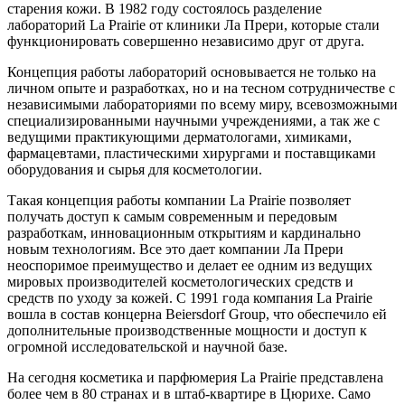
старения кожи. В 1982 году состоялось разделение
лабораторий La Prairie от клиники Ла Прери, которые стали
функционировать совершенно независимо друг от друга.
Концепция работы лабораторий основывается не только на
личном опыте и разработках, но и на тесном сотрудничестве с
независимыми лабораториями по всему миру, всевозможными
специализированными научными учреждениями, а так же с
ведущими практикующими дерматологами, химиками,
фармацевтами, пластическими хирургами и поставщиками
оборудования и сырья для косметологии.
Такая концепция работы компании La Prairie позволяет
получать доступ к самым современным и передовым
разработкам, инновационным открытиям и кардинально
новым технологиям. Все это дает компании Ла Прери
неоспоримое преимущество и делает ее одним из ведущих
мировых производителей косметологических средств и
средств по уходу за кожей. С 1991 года компания La Prairie
вошла в состав концерна Beiersdorf Group, что обеспечило ей
дополнительные производственные мощности и доступ к
огромной исследовательской и научной базе.
На сегодня косметика и парфюмерия La Prairie представлена
более чем в 80 странах и в штаб-квартире в Цюрихе. Само