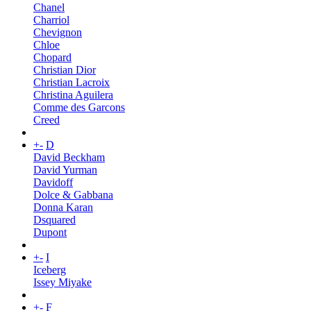
Chanel
Charriol
Chevignon
Chloe
Chopard
Christian Dior
Christian Lacroix
Christina Aguilera
Comme des Garcons
Creed
+
-
D
David Beckham
David Yurman
Davidoff
Dolce & Gabbana
Donna Karan
Dsquared
Dupont
+
-
I
Iceberg
Issey Miyake
+
-
F