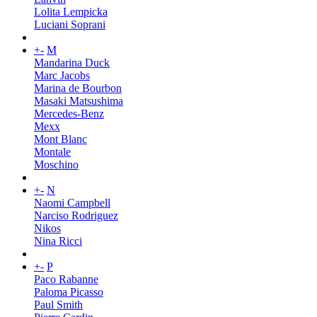
Lolita Lempicka
Luciani Soprani
+
-
M
Mandarina Duck
Marc Jacobs
Marina de Bourbon
Masaki Matsushima
Mercedes-Benz
Mexx
Mont Blanc
Montale
Moschino
+
-
N
Naomi Campbell
Narciso Rodriguez
Nikos
Nina Ricci
+
-
P
Paco Rabanne
Paloma Picasso
Paul Smith