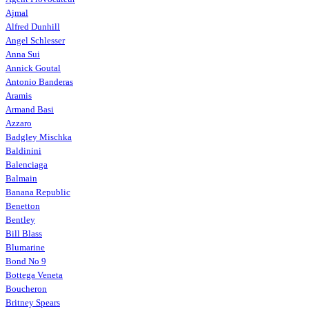
Ajmal
Alfred Dunhill
Angel Schlesser
Anna Sui
Annick Goutal
Antonio Banderas
Aramis
Armand Basi
Azzaro
Badgley Mischka
Baldinini
Balenciaga
Balmain
Banana Republic
Benetton
Bentley
Bill Blass
Blumarine
Bond No 9
Bottega Veneta
Boucheron
Britney Spears