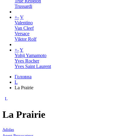
True Religion
Trussardi
+
-
V
Valentino
Van Cleef
Versace
Viktor Rolf
+
-
Y
Yohji Yamamoto
Yves Rocher
Yves Saint Laurent
Головна
L
La Prairie
L
La Prairie
Adidas
Agent Provocateur