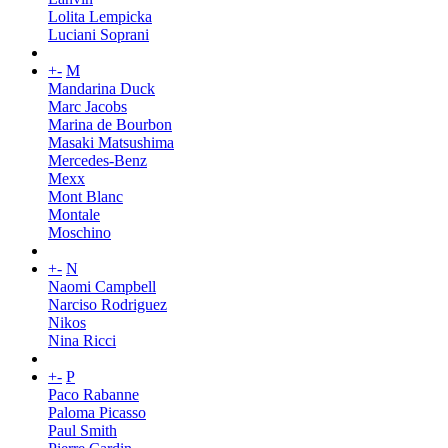
Lolita Lempicka
Luciani Soprani
+
-
M
Mandarina Duck
Marc Jacobs
Marina de Bourbon
Masaki Matsushima
Mercedes-Benz
Mexx
Mont Blanc
Montale
Moschino
+
-
N
Naomi Campbell
Narciso Rodriguez
Nikos
Nina Ricci
+
-
P
Paco Rabanne
Paloma Picasso
Paul Smith