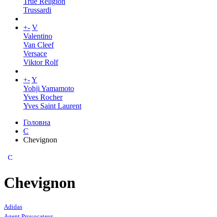
True Religion
Trussardi
+
-
V
Valentino
Van Cleef
Versace
Viktor Rolf
+
-
Y
Yohji Yamamoto
Yves Rocher
Yves Saint Laurent
Головна
C
Chevignon
C
Chevignon
Adidas
Agent Provocateur