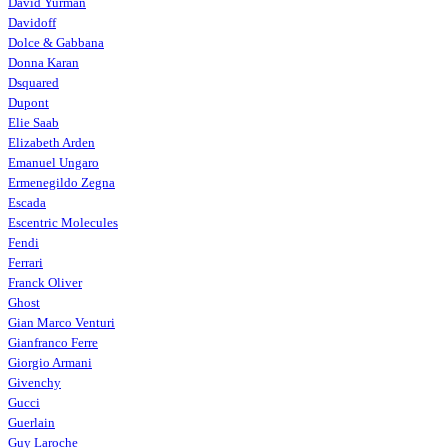
David Yurman
Davidoff
Dolce & Gabbana
Donna Karan
Dsquared
Dupont
Elie Saab
Elizabeth Arden
Emanuel Ungaro
Ermenegildo Zegna
Escada
Escentric Molecules
Fendi
Ferrari
Franck Oliver
Ghost
Gian Marco Venturi
Gianfranco Ferre
Giorgio Armani
Givenchy
Gucci
Guerlain
Guy Laroche