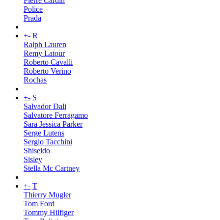
Pierre Cardin
Police
Prada
+
-
R
Ralph Lauren
Remy Latour
Roberto Cavalli
Roberto Verino
Rochas
+
-
S
Salvador Dali
Salvatore Ferragamo
Sara Jessica Parker
Serge Lutens
Sergio Tacchini
Shiseido
Sisley
Stella Mc Cartney
+
-
T
Thierry Mugler
Tom Ford
Tommy Hilfiger