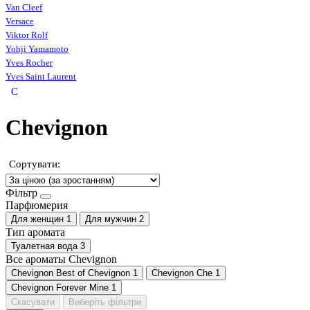
Van Cleef
Versace
Viktor Rolf
Yohji Yamamoto
Yves Rocher
Yves Saint Laurent
C
Chevignon
Сортувати:
Фільтр
Парфюмерия
Для женщин
1
Для мужчин
2
Тип аромата
Туалетная вода
3
Все ароматы Chevignon
Chevignon Best of Chevignon
1
Chevignon Che
1
Chevignon Forever Mine
1
Скасувати
Виберіть фільтри