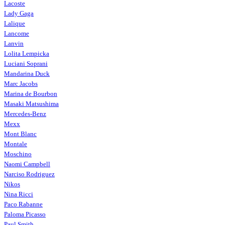
Lacoste
Lady Gaga
Lalique
Lancome
Lanvin
Lolita Lempicka
Luciani Soprani
Mandarina Duck
Marc Jacobs
Marina de Bourbon
Masaki Matsushima
Mercedes-Benz
Mexx
Mont Blanc
Montale
Moschino
Naomi Campbell
Narciso Rodriguez
Nikos
Nina Ricci
Paco Rabanne
Paloma Picasso
Paul Smith