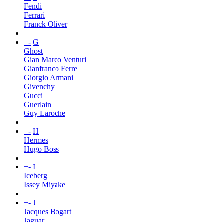
Fendi
Ferrari
Franck Oliver
+
-
G
Ghost
Gian Marco Venturi
Gianfranco Ferre
Giorgio Armani
Givenchy
Gucci
Guerlain
Guy Laroche
+
-
H
Hermes
Hugo Boss
+
-
I
Iceberg
Issey Miyake
+
-
J
Jacques Bogart
Jaguar