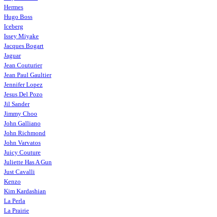
Hermes
Hugo Boss
Iceberg
Issey Miyake
Jacques Bogart
Jaguar
Jean Couturier
Jean Paul Gaultier
Jennifer Lopez
Jesus Del Pozo
Jil Sander
Jimmy Choo
John Galliano
John Richmond
John Varvatos
Juicy Couture
Juliette Has A Gun
Just Cavalli
Kenzo
Kim Kardashian
La Perla
La Prairie