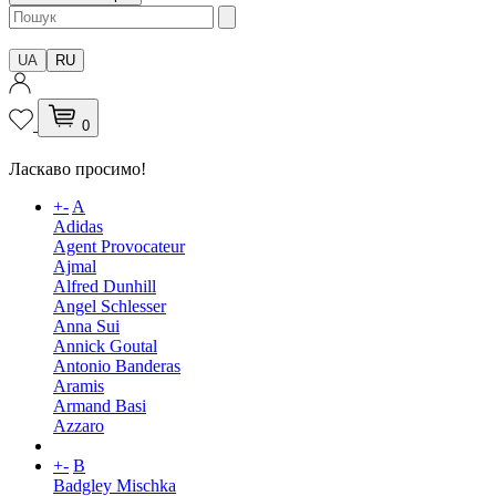
UA
RU
0
Ласкаво просимо!
+
-
A
Adidas
Agent Provocateur
Ajmal
Alfred Dunhill
Angel Schlesser
Anna Sui
Annick Goutal
Antonio Banderas
Aramis
Armand Basi
Azzaro
+
-
B
Badgley Mischka