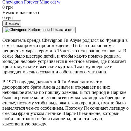
Chevignon Forever Mine edt w
0 грн
Немає в наявності
0 грн
В кошик
Показати ще
Основатель бренда Chevignon Ги Азуле родился во Франции в
семье алжирского происхождения. Ги был подростком с
непростым характером и в 15 лет его исключили со школы. В
семье было шестеро детей, и чтобы как-то помочь родным,
молодой человек устраивается в местное ателье, где помогает
кроить мужские и женские куртки. Там ему впервые и
приходит мысль о создании собственного магазина.
В 1979 году двадцатилетний Ги Азуле занимает у
двоюродного брата Алена деньги и открывает на них
небольшое ателье по пошиву одежды. В тот период в Париже
было огромное количество всевозможных модных брендов и
ателье, поэтому чтобы выдержать конкуренцию, нужно было
выделяться чем-то особенным. Поэтому Ги сочиняет легенду о
смелом французском летчике Шарле Шевиньоне, который
любил не только небо и самолеты, но и стильную
качественную одежду.