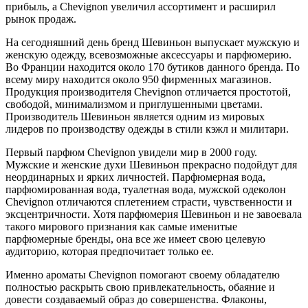
прибыль, а Chevignon увеличил ассортимент и расширил
рынок продаж.
На сегодняшний день бренд Шевиньон выпускает мужскую и
женскую одежду, всевозможные аксессуары и парфюмерию.
Во Франции находится около 170 бутиков данного бренда. По
всему миру находится около 950 фирменных магазинов.
Продукция производителя Chevignon отличается простотой,
свободой, минимализмом и приглушенными цветами.
Производитель Шевиньон является одним из мировых
лидеров по производству одежды в стили кэжл и милитари.
Первый парфюм Chevignon увидели мир в 2000 году.
Мужские и женские духи Шевиньон прекрасно подойдут для
неординарных и ярких личностей. Парфюмерная вода,
парфюмированная вода, туалетная вода, мужской одеколон
Chevignon отличаются сплетением страсти, чувственности и
эксцентричности. Хотя парфюмерия Шевиньон и не завоевала
такого мирового признания как самые именитые
парфюмерные бренды, она все же имеет свою целевую
аудиторию, которая предпочитает только ее.
Именно ароматы Chevignon помогают своему обладателю
полностью раскрыть свою привлекательность, обаяние и
довести создаваемый образ до совершенства. Флаконы,