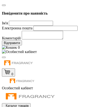
Повідомити про наявність
Ім'я
Електронна пошта
Коментарій
Відправити
0
0
Особистий кабінет
Каталог товарів