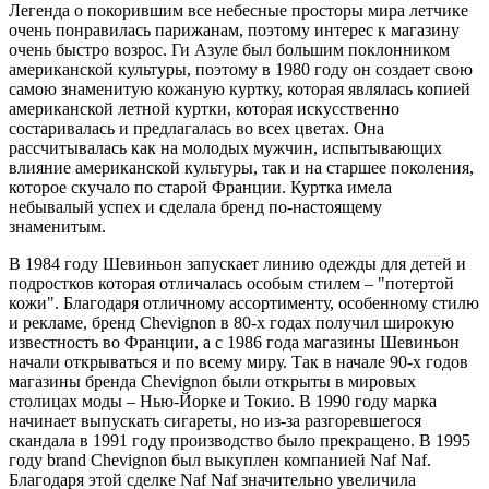
Легенда о покорившим все небесные просторы мира летчике
очень понравилась парижанам, поэтому интерес к магазину
очень быстро возрос. Ги Азуле был большим поклонником
американской культуры, поэтому в 1980 году он создает свою
самою знаменитую кожаную куртку, которая являлась копией
американской летной куртки, которая искусственно
состаривалась и предлагалась во всех цветах. Она
рассчитывалась как на молодых мужчин, испытывающих
влияние американской культуры, так и на старшее поколения,
которое скучало по старой Франции. Куртка имела
небывалый успех и сделала бренд по-настоящему
знаменитым.
В 1984 году Шевиньон запускает линию одежды для детей и
подростков которая отличалась особым стилем – "потертой
кожи". Благодаря отличному ассортименту, особенному стилю
и рекламе, бренд Chevignon в 80-х годах получил широкую
известность во Франции, а с 1986 года магазины Шевиньон
начали открываться и по всему миру. Так в начале 90-х годов
магазины бренда Chevignon были открыты в мировых
столицах моды – Нью-Йорке и Токио. В 1990 году марка
начинает выпускать сигареты, но из-за разгоревшегося
скандала в 1991 году производство было прекращено. В 1995
году brand Chevignon был выкуплен компанией Naf Naf.
Благодаря этой сделке Naf Naf значительно увеличила