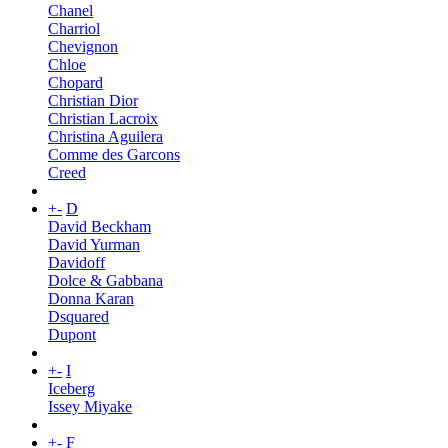
Chanel
Charriol
Chevignon
Chloe
Chopard
Christian Dior
Christian Lacroix
Christina Aguilera
Comme des Garcons
Creed
+
-
D
David Beckham
David Yurman
Davidoff
Dolce & Gabbana
Donna Karan
Dsquared
Dupont
+
-
I
Iceberg
Issey Miyake
+
-
F