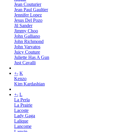
Jean Couturier
Jean Paul Gaultier
Jennifer Lopez
Jesus Del Pozo
Jil Sander
Jimmy Choo
John Galliano
John Richmond
John Varvatos
Juicy Couture
Juliette Has A Gun
Just Cavalli
+
-
K
Kenzo
Kim Kardashian
+
-
L
La Perla
La Prairie
Lacoste
Lady Gaga
Lalique
Lancome
Lanvin