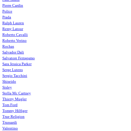
Pierre Cardin
Police
Prada
Ralph Lauren
Remy Latour
Roberto Cavalli
Roberto Verino
Rochas
Salvador Dali
Salvatore Ferragamo
Sara Jessica Parker
Serge Lutens
Sergio Tacchini
Shiseido
Sisley
Stella Mc Cartney
Thierry Mugler
Tom Ford
Tommy Hilfiger
True Religion
Trussardi
Valentino