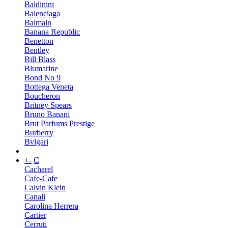
Baldinini
Balenciaga
Balmain
Banana Republic
Benetton
Bentley
Bill Blass
Blumarine
Bond No 9
Bottega Veneta
Boucheron
Britney Spears
Bruno Banani
Brut Parfums Prestige
Burberry
Bvlgari
+
-
C
Cacharel
Cafe-Cafe
Calvin Klein
Canali
Carolina Herrera
Cartier
Cerruti