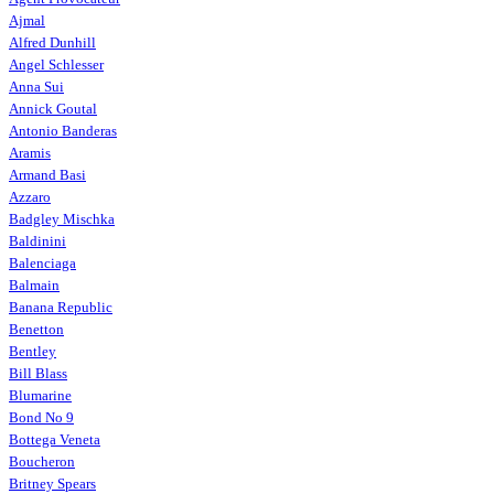
Ajmal
Alfred Dunhill
Angel Schlesser
Anna Sui
Annick Goutal
Antonio Banderas
Aramis
Armand Basi
Azzaro
Badgley Mischka
Baldinini
Balenciaga
Balmain
Banana Republic
Benetton
Bentley
Bill Blass
Blumarine
Bond No 9
Bottega Veneta
Boucheron
Britney Spears