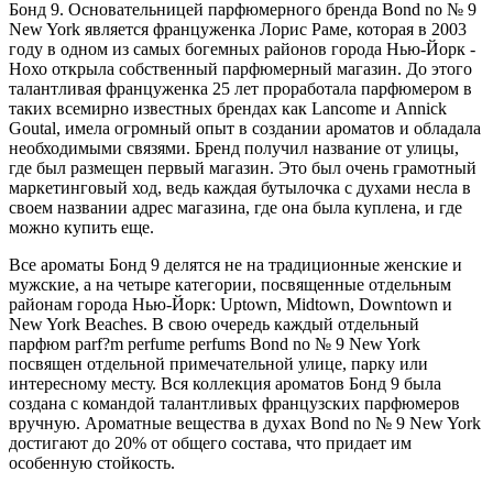
Бонд 9. Основательницей парфюмерного бренда Bond no № 9
New York является француженка Лорис Раме, которая в 2003
году в одном из самых богемных районов города Нью-Йорк -
Нохо открыла собственный парфюмерный магазин. До этого
талантливая француженка 25 лет проработала парфюмером в
таких всемирно известных брендах как Lancome и Annick
Goutal, имела огромный опыт в создании ароматов и обладала
необходимыми связями. Бренд получил название от улицы,
где был размещен первый магазин. Это был очень грамотный
маркетинговый ход, ведь каждая бутылочка с духами несла в
своем названии адрес магазина, где она была куплена, и где
можно купить еще.
Все ароматы Бонд 9 делятся не на традиционные женские и
мужские, а на четыре категории, посвященные отдельным
районам города Нью-Йорк: Uptown, Midtown, Downtown и
New York Beaches. В свою очередь каждый отдельный
парфюм parf?m perfume perfums Bond no № 9 New York
посвящен отдельной примечательной улице, парку или
интересному месту. Вся коллекция ароматов Бонд 9 была
создана с командой талантливых французских парфюмеров
вручную. Ароматные вещества в духах Bond no № 9 New York
достигают до 20% от общего состава, что придает им
особенную стойкость.