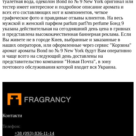
туалетная вода, одеколон Bond no № 9 New York оригинал или
тестер имеет интересное и подробное описание аромата и
всех его составляющих нот и компонентов, четкое
графическое фото и правдивые отзывы клиентов. На весь
мужской и женский парфюм parfum parf?m perfume Бонд 9
указана действительная на сегодняшний день цена в гривнах
и представлена высококачественная баннерная реклама. Если
Вы живете не в городе Киев, выбранные и заказанные в
наших операторов, или оформленные через сервис "Корзина"
аромат ароматы Bond no № 9 New York будут Вам оперативно
и чаще всего на следующий день доставлены на
представительство компании "Новая Почта", в зону
почтового обслуживания которой входит вся Украина.
Контакти
Телефон:
+38 (093) 836-11-14