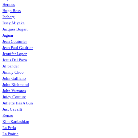
Hermes
Hugo Boss
Iceberg
Issey Miyake
Jacques Bogart
Jaguar
Jean Couturier
Jean Paul Gaultier
Jennifer Lopez
Jesus Del Pozo
Jil Sander
Jimmy Choo
John Galliano
John Richmond
John Varvatos
Juicy Couture
Juliette Has A Gun
Just Cavalli
Kenzo
Kim Kardashian
La Perla
La Prairie