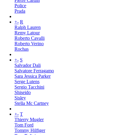
Pierre Cardin
Police
Prada
+
-
R
Ralph Lauren
Remy Latour
Roberto Cavalli
Roberto Verino
Rochas
+
-
S
Salvador Dali
Salvatore Ferragamo
Sara Jessica Parker
Serge Lutens
Sergio Tacchini
Shiseido
Sisley
Stella Mc Cartney
+
-
T
Thierry Mugler
Tom Ford
Tommy Hilfiger