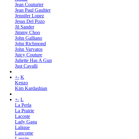
Jean Couturier
Jean Paul Gaultier
Jennifer Lopez
Jesus Del Pozo
Jil Sander
Jimmy Choo
John Galliano
John Richmond
John Varvatos
Juicy Couture
Juliette Has A Gun
Just Cavalli
+
-
K
Kenzo
Kim Kardashian
+
-
L
La Perla
La Prairie
Lacoste
Lady Gaga
Lalique
Lancome
Lanvin