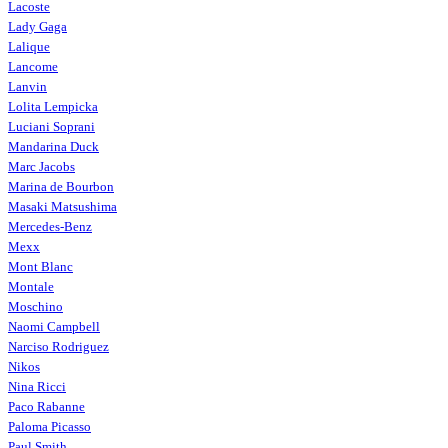
Lacoste
Lady Gaga
Lalique
Lancome
Lanvin
Lolita Lempicka
Luciani Soprani
Mandarina Duck
Marc Jacobs
Marina de Bourbon
Masaki Matsushima
Mercedes-Benz
Mexx
Mont Blanc
Montale
Moschino
Naomi Campbell
Narciso Rodriguez
Nikos
Nina Ricci
Paco Rabanne
Paloma Picasso
Paul Smith