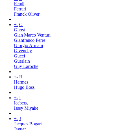
Fendi
Ferrari
Franck Oliver
+
-
G
Ghost
Gian Marco Venturi
Gianfranco Ferre
Giorgio Armani
Givenchy
Gucci
Guerlain
Guy Laroche
+
-
H
Hermes
Hugo Boss
+
-
I
Iceberg
Issey Miyake
+
-
J
Jacques Bogart
Jaguar