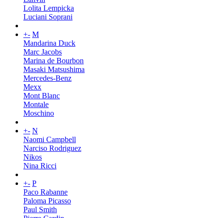
Lolita Lempicka
Luciani Soprani
+
-
M
Mandarina Duck
Marc Jacobs
Marina de Bourbon
Masaki Matsushima
Mercedes-Benz
Mexx
Mont Blanc
Montale
Moschino
+
-
N
Naomi Campbell
Narciso Rodriguez
Nikos
Nina Ricci
+
-
P
Paco Rabanne
Paloma Picasso
Paul Smith