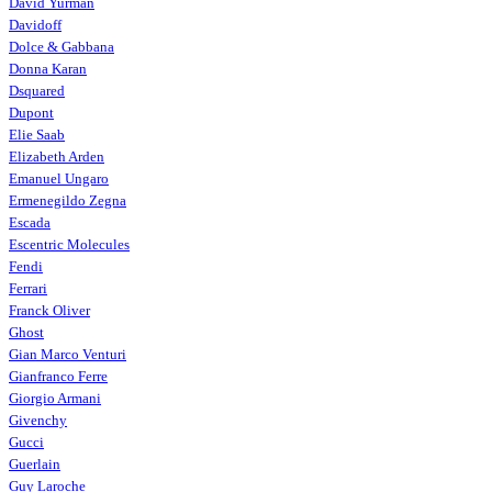
David Yurman
Davidoff
Dolce & Gabbana
Donna Karan
Dsquared
Dupont
Elie Saab
Elizabeth Arden
Emanuel Ungaro
Ermenegildo Zegna
Escada
Escentric Molecules
Fendi
Ferrari
Franck Oliver
Ghost
Gian Marco Venturi
Gianfranco Ferre
Giorgio Armani
Givenchy
Gucci
Guerlain
Guy Laroche