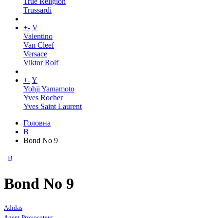
True Religion
Trussardi
+
-
V
Valentino
Van Cleef
Versace
Viktor Rolf
+
-
Y
Yohji Yamamoto
Yves Rocher
Yves Saint Laurent
Головна
B
Bond No 9
B
Bond No 9
Adidas
Agent Provocateur