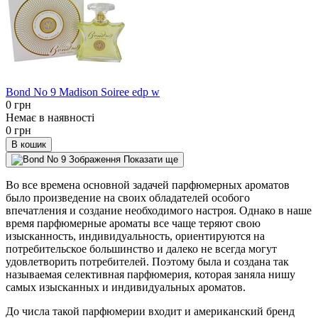
Bond No 9 Madison Soiree edp w
0 грн
Немає в наявності
0 грн
В кошик
Показати ще
Во все времена основной задачей парфюмерных ароматов
было произведение на своих обладателей особого
впечатления и создание необходимого настроя. Однако в наше
время парфюмерные ароматы все чаще теряют свою
изысканность, индивидуальность, ориентируются на
потребительское большинство и далеко не всегда могут
удовлетворить потребителей. Поэтому была и создана так
называемая селективная парфюмерия, которая заняла нишу
самых изысканных и индивидуальных ароматов.
До числа такой парфюмерии входит и американский бренд