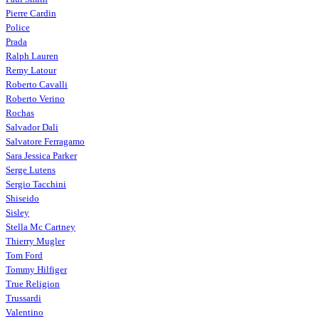
Pierre Cardin
Police
Prada
Ralph Lauren
Remy Latour
Roberto Cavalli
Roberto Verino
Rochas
Salvador Dali
Salvatore Ferragamo
Sara Jessica Parker
Serge Lutens
Sergio Tacchini
Shiseido
Sisley
Stella Mc Cartney
Thierry Mugler
Tom Ford
Tommy Hilfiger
True Religion
Trussardi
Valentino