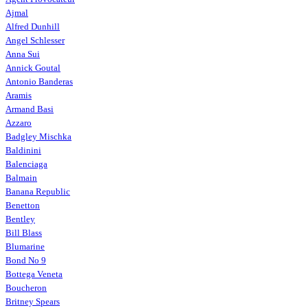
Ajmal
Alfred Dunhill
Angel Schlesser
Anna Sui
Annick Goutal
Antonio Banderas
Aramis
Armand Basi
Azzaro
Badgley Mischka
Baldinini
Balenciaga
Balmain
Banana Republic
Benetton
Bentley
Bill Blass
Blumarine
Bond No 9
Bottega Veneta
Boucheron
Britney Spears