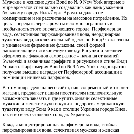
Мужские и женские духи Bond no № 9 New York впервые в
мире ароматов специально создавались как дань уважения
большому городу Нью-Йорк. Ароматы далеко не
коммерческие и не рассчитаны на массовое потребление. Их
цель – передать через ароматы всю многогранность и
необычность этого впечатляющего города. Парфюмерная
вода, селективная парфюмированная вода, неординарная
туалетная вода, исключительный одеколон Бонд 9 заключены
в узнаваемые фирменные флаконы, своей формой
напоминающие пятиконечную звезду. Рисунки и внешнее
оформление флаконов самое разное – начиная от камней
Swarovski и заканчивая граффити и рисунками в стиле Енди
Уорхола. Парфюмерия Bond no № 9 New York неоднократно
получала высшие награды от Парфюмерной ассоциации в
номинации нишевых парфюмов.
В этом подразделе нашего сайта, наш современный интернет
магазин, предлагает нашим посетителям исключительную
возможность заказать и где купить онлайн селективные
мужские и женские духи и купить недорого американскую
туалетную воду Бонд 9 как в столице Украины городе Киев,
так и во всех остальных городах Украины.
Каждая концентрированная парфюмерная вода, стойкая
парфюмированная вода, селективная мужская и женская