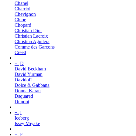
Chanel
Charriol
Chevignon
Chloe
Chopard
Christian Dior
Christian Lacroix
Christina Aguilera
Comme des Garcons
Creed
+
-
D
David Beckham
David Yurman
Davidoff
Dolce & Gabbana
Donna Karan
Dsquared
Dupont
+
-
I
Iceberg
Issey Miyake
+
-
F