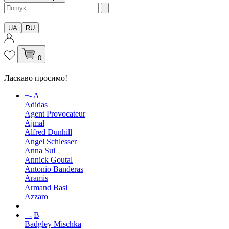
UA
RU
0
Ласкаво просимо!
+
-
A
Adidas
Agent Provocateur
Ajmal
Alfred Dunhill
Angel Schlesser
Anna Sui
Annick Goutal
Antonio Banderas
Aramis
Armand Basi
Azzaro
+
-
B
Badgley Mischka