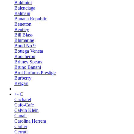
Baldinini
Balenciaga
Balmain
Banana Republic
Benetton
Bentley
Bill Blass
Blumarine
Bond No 9
Bottega Veneta
Boucheron
Britney Spears
Bruno Banani
Brut Parfums Prestige
Burberry
Bvlgari
+
-
C
Cacharel
Cafe-Cafe
Calvin Klein
Canali
Carolina Herrera
Cartier
Cerruti