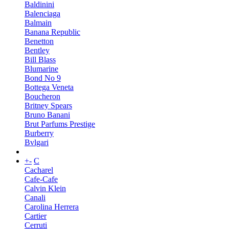
Baldinini
Balenciaga
Balmain
Banana Republic
Benetton
Bentley
Bill Blass
Blumarine
Bond No 9
Bottega Veneta
Boucheron
Britney Spears
Bruno Banani
Brut Parfums Prestige
Burberry
Bvlgari
+
-
C
Cacharel
Cafe-Cafe
Calvin Klein
Canali
Carolina Herrera
Cartier
Cerruti