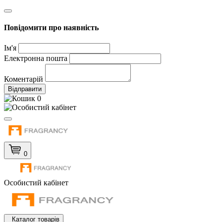
Повідомити про наявність
Ім'я
Електронна пошта
Коментарій
Відправити
0
0
Особистий кабінет
Каталог товарів