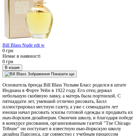
Bill Blass Nude edt w
0 грн
Немає в наявності
0 грн
В кошик
Показати ще
Основатель бренда Bill Blass Уильям Бласс родился в штате
Индиана в Форте Уейн в 1922 году. Его отец держал
небольшую скобяную лавку, а матерь была портнихой. С
пятнадцати лет, умевший отлично рисовать, Билл
иллюстрировал местную газету, а уже с семнадцати лет
юноша начал рисовать эскизы готовой одежды и продавать их
нью-йорским дизайнерам. Окончив школу, и благодаря победе
в конкурсе рисования, организованным газетой "Tne Chicago
Tribune" он поступает в известную нью-йоркскую школу
дизайна Парсонса, где совместно с учебным процессом