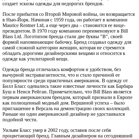
создает эскизы одежды для недорогих брендов.
После прибытия со Второй Мировой войны, он возвращается
в Нью-Йорк. Начиная с 1959 года, он работает в компании
Maurice Rentner Ltd, а еще через два – становится ее вице-
президентом. В 1970 году компанию переименовуют в Bill
Blass Ltd. Логотипом бренда стали две буквы "B", своей
формой напоминающие бабочку. Бренд создавал одежду для
самой сложной категории женщин, которая не стремится
обладать дорогими дизайнерскими вещами и относится к
одежде как утилитарной вещи.
Одежда бренда отличалась комфортом и удобством, без
вычурной экстравагантности, что и стало причиной ее
популярности среди практичных американок. В одежду от
Билл Бласс одевались такие известные личности как Барбара
Буш и Ненси Рейган. Примечательно, что Bill Blass является
первым американским брендом, который признали в Европе
как полноценный модный дом. Вершиной успеха – было
приглашение в Версаль на демонстрацию своих коллекций.
Раньше ни один американский дизайнер не удостаивался
подобной чести.
Уильям Бласс умер в 2002 году, оставив после себя
процветающий бренд. Главным дизайнером на сегодняшний