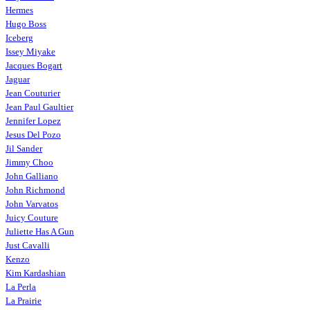
Hermes
Hugo Boss
Iceberg
Issey Miyake
Jacques Bogart
Jaguar
Jean Couturier
Jean Paul Gaultier
Jennifer Lopez
Jesus Del Pozo
Jil Sander
Jimmy Choo
John Galliano
John Richmond
John Varvatos
Juicy Couture
Juliette Has A Gun
Just Cavalli
Kenzo
Kim Kardashian
La Perla
La Prairie