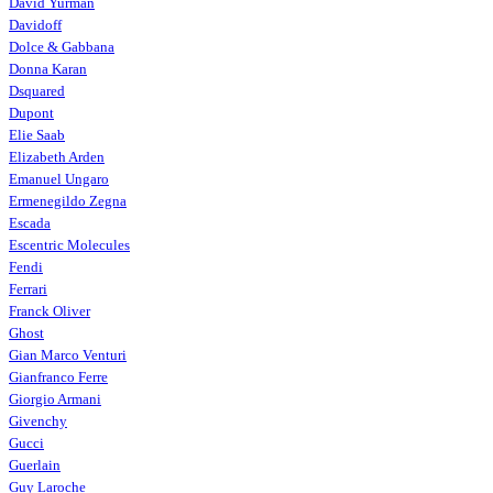
David Yurman
Davidoff
Dolce & Gabbana
Donna Karan
Dsquared
Dupont
Elie Saab
Elizabeth Arden
Emanuel Ungaro
Ermenegildo Zegna
Escada
Escentric Molecules
Fendi
Ferrari
Franck Oliver
Ghost
Gian Marco Venturi
Gianfranco Ferre
Giorgio Armani
Givenchy
Gucci
Guerlain
Guy Laroche