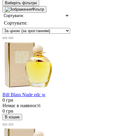
Виберіть фільтри
Фільтр
Сортувати:
Bill Blass Nude edc w
0 грн
Немає в наявності
0 грн
В кошик