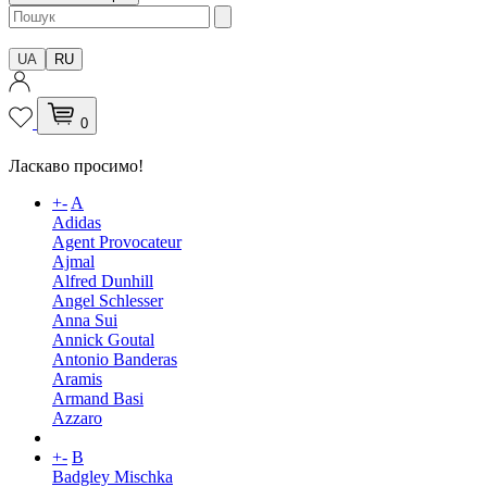
UA
RU
0
Ласкаво просимо!
+
-
A
Adidas
Agent Provocateur
Ajmal
Alfred Dunhill
Angel Schlesser
Anna Sui
Annick Goutal
Antonio Banderas
Aramis
Armand Basi
Azzaro
+
-
B
Badgley Mischka