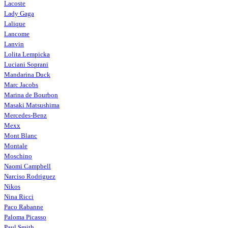
Lacoste
Lady Gaga
Lalique
Lancome
Lanvin
Lolita Lempicka
Luciani Soprani
Mandarina Duck
Marc Jacobs
Marina de Bourbon
Masaki Matsushima
Mercedes-Benz
Mexx
Mont Blanc
Montale
Moschino
Naomi Campbell
Narciso Rodriguez
Nikos
Nina Ricci
Paco Rabanne
Paloma Picasso
Paul Smith