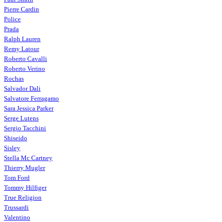
Pierre Cardin
Police
Prada
Ralph Lauren
Remy Latour
Roberto Cavalli
Roberto Verino
Rochas
Salvador Dali
Salvatore Ferragamo
Sara Jessica Parker
Serge Lutens
Sergio Tacchini
Shiseido
Sisley
Stella Mc Cartney
Thierry Mugler
Tom Ford
Tommy Hilfiger
True Religion
Trussardi
Valentino