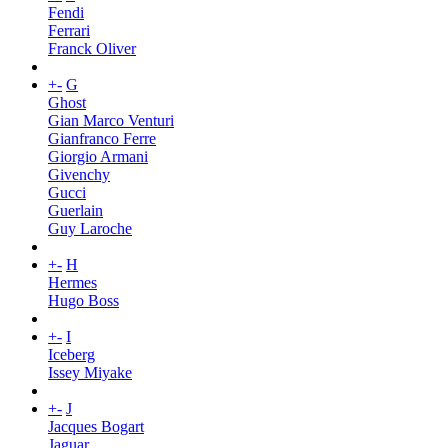
Fendi
Ferrari
Franck Oliver
+
-
G
Ghost
Gian Marco Venturi
Gianfranco Ferre
Giorgio Armani
Givenchy
Gucci
Guerlain
Guy Laroche
+
-
H
Hermes
Hugo Boss
+
-
I
Iceberg
Issey Miyake
+
-
J
Jacques Bogart
Jaguar