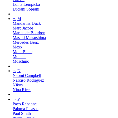
Lolita Lempicka
Luciani Soprani
+
-
M
Mandarina Duck
Marc Jacobs
Marina de Bourbon
Masaki Matsushima
Mercedes-Benz
Mexx
Mont Blanc
Montale
Moschino
+
-
N
Naomi Campbell
Narciso Rodriguez
Nikos
Nina Ricci
+
-
P
Paco Rabanne
Paloma Picasso
Paul Smith