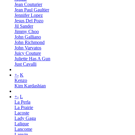
Jean Couturier
Jean Paul Gaultier
Jennifer Lopez
Jesus Del Pozo
Jil Sander
Jimmy Choo
John Galliano
John Richmond
John Varvatos
Juicy Couture
Juliette Has A Gun
Just Cavalli
+
-
K
Kenzo
Kim Kardashian
+
-
L
La Perla
La Prairie
Lacoste
Lady Gaga
Lalique
Lancome
Lanvin