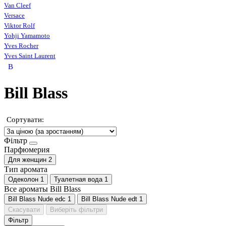
Van Cleef
Versace
Viktor Rolf
Yohji Yamamoto
Yves Rocher
Yves Saint Laurent
B
Bill Blass
Сортувати:
Фільтр
Парфюмерия
Для женщин
2
Тип аромата
Одеколон
1
Туалетная вода
1
Все ароматы Bill Blass
Bill Blass Nude edc
1
Bill Blass Nude edt
1
Скасувати
Виберіть фільтри
Фільтр