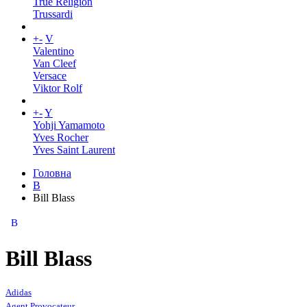
True Religion
Trussardi
+
-
V
Valentino
Van Cleef
Versace
Viktor Rolf
+
-
Y
Yohji Yamamoto
Yves Rocher
Yves Saint Laurent
Головна
B
Bill Blass
B
Bill Blass
Adidas
Agent Provocateur