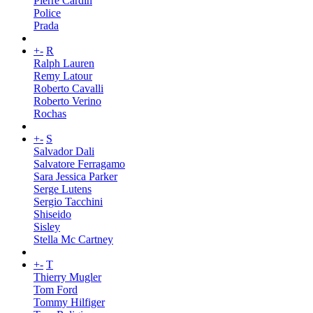
Pierre Cardin
Police
Prada
+
-
R
Ralph Lauren
Remy Latour
Roberto Cavalli
Roberto Verino
Rochas
+
-
S
Salvador Dali
Salvatore Ferragamo
Sara Jessica Parker
Serge Lutens
Sergio Tacchini
Shiseido
Sisley
Stella Mc Cartney
+
-
T
Thierry Mugler
Tom Ford
Tommy Hilfiger