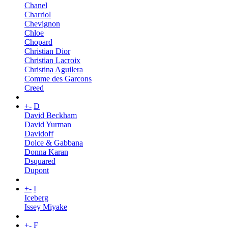
Chanel
Charriol
Chevignon
Chloe
Chopard
Christian Dior
Christian Lacroix
Christina Aguilera
Comme des Garcons
Creed
+
-
D
David Beckham
David Yurman
Davidoff
Dolce & Gabbana
Donna Karan
Dsquared
Dupont
+
-
I
Iceberg
Issey Miyake
+
-
F