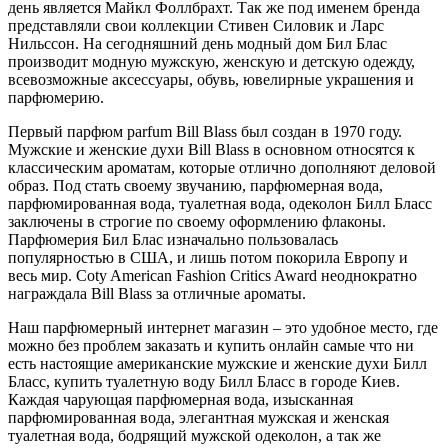
день является Майкл Фоллбрахт. Так же под именем бренда
представляли свои коллекции Стивен Силовик и Ларс
Нильссон. На сегодняшний день модный дом Бил Блас
производит модную мужскую, женскую и детскую одежду,
всевозможные аксессуары, обувь, ювелирные украшения и
парфюмерию.
Первый парфюм parfum Bill Blass был создан в 1970 году.
Мужские и женские духи Bill Blass в основном относятся к
классическим ароматам, которые отлично дополняют деловой
образ. Под стать своему звучанию, парфюмерная вода,
парфюмированная вода, туалетная вода, одеколон Билл Бласс
заключены в строгие по своему оформлению флаконы.
Парфюмерия Бил Блас изначально пользовалась
популярностью в США, и лишь потом покорила Европу и
весь мир. Coty American Fashion Critics Award неоднократно
награждала Bill Blass за отличные ароматы.
Наш парфюмерный интернет магазин – это удобное место, где
можно без проблем заказать и купить онлайн самые что ни
есть настоящие американские мужские и женские духи Билл
Бласс, купить туалетную воду Билл Бласс в городе Киев.
Каждая чарующая парфюмерная вода, изысканная
парфюмированная вода, элегантная мужская и женская
туалетная вода, бодрящий мужской одеколон, а так же