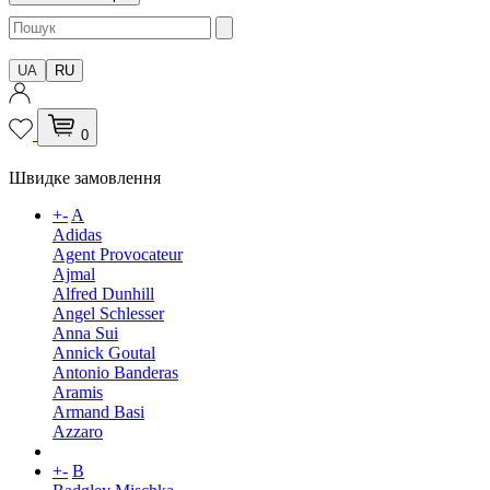
UA
RU
0
Швидке замовлення
+
-
A
Adidas
Agent Provocateur
Ajmal
Alfred Dunhill
Angel Schlesser
Anna Sui
Annick Goutal
Antonio Banderas
Aramis
Armand Basi
Azzaro
+
-
B