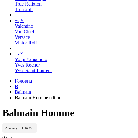
True Religion
Trussardi
+
-
V
Valentino
Van Cleef
Versace
Viktor Rolf
+
-
Y
Yohji Yamamoto
Yves Rocher
Yves Saint Laurent
Головна
B
Balmain
Balmain Homme edt m
Balmain Homme
Артикул: 104353
0 грн