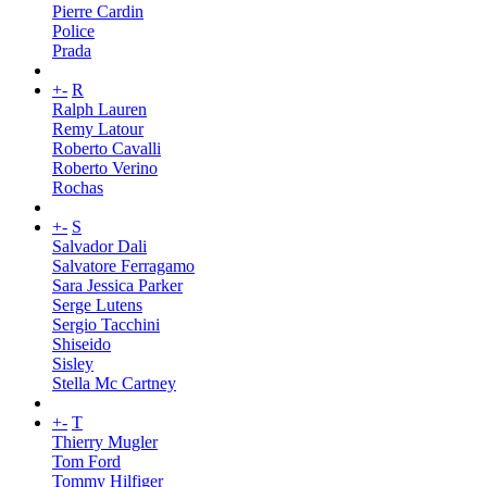
Pierre Cardin
Police
Prada
+
-
R
Ralph Lauren
Remy Latour
Roberto Cavalli
Roberto Verino
Rochas
+
-
S
Salvador Dali
Salvatore Ferragamo
Sara Jessica Parker
Serge Lutens
Sergio Tacchini
Shiseido
Sisley
Stella Mc Cartney
+
-
T
Thierry Mugler
Tom Ford
Tommy Hilfiger