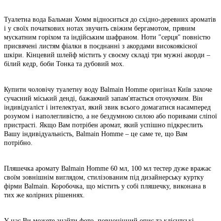
Туалетна вода Бальман Хомм відноситься до східно-деревних ароматів
і у своїх початкових нотах звучить свіжим бергамотом, пряним
мускатним горіхом та індійським шафраном. Ноти "серця" повністю
присвячені листям фіалки в поєднанні з акордами високоякісної
шкіри. Кінцевий шлейф містить у своєму складі три мужні акорди –
білий кедр, боби Тонка та дубовий мох.
Купити чоловічу туалетну воду Balmain Homme оригінал Київ захоче
сучасний міський денді, бажаючий запам'ятається оточуючим. Він
індивідуаліст і інтелектуал, який звик всього домагатися насамперед
розумом і наполегливістю, а не бездумною силою або поривами сліпої
пристрасті. Якщо Вам потрібен аромат, який успішно підкреслить
Вашу індивідуальність, Balmain Homme – це саме те, що Вам
потрібно.
Пляшечка аромату Balmain Homme 60 мл, 100 мл тестер дуже вражає
своїм зовнішнім виглядом, стилізованим під дизайнерську куртку
фірми Balmain. Коробочка, що містить у собі пляшечку, виконана в
тих же колірних рішеннях.
У нас Ви можете знайти фото, повноцінний опис та клієнтські