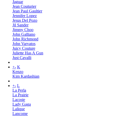
Jaguar
Jean Couturier
Jean Paul Gaultier
Jennifer Lopez
Jesus Del Pozo
Jil Sander
Jimmy Choo
John Galliano
John Richmond
John Varvatos
Juicy Couture
Juliette Has A Gun
Just Cavalli
+
-
K
Kenzo
Kim Kardashian
+
-
L
La Perla
La Prairie
Lacoste
Lady Gaga
Lalique
Lancome