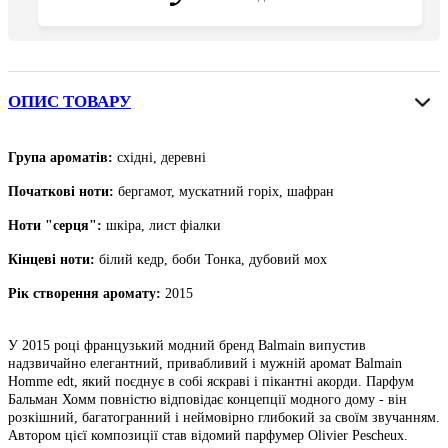
ОПИС ТОВАРУ
Група ароматів:
східні, деревні
Початкові ноти
:
бергамот,
мускатний
горіх, шафран
Ноти "серця":
шкіра, лист фіалки
Кінцеві ноти
:
білий кедр, боби Тонка, дубовий мох
Рік створення аромату:
2015
У 2015 році французький модний бренд Balmain випустив
надзвичайно елегантний, привабливий і мужній аромат Balmain
Homme edt, який поєднує в собі яскраві і пікантні акорди. Парфум
Бальман Хомм повністю відповідає концепції модного дому - він
розкішний, багатогранний і неймовірно глибокий за своїм звучанням.
Автором цієї композиції став відомий парфумер Olivier Pescheux.