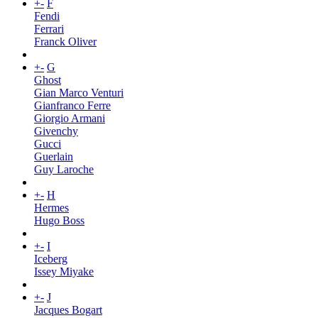
+
-
F
Fendi
Ferrari
Franck Oliver
+
-
G
Ghost
Gian Marco Venturi
Gianfranco Ferre
Giorgio Armani
Givenchy
Gucci
Guerlain
Guy Laroche
+
-
H
Hermes
Hugo Boss
+
-
I
Iceberg
Issey Miyake
+
-
J
Jacques Bogart