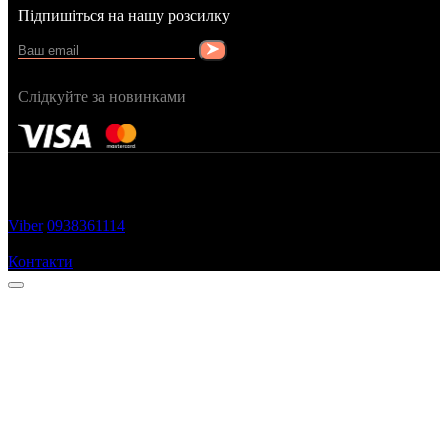
Підпишіться на нашу розсилку
Слідкуйте за новинками
FRAGRANCY © 2015
Cтворено в — OC STUDIO
Viber
0938361114
Замовити дзвінок
Контакти