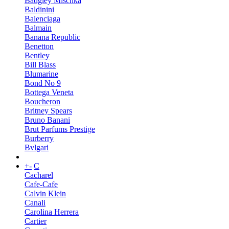
Badgley Mischka
Baldinini
Balenciaga
Balmain
Banana Republic
Benetton
Bentley
Bill Blass
Blumarine
Bond No 9
Bottega Veneta
Boucheron
Britney Spears
Bruno Banani
Brut Parfums Prestige
Burberry
Bvlgari
+
-
C
Cacharel
Cafe-Cafe
Calvin Klein
Canali
Carolina Herrera
Cartier