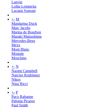
Lanvin
Lolita Lempicka
Luciani Soprani
+
-
M
Mandarina Duck
Marc Jacobs
Marina de Bourbon
Masaki Matsushima
Mercedes-Benz
Mexx
Mont Blanc
Montale
Moschino
+
-
N
Naomi Campbell
Narciso Rodriguez
Nikos
Nina Ricci
+
-
P
Paco Rabanne
Paloma Picasso
Paul Smith