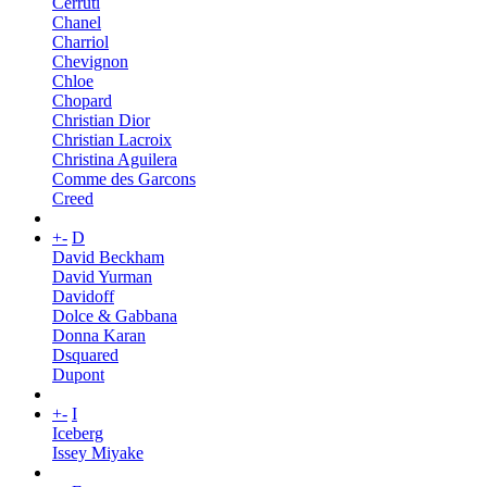
Cerruti
Chanel
Charriol
Chevignon
Chloe
Chopard
Christian Dior
Christian Lacroix
Christina Aguilera
Comme des Garcons
Creed
+
-
D
David Beckham
David Yurman
Davidoff
Dolce & Gabbana
Donna Karan
Dsquared
Dupont
+
-
I
Iceberg
Issey Miyake