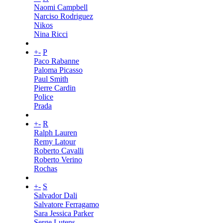
Naomi Campbell
Narciso Rodriguez
Nikos
Nina Ricci
+
-
P
Paco Rabanne
Paloma Picasso
Paul Smith
Pierre Cardin
Police
Prada
+
-
R
Ralph Lauren
Remy Latour
Roberto Cavalli
Roberto Verino
Rochas
+
-
S
Salvador Dali
Salvatore Ferragamo
Sara Jessica Parker
Serge Lutens