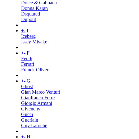
Dolce & Gabbana
Donna Karan
Dsquared
Dupont
+
-
I
Iceberg
Issey Miyake
+
-
F
Fendi
Ferrari
Franck Oliver
+
-
G
Ghost
Gian Marco Venturi
Gianfranco Ferre
Giorgio Armani
Givenchy
Gucci
Guerlain
Guy Laroche
+
-
H