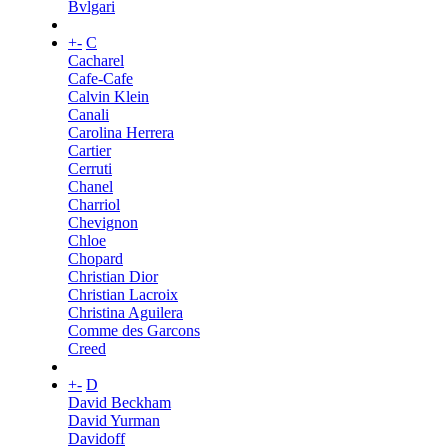
Bvlgari
+
-
C
Cacharel
Cafe-Cafe
Calvin Klein
Canali
Carolina Herrera
Cartier
Cerruti
Chanel
Charriol
Chevignon
Chloe
Chopard
Christian Dior
Christian Lacroix
Christina Aguilera
Comme des Garcons
Creed
+
-
D
David Beckham
David Yurman
Davidoff