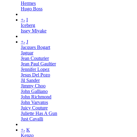
Hermes
Hugo Boss
+
-
I
Iceberg
Issey Miyake
+
-
J
Jacques Bogart
Jaguar
Jean Couturier
Jean Paul Gaultier
Jennifer Lopez
Jesus Del Pozo
Jil Sander
Jimmy Choo
John Galliano
John Richmond
John Varvatos
Juicy Couture
Juliette Has A Gun
Just Cavalli
+
-
K
Kenzo