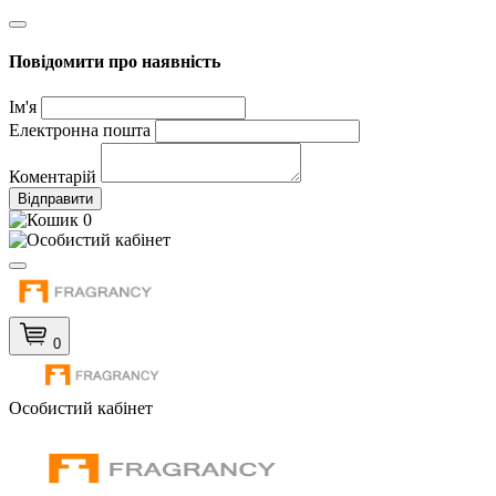
Повідомити про наявність
Ім'я
Електронна пошта
Коментарій
Відправити
0
0
Особистий кабінет