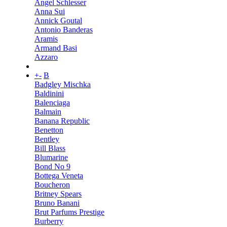
Angel Schlesser
Anna Sui
Annick Goutal
Antonio Banderas
Aramis
Armand Basi
Azzaro
+
-
B
Badgley Mischka
Baldinini
Balenciaga
Balmain
Banana Republic
Benetton
Bentley
Bill Blass
Blumarine
Bond No 9
Bottega Veneta
Boucheron
Britney Spears
Bruno Banani
Brut Parfums Prestige
Burberry