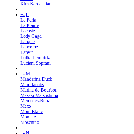
Kim Kardashian
+
-
L
La Perla
La Prairie
Lacoste
Lady Gaga
Lalique
Lancome
Lanvin
Lolita Lempicka
Luciani Soprani
+
-
M
Mandarina Duck
Marc Jacobs
Marina de Bourbon
Masaki Matsushima
Mercedes-Benz
Mexx
Mont Blanc
Montale
Moschino
+
-
N