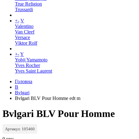
True Religion
Trussardi
+
-
V
Valentino
Van Cleef
Versace
Viktor Rolf
+
-
Y
Yohji Yamamoto
Yves Rocher
Yves Saint Laurent
Головна
B
Bvlgari
Bvlgari BLV Pour Homme edt m
Bvlgari BLV Pour Homme
Артикул: 105460
0 грн