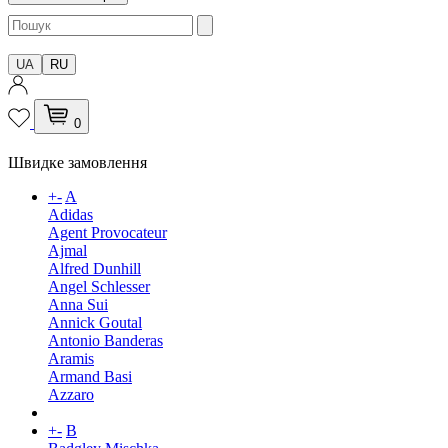
UA
RU
0
Швидке замовлення
+
-
A
Adidas
Agent Provocateur
Ajmal
Alfred Dunhill
Angel Schlesser
Anna Sui
Annick Goutal
Antonio Banderas
Aramis
Armand Basi
Azzaro
+
-
B