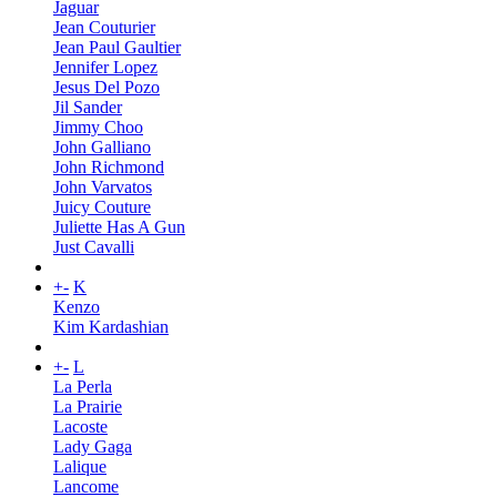
Jaguar
Jean Couturier
Jean Paul Gaultier
Jennifer Lopez
Jesus Del Pozo
Jil Sander
Jimmy Choo
John Galliano
John Richmond
John Varvatos
Juicy Couture
Juliette Has A Gun
Just Cavalli
+
-
K
Kenzo
Kim Kardashian
+
-
L
La Perla
La Prairie
Lacoste
Lady Gaga
Lalique
Lancome