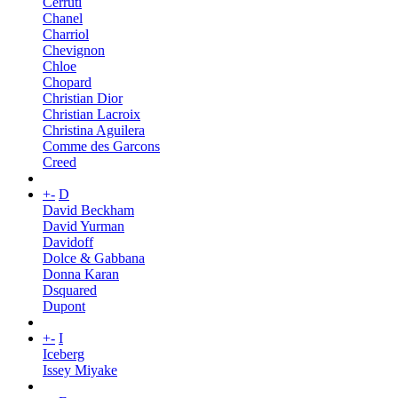
Cerruti
Chanel
Charriol
Chevignon
Chloe
Chopard
Christian Dior
Christian Lacroix
Christina Aguilera
Comme des Garcons
Creed
+
-
D
David Beckham
David Yurman
Davidoff
Dolce & Gabbana
Donna Karan
Dsquared
Dupont
+
-
I
Iceberg
Issey Miyake