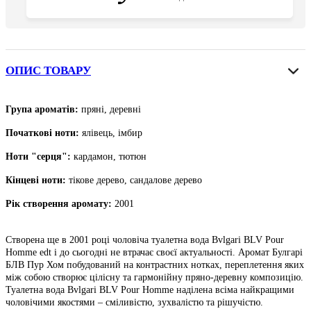
ОПИС ТОВАРУ
Група ароматів:
пряні, деревні
Початкові ноти
:
ялівець, імбир
Ноти "серця":
кардамон, тютюн
Кінцеві ноти
:
тікове
дерево, сандалове дерево
Рік створення аромату:
2001
Створена ще в 2001 році чоловіча туалетна вода Bvlgari BLV Pour
Homme edt і до сьогодні не втрачає своєї актуальності. Аромат Булгарі
БЛВ Пур Хом побудований на контрастних нотках, переплетення яких
між собою створює цілісну та гармонійну пряно-деревну композицію.
Туалетна вода Bvlgari BLV Pour Homme наділена всіма найкращими
чоловічими якостями – сміливістю, зухвалістю та рішучістю.