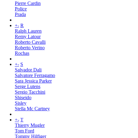
Pierre Cardin
Police
Prada
+
-
R
Ralph Lauren
Remy Latour
Roberto Cavalli
Roberto Verino
Rochas
+
-
S
Salvador Dali
Salvatore Ferragamo
Sara Jessica Parker
Serge Lutens
Sergio Tacchini
Shiseido
Sisley
Stella Mc Cartney
+
-
T
Thierry Mugler
Tom Ford
Tommy Hilfiger