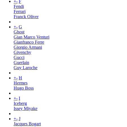
+
-
F
Fendi
Ferrari
Franck Oliver
+
-
G
Ghost
Gian Marco Venturi
Gianfranco Ferre
Giorgio Armani
Givenchy
Gucci
Guerlain
Guy Laroche
+
-
H
Hermes
Hugo Boss
+
-
I
Iceberg
Issey Miyake
+
-
J
Jacques Bogart