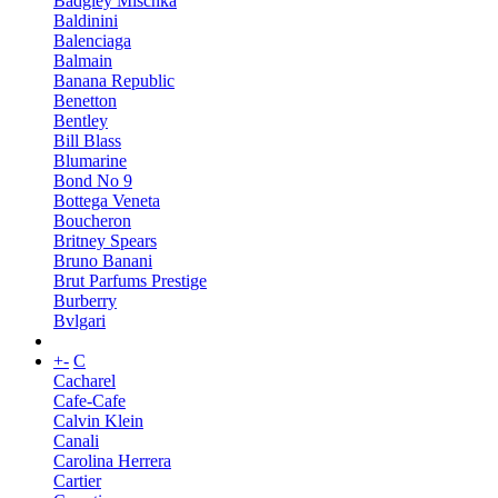
Badgley Mischka
Baldinini
Balenciaga
Balmain
Banana Republic
Benetton
Bentley
Bill Blass
Blumarine
Bond No 9
Bottega Veneta
Boucheron
Britney Spears
Bruno Banani
Brut Parfums Prestige
Burberry
Bvlgari
+
-
C
Cacharel
Cafe-Cafe
Calvin Klein
Canali
Carolina Herrera
Cartier