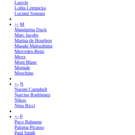
Lanvin
Lolita Lempicka
Luciani Soprani
+
-
M
Mandarina Duck
Marc Jacobs
Marina de Bourbon
Masaki Matsushima
Mercedes-Benz
Mexx
Mont Blanc
Montale
Moschino
+
-
N
Naomi Campbell
Narciso Rodriguez
Nikos
Nina Ricci
+
-
P
Paco Rabanne
Paloma Picasso
Paul Smith