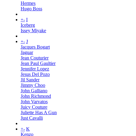
Hermes
Hugo Boss
+
-
I
Iceberg
Issey Miyake
+
-
J
Jacques Bogart
Jaguar
Jean Couturier
Jean Paul Gaultier
Jennifer Lopez
Jesus Del Pozo
Jil Sander
Jimmy Choo
John Galliano
John Richmond
John Varvatos
Juicy Couture
Juliette Has A Gun
Just Cavalli
+
-
K
Kenzo