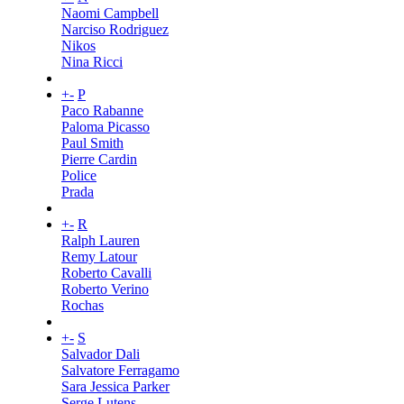
Naomi Campbell
Narciso Rodriguez
Nikos
Nina Ricci
+
-
P
Paco Rabanne
Paloma Picasso
Paul Smith
Pierre Cardin
Police
Prada
+
-
R
Ralph Lauren
Remy Latour
Roberto Cavalli
Roberto Verino
Rochas
+
-
S
Salvador Dali
Salvatore Ferragamo
Sara Jessica Parker
Serge Lutens