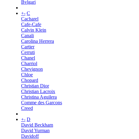
Bvlgari
+
-
C
Cacharel
Cafe-Cafe
Calvin Klein
Canali
Carolina Herrera
Cartier
Cerruti
Chanel
Charriol
Chevignon
Chloe
Chopard
Christian Dior
Christian Lacroix
Christina Aguilera
Comme des Garcons
Creed
+
-
D
David Beckham
David Yurman
Davidoff