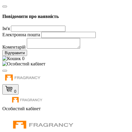
Повідомити про наявність
Ім'я
Електронна пошта
Коментарій
Відправити
0
0
Особистий кабінет