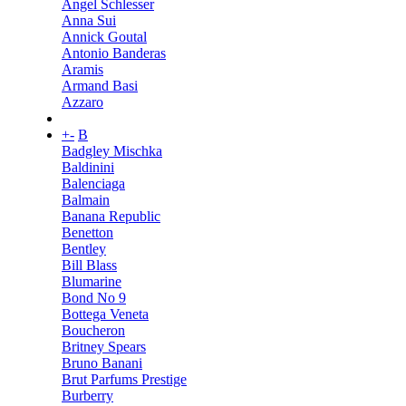
Angel Schlesser
Anna Sui
Annick Goutal
Antonio Banderas
Aramis
Armand Basi
Azzaro
+
-
B
Badgley Mischka
Baldinini
Balenciaga
Balmain
Banana Republic
Benetton
Bentley
Bill Blass
Blumarine
Bond No 9
Bottega Veneta
Boucheron
Britney Spears
Bruno Banani
Brut Parfums Prestige
Burberry