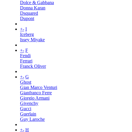
Dolce & Gabbana
Donna Karan
Dsquared
Dupont
+
-
I
Iceberg
Issey Miyake
+
-
F
Fendi
Ferrari
Franck Oliver
+
-
G
Ghost
Gian Marco Venturi
Gianfranco Ferre
Giorgio Armani
Givenchy
Gucci
Guerlain
Guy Laroche
+
-
H