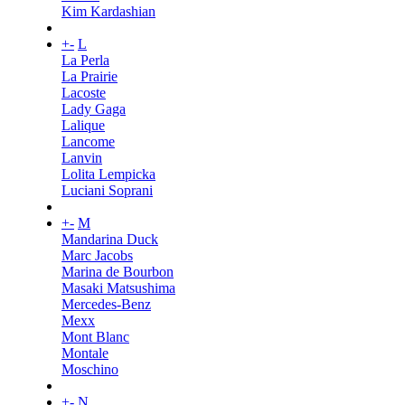
Kim Kardashian
+
-
L
La Perla
La Prairie
Lacoste
Lady Gaga
Lalique
Lancome
Lanvin
Lolita Lempicka
Luciani Soprani
+
-
M
Mandarina Duck
Marc Jacobs
Marina de Bourbon
Masaki Matsushima
Mercedes-Benz
Mexx
Mont Blanc
Montale
Moschino
+
-
N