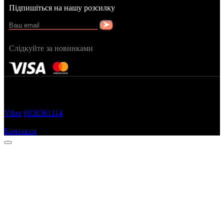
Підпишіться на нашу розсилку
Слідкуйте за новинками
FRAGRANCY © 2015
Cтворено в — OC STUDIO
Viber
0938361114
Замовити дзвінок
Контакти