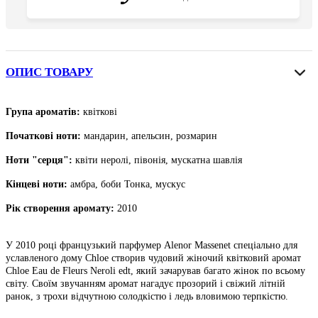
ОПИС ТОВАРУ
Група ароматів:
квіткові
Початкові ноти
:
мандарин, апельсин, розмарин
Ноти "серця":
квіти неролі, півонія, мускатна шавлія
Кінцеві ноти
:
амбра, боби Тонка, мускус
Рік створення аромату:
2010
У 2010 році французький парфумер Alenor Massenet спеціально для
уславленого дому Chloe створив чудовий жіночий квітковий аромат
Chloe Eau de Fleurs Neroli edt, який зачарував багато жінок по всьому
світу. Своїм звучанням аромат нагадує прозорий і свіжий літній
ранок, з трохи відчутною солодкістю і ледь вловимою терпкістю.