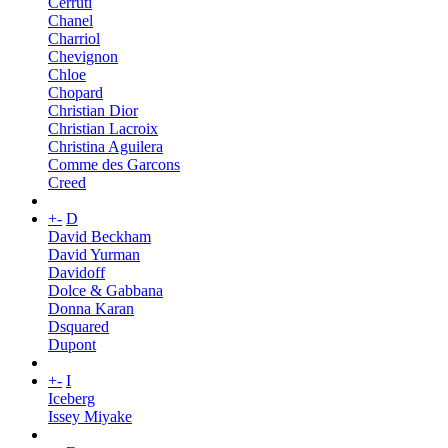
Cerruti
Chanel
Charriol
Chevignon
Chloe
Chopard
Christian Dior
Christian Lacroix
Christina Aguilera
Comme des Garcons
Creed
+
-
D
David Beckham
David Yurman
Davidoff
Dolce & Gabbana
Donna Karan
Dsquared
Dupont
+
-
I
Iceberg
Issey Miyake