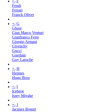
+
-
F
Fendi
Ferrari
Franck Oliver
+
-
G
Ghost
Gian Marco Venturi
Gianfranco Ferre
Giorgio Armani
Givenchy
Gucci
Guerlain
Guy Laroche
+
-
H
Hermes
Hugo Boss
+
-
I
Iceberg
Issey Miyake
+
-
J
Jacques Bogart