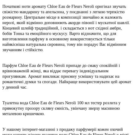
Початкові ноти аромату Chloe Eau de Fleurs Neroli оригінал звучать
свіжістю мандарину та апельсина, у поєднанні з легкою терпкістю
розмарину. Центральне місце в композиції звичайно ж належить
неролі, який відмінно доповнюють акорди півонії і мускатної шавлії.
Кінцевий шлейф традиційний, і складається з нот східної амбри,
бобів Тонка та емоційного мускусу. Варто відзначити, що для
виготовлення парфуму в основному використовується тільки
найякісніша натуральна сировина, тому він порадує Вас відмінним
звучанням і стійкістю.
Парфум Chloe Eau de Fleurs Neroli припаде до смаку спокійній і
врівноваженій жінці, яка віддає перевагу індивідуальним
прогулянкам. Аромат викликає приємну усмішку та надихає на
романтичні думки та спогади. Найкраще використовувати цей аромат
у денний час.
Туалетна вода Chloe Eau de Fleurs Neroli 100 мл тестер розлита у
прямокутну прозору скляну ємність, увінчану зверху масивною
металевою кришечкою.
У нашому інтернет-магазині з продажу парфумерії кожен охочий
може купити жіночу туалетну воду Chloe Eau de Fleurs Neroli у місті