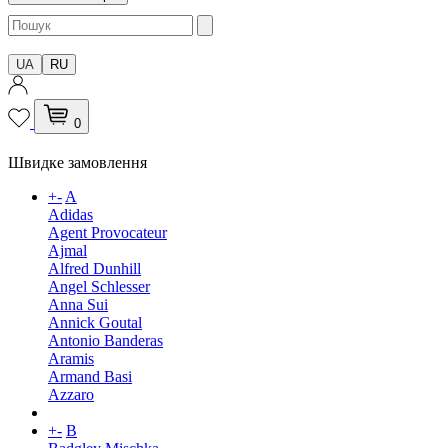
UA
RU
0
Швидке замовлення
+
-
A
Adidas
Agent Provocateur
Ajmal
Alfred Dunhill
Angel Schlesser
Anna Sui
Annick Goutal
Antonio Banderas
Aramis
Armand Basi
Azzaro
+
-
B