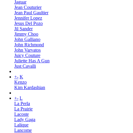
Jaguar
Jean Couturier
Jean Paul Gaultier
Jennifer Lopez
Jesus Del Pozo
Jil Sander
Jimmy Choo
John Galliano
John Richmond
John Varvatos
Juicy Couture
Juliette Has A Gun
Just Cavalli
+
-
K
Kenzo
Kim Kardashian
+
-
L
La Perla
La Prairie
Lacoste
Lady Gaga
Lalique
Lancome