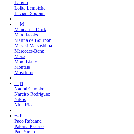
Lanvin
Lolita Lempicka
Luciani Soprani
+
-
M
Mandarina Duck
Marc Jacobs
Marina de Bourbon
Masaki Matsushima
Mercedes-Benz
Mexx
Mont Blanc
Montale
Moschino
+
-
N
Naomi Campbell
Narciso Rodriguez
Nikos
Nina Ricci
+
-
P
Paco Rabanne
Paloma Picasso
Paul Smith