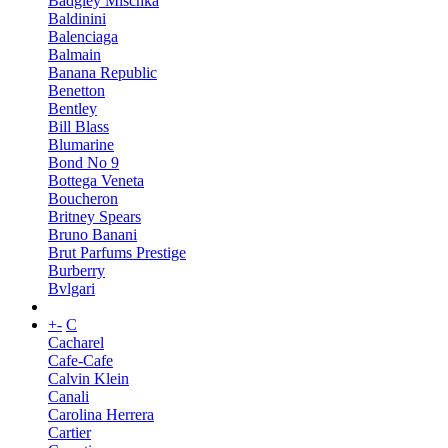
Badgley Mischka
Baldinini
Balenciaga
Balmain
Banana Republic
Benetton
Bentley
Bill Blass
Blumarine
Bond No 9
Bottega Veneta
Boucheron
Britney Spears
Bruno Banani
Brut Parfums Prestige
Burberry
Bvlgari
+
-
C
Cacharel
Cafe-Cafe
Calvin Klein
Canali
Carolina Herrera
Cartier