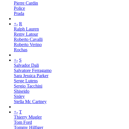
Pierre Cardin
Police
Prada
+
-
R
Ralph Lauren
Remy Latour
Roberto Cavalli
Roberto Verino
Rochas
+
-
S
Salvador Dali
Salvatore Ferragamo
Sara Jessica Parker
Serge Lutens
Sergio Tacchini
Shiseido
Sisley
Stella Mc Cartney
+
-
T
Thierry Mugler
Tom Ford
Tommy Hilfiger