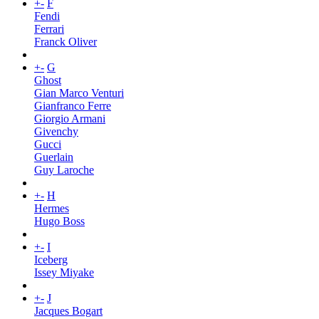
+
-
F
Fendi
Ferrari
Franck Oliver
+
-
G
Ghost
Gian Marco Venturi
Gianfranco Ferre
Giorgio Armani
Givenchy
Gucci
Guerlain
Guy Laroche
+
-
H
Hermes
Hugo Boss
+
-
I
Iceberg
Issey Miyake
+
-
J
Jacques Bogart