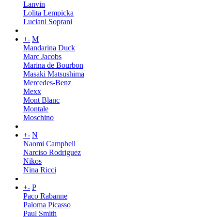
Lanvin
Lolita Lempicka
Luciani Soprani
+
-
M
Mandarina Duck
Marc Jacobs
Marina de Bourbon
Masaki Matsushima
Mercedes-Benz
Mexx
Mont Blanc
Montale
Moschino
+
-
N
Naomi Campbell
Narciso Rodriguez
Nikos
Nina Ricci
+
-
P
Paco Rabanne
Paloma Picasso
Paul Smith