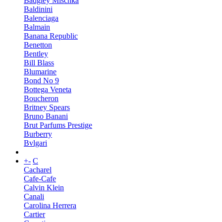
Badgley Mischka
Baldinini
Balenciaga
Balmain
Banana Republic
Benetton
Bentley
Bill Blass
Blumarine
Bond No 9
Bottega Veneta
Boucheron
Britney Spears
Bruno Banani
Brut Parfums Prestige
Burberry
Bvlgari
+
-
C
Cacharel
Cafe-Cafe
Calvin Klein
Canali
Carolina Herrera
Cartier