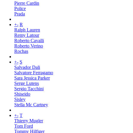
Pierre Cardin
Police
Prada
+
-
R
Ralph Lauren
Remy Latour
Roberto Cavalli
Roberto Verino
Rochas
+
-
S
Salvador Dali
Salvatore Ferragamo
Sara Jessica Parker
Serge Lutens
Sergio Tacchini
Shiseido
Sisley
Stella Mc Cartney
+
-
T
Thierry Mugler
Tom Ford
Tommy Hilfiger