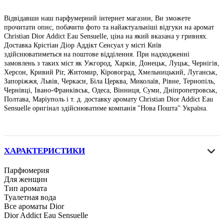
Відвідавши наш парфумерний інтернет магазин, Ви зможете
прочитати опис, побачити фото та найактуальніші відгуки на аромат
Christian Dior Addict Eau Sensuelle, ціна на який вказана у гривнях.
Доставка Крістіан Діор Аддікт Сенсуал у місті Київ
здійснюватиметься на поштове відділення. При надходженні
замовлень з таких міст як Ужгород, Харків, Донецьк, Луцьк, Чернігів,
Херсон, Кривий Ріг, Житомир, Кіровоград, Хмельницький, Луганськ,
Запоріжжя, Львів, Черкаси, Біла Церква, Миколаїв, Рівне, Тернопіль,
Чернівці, Івано-Франківськ, Одеса, Вінниця, Суми, Дніпропетровськ,
Полтава, Маріуполь і т. д. доставку аромату Christian Dior Addict Eau
Sensuelle оригінал здійснюватиме компанія "Нова Пошта" Україна.
ХАРАКТЕРИСТИКИ
Парфюмерия
Для женщин
Тип аромата
Туалетная вода
Все ароматы Dior
Dior Addict Eau Sensuelle