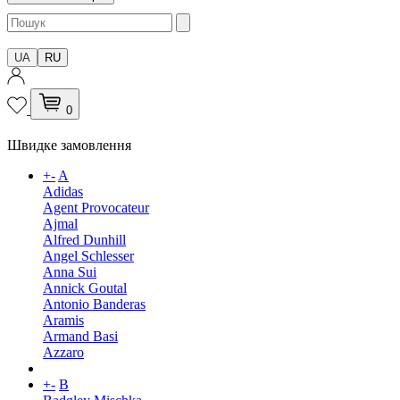
UA
RU
0
Швидке замовлення
+
-
A
Adidas
Agent Provocateur
Ajmal
Alfred Dunhill
Angel Schlesser
Anna Sui
Annick Goutal
Antonio Banderas
Aramis
Armand Basi
Azzaro
+
-
B