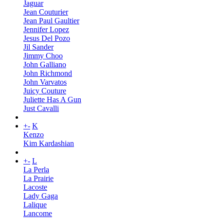
Jaguar
Jean Couturier
Jean Paul Gaultier
Jennifer Lopez
Jesus Del Pozo
Jil Sander
Jimmy Choo
John Galliano
John Richmond
John Varvatos
Juicy Couture
Juliette Has A Gun
Just Cavalli
+
-
K
Kenzo
Kim Kardashian
+
-
L
La Perla
La Prairie
Lacoste
Lady Gaga
Lalique
Lancome