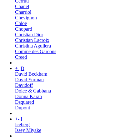
Cerruti
Chanel
Charriol
Chevignon
Chloe
Chopard
Christian Dior
Christian Lacroix
Christina Aguilera
Comme des Garcons
Creed
+
-
D
David Beckham
David Yurman
Davidoff
Dolce & Gabbana
Donna Karan
Dsquared
Dupont
+
-
I
Iceberg
Issey Miyake