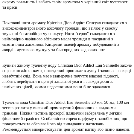
окрему реальність і вабить своїм ароматом у чарівний світ чуттєвості
та краси.
Початкові ноти аромату Крістіан Діор Аддікт Сенсуал складаються з
висококонцентрованого абсолюту троянди, що втілює у своєму
звучанні багатообіцяючу спокусу. Ноти "серця" складаються з
неймовірно чарівного ефірного масла троянди в поєднанні з
екзотичним жасміном. Кінцевий шлейф аромату побудований з
акордів чуттєвого мускусу та благородних кедрових нот.
Купити жіночу туалетну воду Christian Dior Addict Eau Sensuelle захоче
справжня жінка-вамп, погляд якої проникає в душу і залишає на серці
незабутній слід. Вона має незаперечне почуття власної гідності,
любить перебувати в центрі загальної уваги і завжди досягає
намічених цілей, якими недосяжними вони б не здавалися.
Туалетна вода Christian Dior Addict Eau Sensuelle 20 мл, 50 мл, 100 мл
тестер розлита у високий прямокутний флакончик з гладкими
гранями. Нижня частина прозорої пляшечки забарвлена ​​у легкий
фіолетовий градієнт. Особливістю спрею парфуму є запобіжник, що
повертається та оберігає його від випадкових натискань.
Рекомендується використовувати цей аромат влітку або пізно навесні.