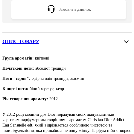
Замовити дзвінок
ОПИС ТОВАРУ
Група ароматів:
квіткові
Початкові ноти
:
абсолют троянди
Ноти "серця":
ефірна олія троянди, жасмин
Кінцеві ноти
:
білий мускус, кедр
Рік створення аромату:
2012
У 2012 році модний дім Dior порадував своїх шанувальників
черговим парфумерним творінням - ароматом Christian Dior Addict
Eau Sensuelle edt, який відрізняється особливою чистотою та
індивідуальністю, яка привабила не одну жінку. Парфум ніби створює