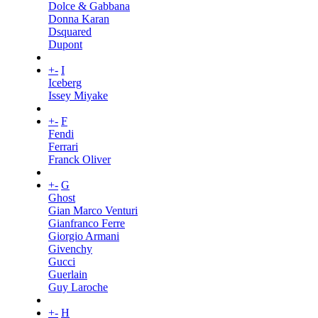
Dolce & Gabbana
Donna Karan
Dsquared
Dupont
+
-
I
Iceberg
Issey Miyake
+
-
F
Fendi
Ferrari
Franck Oliver
+
-
G
Ghost
Gian Marco Venturi
Gianfranco Ferre
Giorgio Armani
Givenchy
Gucci
Guerlain
Guy Laroche
+
-
H