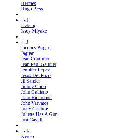
Hermes
Hugo Boss
+
-
I
Iceberg
Issey Miyake
+
-
J
Jacques Bogart
Jaguar
Jean Couturier
Jean Paul Gaultier
Jennifer Lopez
Jesus Del Pozo
Jil Sander
Jimmy Choo
John Galliano
John Richmond
John Varvatos
Juicy Couture
Juliette Has A Gun
Just Cavalli
+
-
K
Kenzo