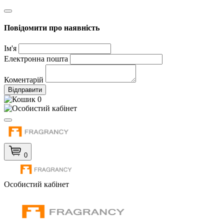
Повідомити про наявність
Ім'я
Електронна пошта
Коментарій
Відправити
0
0
Особистий кабінет