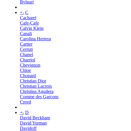
Bvlgari
+
-
C
Cacharel
Cafe-Cafe
Calvin Klein
Canali
Carolina Herrera
Cartier
Cerruti
Chanel
Charriol
Chevignon
Chloe
Chopard
Christian Dior
Christian Lacroix
Christina Aguilera
Comme des Garcons
Creed
+
-
D
David Beckham
David Yurman
Davidoff