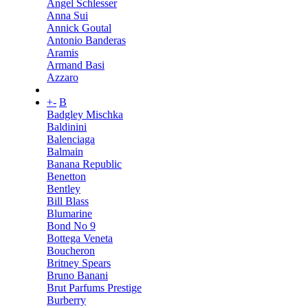
Angel Schlesser
Anna Sui
Annick Goutal
Antonio Banderas
Aramis
Armand Basi
Azzaro
+
-
B
Badgley Mischka
Baldinini
Balenciaga
Balmain
Banana Republic
Benetton
Bentley
Bill Blass
Blumarine
Bond No 9
Bottega Veneta
Boucheron
Britney Spears
Bruno Banani
Brut Parfums Prestige
Burberry