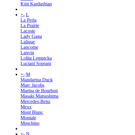
Kim Kardashian
+
-
L
La Perla
La Prairie
Lacoste
Lady Gaga
Lalique
Lancome
Lanvin
Lolita Lempicka
Luciani Soprani
+
-
M
Mandarina Duck
Marc Jacobs
Marina de Bourbon
Masaki Matsushima
Mercedes-Benz
Mexx
Mont Blanc
Montale
Moschino
+
-
N