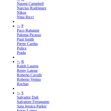
Naomi Campbell
Narciso Rodriguez
Nikos
Nina Ricci
+
-
P
Paco Rabanne
Paloma Picasso
Paul Smith
Pierre Cardin
Police
Prada
+
-
R
Ralph Lauren
Remy Latour
Roberto Cavalli
Roberto Verino
Rochas
+
-
S
Salvador Dali
Salvatore Ferragamo
Sara Jessica Parker
Serge Lutens