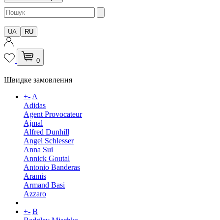
UA
RU
0
Швидке замовлення
+
-
A
Adidas
Agent Provocateur
Ajmal
Alfred Dunhill
Angel Schlesser
Anna Sui
Annick Goutal
Antonio Banderas
Aramis
Armand Basi
Azzaro
+
-
B