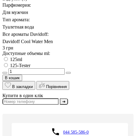
Парфюмерия:
Для мужчин
Тип аромата:
Туалетная вода
Все ароматы Davidoff:
Davidoff Cool Water Men
3 грн
Доступные объемы ml:
125ml
125-Tester
В кошик
В закладки
Порівняння
Купити в один клік
➔
044 585-586-0