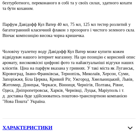
безтурботного, переконаного в собі та у своїх силах, здатного кохати
та бути коханим.
Парфум Давідофф Кул Ватер 40 мл, 75 мл, 125 мл тестер розлитий у
багатогранний класичний флакон з прозорого і чистого зеленого скла.
Вінчає композицію висока чорна кришечка.
Чоловічу туалетну воду Давідофф Кул Ватер може купити кожен
відвідувач нашого інтернет магазину. На цю позицію є корисний опис
аромату, високоякісні цифрові фото та найактуальніші відгуки наших
клієнтів. Ціна на парфум вказана у гривнях. У такі міста як Луганськ,
Кіровоград, Івано-Франківськ, Тернопіль, Миколаїв, Херсон, Суми,
Запоріжжя, Біла Церква, Кривий Ріг, Ужгород, Хмельницький, Львів,
Житомир, Донецьк, Черкаси, Вінниця, Чернігів, Полтава, Рівне,
Одеса, Дніпропетровськ, Харків, Чернівці, Луцьк, Маріуполь і т.
д. доставка буде здійснюватись поштово-транспортною компанією
"Нова Пошта" Україна.
ХАРАКТЕРИСТИКИ