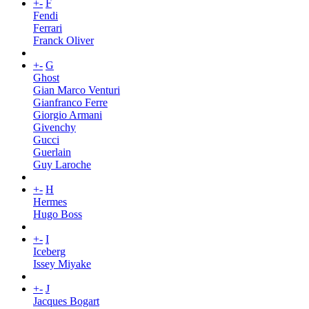
+
-
F
Fendi
Ferrari
Franck Oliver
+
-
G
Ghost
Gian Marco Venturi
Gianfranco Ferre
Giorgio Armani
Givenchy
Gucci
Guerlain
Guy Laroche
+
-
H
Hermes
Hugo Boss
+
-
I
Iceberg
Issey Miyake
+
-
J
Jacques Bogart