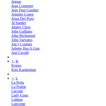
Jaguar
Jean Couturier
Jean Paul Gaultier
Jennifer Lopez
Jesus Del Pozo
Jil Sander
Jimmy Choo
John Galliano
John Richmond
John Varvatos
Juicy Couture
Juliette Has A Gun
Just Cavalli
+
-
K
Kenzo
Kim Kardashian
+
-
L
La Perla
La Prairie
Lacoste
Lady Gaga
Lalique
Lancome