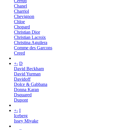
Cerruti
Chanel
Charriol
Chevignon
Chloe
Chopard
Christian Dior
Christian Lacroix
Christina Aguilera
Comme des Garcons
Creed
+
-
D
David Beckham
David Yurman
Davidoff
Dolce & Gabbana
Donna Karan
Dsquared
Dupont
+
-
I
Iceberg
Issey Miyake