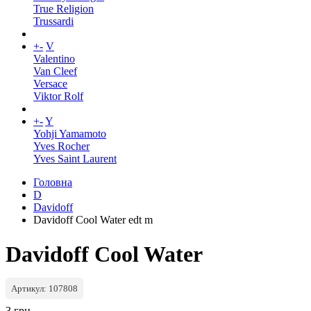
True Religion
Trussardi
+
-
V
Valentino
Van Cleef
Versace
Viktor Rolf
+
-
Y
Yohji Yamamoto
Yves Rocher
Yves Saint Laurent
Головна
D
Davidoff
Davidoff Cool Water edt m
Davidoff Cool Water
Артикул: 107808
3 грн