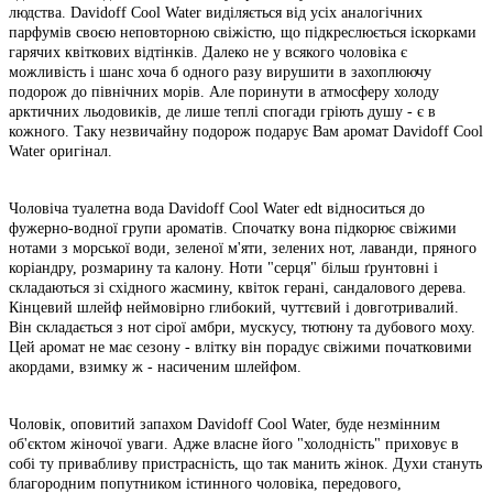
людства. Davidoff Cool Water виділяється від усіх аналогічних
парфумів своєю неповторною свіжістю, що підкреслюється іскорками
гарячих квіткових відтінків. Далеко не у всякого чоловіка є
можливість і шанс хоча б одного разу вирушити в захоплюючу
подорож до північних морів. Але поринути в атмосферу холоду
арктичних льодовиків, де лише теплі спогади гріють душу - є в
кожного. Таку незвичайну подорож подарує Вам аромат Davidoff Cool
Water оригінал.
Чоловіча туалетна вода Davidoff Cool Water edt відноситься до
фужерно-водної групи ароматів. Спочатку вона підкорює свіжими
нотами з морської води, зеленої м'яти, зелених нот, лаванди, пряного
коріандру, розмарину та калону. Ноти "серця" більш ґрунтовні і
складаються зі східного жасмину, квіток герані, сандалового дерева.
Кінцевий шлейф неймовірно глибокий, чуттєвий і довготривалий.
Він складається з нот сірої амбри, мускусу, тютюну та дубового моху.
Цей аромат не має сезону - влітку він порадує свіжими початковими
акордами, взимку ж - насиченим шлейфом.
Чоловік, оповитий запахом Davidoff Cool Water, буде незмінним
об'єктом жіночої уваги. Адже власне його "холодність" приховує в
собі ту привабливу пристрасність, що так манить жінок. Духи стануть
благородним попутником істинного чоловіка, передового,