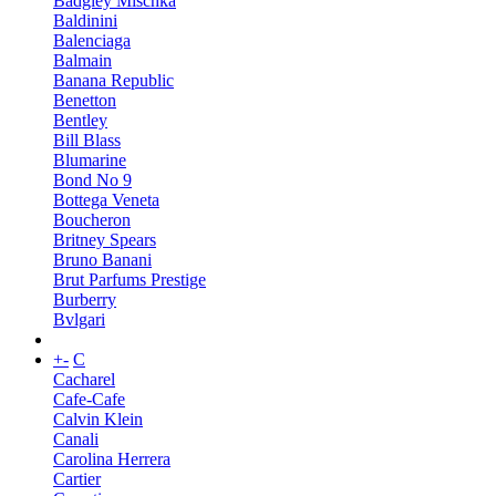
Badgley Mischka
Baldinini
Balenciaga
Balmain
Banana Republic
Benetton
Bentley
Bill Blass
Blumarine
Bond No 9
Bottega Veneta
Boucheron
Britney Spears
Bruno Banani
Brut Parfums Prestige
Burberry
Bvlgari
+
-
C
Cacharel
Cafe-Cafe
Calvin Klein
Canali
Carolina Herrera
Cartier