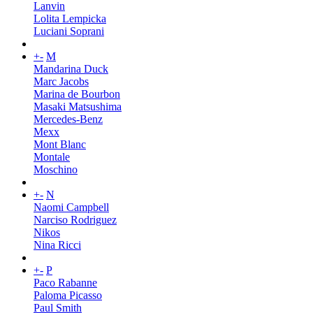
Lanvin
Lolita Lempicka
Luciani Soprani
+
-
M
Mandarina Duck
Marc Jacobs
Marina de Bourbon
Masaki Matsushima
Mercedes-Benz
Mexx
Mont Blanc
Montale
Moschino
+
-
N
Naomi Campbell
Narciso Rodriguez
Nikos
Nina Ricci
+
-
P
Paco Rabanne
Paloma Picasso
Paul Smith