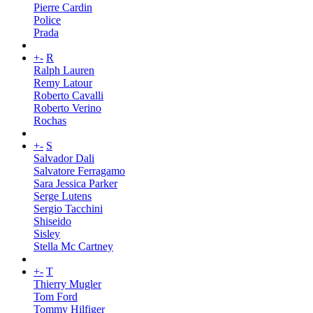
Pierre Cardin
Police
Prada
+
-
R
Ralph Lauren
Remy Latour
Roberto Cavalli
Roberto Verino
Rochas
+
-
S
Salvador Dali
Salvatore Ferragamo
Sara Jessica Parker
Serge Lutens
Sergio Tacchini
Shiseido
Sisley
Stella Mc Cartney
+
-
T
Thierry Mugler
Tom Ford
Tommy Hilfiger