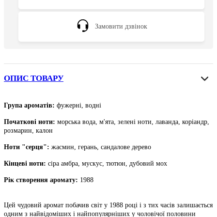
Замовити дзвінок
ОПИС ТОВАРУ
Група ароматів:
фужерні, водні
Початкові ноти
:
морська вода, м'ята, зелені ноти, лаванда, коріандр,
розмарин, калон
Ноти "серця":
жасмин, герань, сандалове дерево
Кінцеві ноти
:
сіра амбра, мускус, тютюн, дубовий мох
Рік створення аромату:
1988
Цей чудовий аромат побачив світ у 1988 році і з тих часів залишається
одним з найвідоміших і найпопулярніших у чоловічої половини