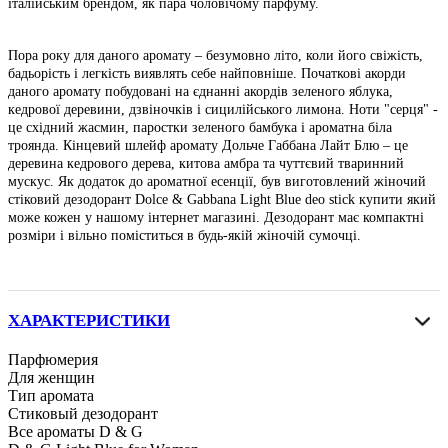
італійським брендом, як пара чоловічому парфуму.
Пора року для даного аромату – безумовно літо, коли його свіжість,
бадьорість і легкість виявлять себе найповніше. Початкові акорди
даного аромату побудовані на єднанні акордів зеленого яблука,
кедрової деревини, дзвіночків і сицилійського лимона. Ноти "серця" -
це східний жасмин, паростки зеленого бамбука і ароматна біла
троянда. Кінцевий шлейф аромату Дольче Габбана Лайт Блю – це
деревина кедрового дерева, китова амбра та чуттєвий тваринний
мускус. Як додаток до ароматної есенції, був виготовлений жіночий
стіковий дезодорант Dolce & Gabbana Light Blue deo stick купити який
може кожен у нашому інтернет магазині. Дезодорант має компактні
розміри і вільно поміститься в будь-якій жіночій сумочці.
ХАРАКТЕРИСТИКИ
Парфюмерия
Для женщин
Тип аромата
Стиковый дезодорант
Все ароматы D & G