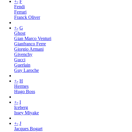
+
-
F
Fendi
Ferrari
Franck Oliver
+
-
G
Ghost
Gian Marco Venturi
Gianfranco Ferre
Giorgio Armani
Givenchy
Gucci
Guerlain
Guy Laroche
+
-
H
Hermes
Hugo Boss
+
-
I
Iceberg
Issey Miyake
+
-
J
Jacques Bogart