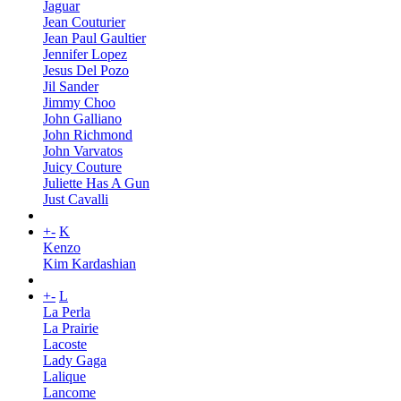
Jaguar
Jean Couturier
Jean Paul Gaultier
Jennifer Lopez
Jesus Del Pozo
Jil Sander
Jimmy Choo
John Galliano
John Richmond
John Varvatos
Juicy Couture
Juliette Has A Gun
Just Cavalli
+
-
K
Kenzo
Kim Kardashian
+
-
L
La Perla
La Prairie
Lacoste
Lady Gaga
Lalique
Lancome