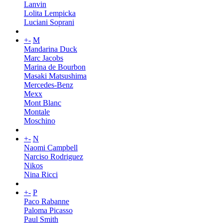
Lanvin
Lolita Lempicka
Luciani Soprani
+
-
M
Mandarina Duck
Marc Jacobs
Marina de Bourbon
Masaki Matsushima
Mercedes-Benz
Mexx
Mont Blanc
Montale
Moschino
+
-
N
Naomi Campbell
Narciso Rodriguez
Nikos
Nina Ricci
+
-
P
Paco Rabanne
Paloma Picasso
Paul Smith