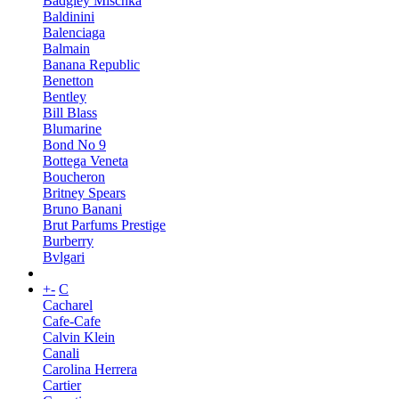
Badgley Mischka
Baldinini
Balenciaga
Balmain
Banana Republic
Benetton
Bentley
Bill Blass
Blumarine
Bond No 9
Bottega Veneta
Boucheron
Britney Spears
Bruno Banani
Brut Parfums Prestige
Burberry
Bvlgari
+
-
C
Cacharel
Cafe-Cafe
Calvin Klein
Canali
Carolina Herrera
Cartier