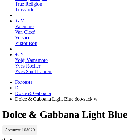
True Religion
Trussardi
+
-
V
Valentino
Van Cleef
Versace
Viktor Rolf
+
-
Y
Yohji Yamamoto
Yves Rocher
Yves Saint Laurent
Головна
D
Dolce & Gabbana
Dolce & Gabbana Light Blue deo-stick w
Dolce & Gabbana Light Blue
Артикул: 108029
0 грн