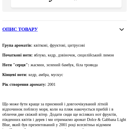
ОПИС ТОВАРУ
Група ароматів:
квіткові, фруктові, цитрусові
Початкові ноти
:
яблуко, кедр, дзвіночок,
сицилійський
лимон
Ноти "серця":
жасмин, зелений бамбук, біла троянда
Кінцеві ноти
:
кедр, амбра, мускус
Рік створення аромату:
2001
Що може бути краще за приємний і довгоочікуваний літній
відпочинок поблизу моря, коли на пляж накочується прибій і в
обличчя дме свіжий вітер. Додати сюди ще всіляких нот фруктів,
південних квітів і дерев і ми отримаємо аромат Dolce & Gabbana Light
Blue, який був презентований у 2001 році всесвітньо відомим