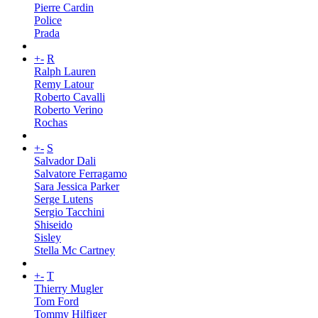
Pierre Cardin
Police
Prada
+
-
R
Ralph Lauren
Remy Latour
Roberto Cavalli
Roberto Verino
Rochas
+
-
S
Salvador Dali
Salvatore Ferragamo
Sara Jessica Parker
Serge Lutens
Sergio Tacchini
Shiseido
Sisley
Stella Mc Cartney
+
-
T
Thierry Mugler
Tom Ford
Tommy Hilfiger