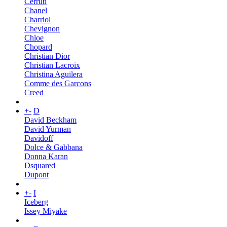
Cerruti
Chanel
Charriol
Chevignon
Chloe
Chopard
Christian Dior
Christian Lacroix
Christina Aguilera
Comme des Garcons
Creed
+
-
D
David Beckham
David Yurman
Davidoff
Dolce & Gabbana
Donna Karan
Dsquared
Dupont
+
-
I
Iceberg
Issey Miyake