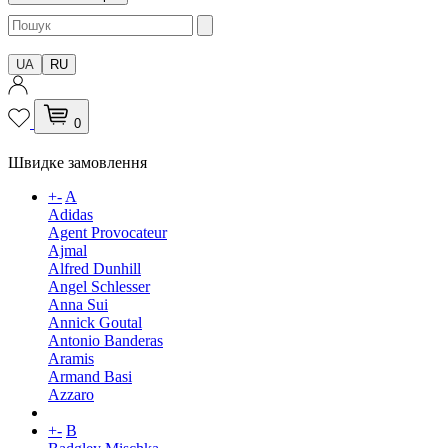
UA
RU
0
Швидке замовлення
+
-
A
Adidas
Agent Provocateur
Ajmal
Alfred Dunhill
Angel Schlesser
Anna Sui
Annick Goutal
Antonio Banderas
Aramis
Armand Basi
Azzaro
+
-
B