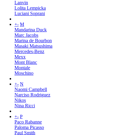
Lanvin
Lolita Lempicka
Luciani Soprani
+
-
M
Mandarina Duck
Marc Jacobs
Marina de Bourbon
Masaki Matsushima
Mercedes-Benz
Mexx
Mont Blanc
Montale
Moschino
+
-
N
Naomi Campbell
Narciso Rodriguez
Nikos
Nina Ricci
+
-
P
Paco Rabanne
Paloma Picasso
Paul Smith