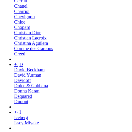
Cerruti
Chanel
Charriol
Chevignon
Chloe
Chopard
Christian Dior
Christian Lacroix
Christina Aguilera
Comme des Garcons
Creed
+
-
D
David Beckham
David Yurman
Davidoff
Dolce & Gabbana
Donna Karan
Dsquared
Dupont
+
-
I
Iceberg
Issey Miyake