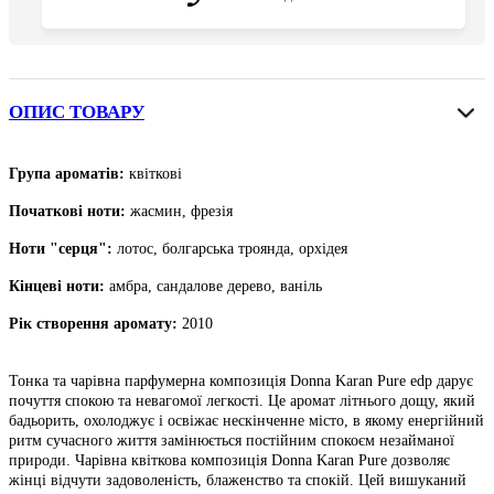
ОПИС ТОВАРУ
Група ароматів:
квіткові
Початкові ноти
:
жасмин, фрезія
Ноти "серця":
лотос, болгарська троянда, орхідея
Кінцеві ноти
:
амбра, сандалове дерево, ваніль
Рік створення аромату:
2010
Тонка та чарівна парфумерна композиція Donna Karan Pure edp дарує
почуття спокою та невагомої легкості. Це аромат літнього дощу, який
бадьорить, охолоджує і освіжає нескінченне місто, в якому енергійний
ритм сучасного життя замінюється постійним спокоєм незайманої
природи. Чарівна квіткова композиція Donna Karan Pure дозволяє
жінці відчути задоволеність, блаженство та спокій. Цей вишуканий