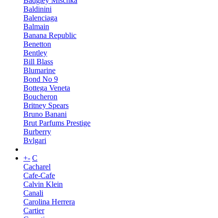
Badgley Mischka
Baldinini
Balenciaga
Balmain
Banana Republic
Benetton
Bentley
Bill Blass
Blumarine
Bond No 9
Bottega Veneta
Boucheron
Britney Spears
Bruno Banani
Brut Parfums Prestige
Burberry
Bvlgari
+
-
C
Cacharel
Cafe-Cafe
Calvin Klein
Canali
Carolina Herrera
Cartier