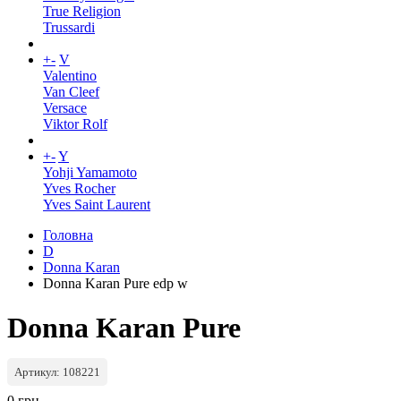
True Religion
Trussardi
+
-
V
Valentino
Van Cleef
Versace
Viktor Rolf
+
-
Y
Yohji Yamamoto
Yves Rocher
Yves Saint Laurent
Головна
D
Donna Karan
Donna Karan Pure edp w
Donna Karan Pure
Артикул: 108221
0 грн