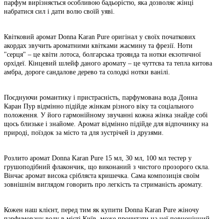
парфум вирізняється особливою бадьорістю, яка дозволяє жінці
набратися сил і дати волю своїй уяві.
Квітковий аромат Donna Karan Pure оригінал у своїх початкових
акордах звучить ароматними квітками жасмину та фрезії. Ноти
"серця" – це квіти лотоса, болгарська троянда та нотки екзотичної
орхідеї. Кінцевий шлейф даного аромату – це чуттєва та тепла китова
амбра, дороге сандалове дерево та солодкі нотки ванілі.
Поєднуючи романтику і пристрасність, парфумована вода Донна
Каран Пур відмінно підійде жінкам різного віку та соціального
положення. У його гармонійному звучанні кожна жінка знайде собі
щось близьке і знайоме. Аромат відмінно підійде для відпочинку на
природі, поїздок за місто та для зустрічей із друзями.
Розлито аромат Donna Karan Pure 15 мл, 30 мл, 100 мл тестер у
грушоподібний флакончик, що виконаний з чистого прозорого скла.
Вінчає аромат висока срібляста кришечка. Сама композиція своїм
зовнішнім виглядом говорить про легкість та стриманість аромату.
Кожен наш клієнт, перед тим як купити Donna Karan Pure жіночу
парфумовану воду в місті Київ, може прочитати на неї повноцінний