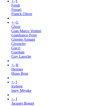
+
-
F
Fendi
Ferrari
Franck Oliver
+
-
G
Ghost
Gian Marco Venturi
Gianfranco Ferre
Giorgio Armani
Givenchy
Gucci
Guerlain
Guy Laroche
+
-
H
Hermes
Hugo Boss
+
-
I
Iceberg
Issey Miyake
+
-
J
Jacques Bogart