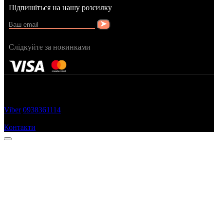
Підпишіться на нашу розсилку
Слідкуйте за новинками
FRAGRANCY © 2015
Cтворено в — OC STUDIO
Viber
0938361114
Замовити дзвінок
Контакти