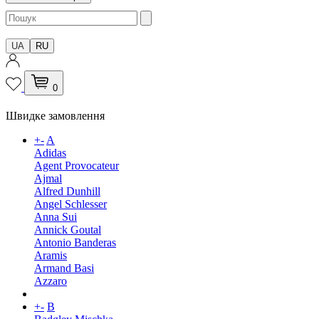
UA
RU
0
Швидке замовлення
+
-
A
Adidas
Agent Provocateur
Ajmal
Alfred Dunhill
Angel Schlesser
Anna Sui
Annick Goutal
Antonio Banderas
Aramis
Armand Basi
Azzaro
+
-
B