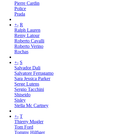
Pierre Cardin
Police
Prada
+
-
R
Ralph Lauren
Remy Latour
Roberto Cavalli
Roberto Verino
Rochas
+
-
S
Salvador Dali
Salvatore Ferragamo
Sara Jessica Parker
Serge Lutens
Sergio Tacchini
Shiseido
Sisley
Stella Mc Cartney
+
-
T
Thierry Mugler
Tom Ford
Tommy Hilfiger