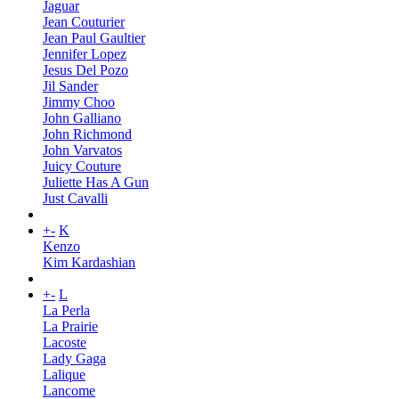
Jaguar
Jean Couturier
Jean Paul Gaultier
Jennifer Lopez
Jesus Del Pozo
Jil Sander
Jimmy Choo
John Galliano
John Richmond
John Varvatos
Juicy Couture
Juliette Has A Gun
Just Cavalli
+
-
K
Kenzo
Kim Kardashian
+
-
L
La Perla
La Prairie
Lacoste
Lady Gaga
Lalique
Lancome