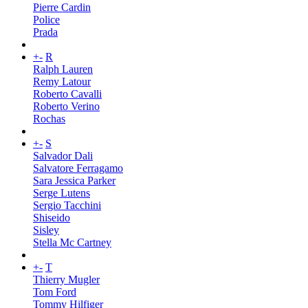
Pierre Cardin
Police
Prada
+
-
R
Ralph Lauren
Remy Latour
Roberto Cavalli
Roberto Verino
Rochas
+
-
S
Salvador Dali
Salvatore Ferragamo
Sara Jessica Parker
Serge Lutens
Sergio Tacchini
Shiseido
Sisley
Stella Mc Cartney
+
-
T
Thierry Mugler
Tom Ford
Tommy Hilfiger