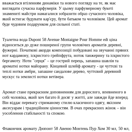
вважається втіленням динаміки та нового погляду на те, як має
виглядати сучасна парфумерія. У цьому парфумерному букеті
знамениті майстри намагалися зобразити образ сучасного чоловіка,
який встигає будувати кар'єру, бути батьком та чоловіком. Цей аромат
буде чудовим подарунком для сильної статі.
Туалетна вода Dupont 58 Avenue Montaigne Pour Homme edt ціна
відноситься до дуже поширеної групи чоловічих ароматів деревні,
фужерні. Початкові акорди композиції побудовані на звучанні пряних
нот кардамону, іскристого грейпфрута, ноток танжерину та іскристого
бергамоту. Ноти "серця" – це гострий перець, запашна шавлія та
ароматні нотки майорану. Кінцевий шлейф аромату - це чуттєві та
теплі нотки амбри, запашне сандалове дерево, чуттєвий деревний
мускус та землисті нотки ветівера.
Аромат стане прекрасним доповненням для дорослого, впевненого в
собі чоловіка, який хоч багато й досяг у житті, але завжди йде вперед.
Він віддає перевагу стриманому стилю класичного одягу, якісним
аксесуарам і традиційним цінностям. В очах прекрасних жінок – він
уособлення стабільності та спокою.
Флакончик аромату Дюпонт 58 Авеню Монтень Пур Хом 30 мл, 50 мл,