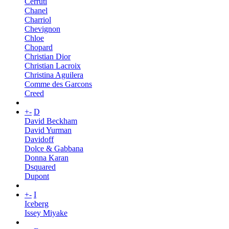
Cerruti
Chanel
Charriol
Chevignon
Chloe
Chopard
Christian Dior
Christian Lacroix
Christina Aguilera
Comme des Garcons
Creed
+
-
D
David Beckham
David Yurman
Davidoff
Dolce & Gabbana
Donna Karan
Dsquared
Dupont
+
-
I
Iceberg
Issey Miyake