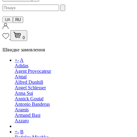
UA
RU
0
Швидке замовлення
+
-
A
Adidas
Agent Provocateur
Ajmal
Alfred Dunhill
Angel Schlesser
Anna Sui
Annick Goutal
Antonio Banderas
Aramis
Armand Basi
Azzaro
+
-
B