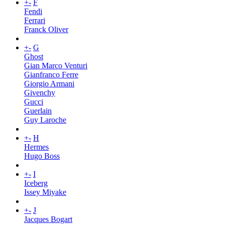
+
-
F
Fendi
Ferrari
Franck Oliver
+
-
G
Ghost
Gian Marco Venturi
Gianfranco Ferre
Giorgio Armani
Givenchy
Gucci
Guerlain
Guy Laroche
+
-
H
Hermes
Hugo Boss
+
-
I
Iceberg
Issey Miyake
+
-
J
Jacques Bogart