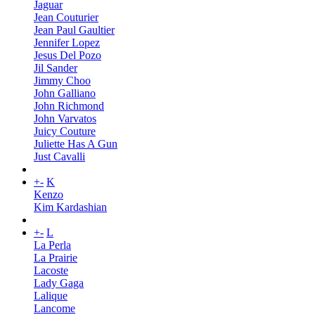
Jaguar
Jean Couturier
Jean Paul Gaultier
Jennifer Lopez
Jesus Del Pozo
Jil Sander
Jimmy Choo
John Galliano
John Richmond
John Varvatos
Juicy Couture
Juliette Has A Gun
Just Cavalli
+
-
K
Kenzo
Kim Kardashian
+
-
L
La Perla
La Prairie
Lacoste
Lady Gaga
Lalique
Lancome