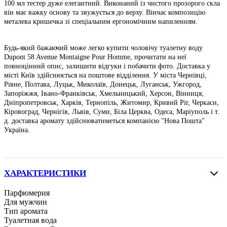
100 мл тестер дуже елегантний. Виконаний із чистого прозорого скла
він має важку основу та звужується до верху. Вінчає композицію
металева кришечка зі спеціальним ергономічним напиленням.
Будь-який бажаючий може легко купити чоловічу туалетну воду
Dupont 58 Avenue Montaigne Pour Homme, прочитати на неї
повноцінний опис, залишити відгуки і побачити фото. Доставка у
місті Київ здійснюється на поштове відділення. У міста Чернівці,
Рівне, Полтава, Луцьк, Миколаїв, Донецьк, Луганськ, Ужгород,
Запоріжжя, Івано-Франківськ, Хмельницький, Херсон, Вінниця,
Дніпропетровськ, Харків, Тернопіль, Житомир, Кривий Ріг, Черкаси,
Кіровоград, Чернігів, Львів, Суми, Біла Церква, Одеса, Маріуполь і т.
д. доставка аромату здійснюватиметься компанією "Нова Пошта"
Україна.
ХАРАКТЕРИСТИКИ
Парфюмерия
Для мужчин
Тип аромата
Туалетная вода