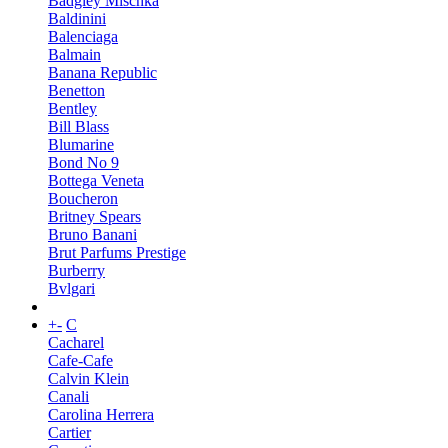
Badgley Mischka
Baldinini
Balenciaga
Balmain
Banana Republic
Benetton
Bentley
Bill Blass
Blumarine
Bond No 9
Bottega Veneta
Boucheron
Britney Spears
Bruno Banani
Brut Parfums Prestige
Burberry
Bvlgari
+
-
C
Cacharel
Cafe-Cafe
Calvin Klein
Canali
Carolina Herrera
Cartier