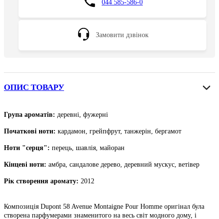
044 585-586-0
Замовити дзвінок
ОПИС ТОВАРУ
Група ароматів:
деревні, фужерні
Початкові ноти
:
кардамон, грейпфрут, танжерін, бергамот
Ноти "серця":
перець, шавлія, майоран
Кінцеві ноти
:
амбра, сандалове дерево, деревний мускус, ветівер
Рік створення аромату:
2012
Композиція Dupont 58 Avenue Montaigne Pour Homme оригінал була
створена парфумерами знаменитого на весь світ модного дому, і