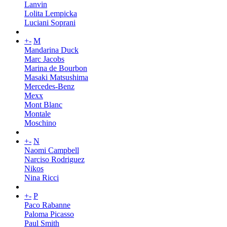
Lanvin
Lolita Lempicka
Luciani Soprani
+
-
M
Mandarina Duck
Marc Jacobs
Marina de Bourbon
Masaki Matsushima
Mercedes-Benz
Mexx
Mont Blanc
Montale
Moschino
+
-
N
Naomi Campbell
Narciso Rodriguez
Nikos
Nina Ricci
+
-
P
Paco Rabanne
Paloma Picasso
Paul Smith