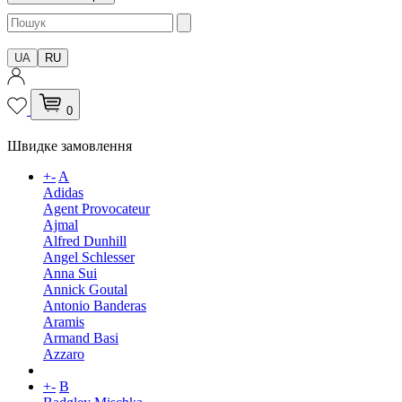
UA
RU
0
Швидке замовлення
+
-
A
Adidas
Agent Provocateur
Ajmal
Alfred Dunhill
Angel Schlesser
Anna Sui
Annick Goutal
Antonio Banderas
Aramis
Armand Basi
Azzaro
+
-
B