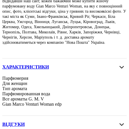
Відвідавши наш сайт, кожен бажаючий може купити жіночу
парфумовану воду Gian Marco Venturi Woman, на яку є повноцінний
опис, фото, клієнтські відгуки, ціна у гривнях та високоякісні фото. У
такі міста як Суми, Івано-Франківськ, Кривий Ріг, Черкаси, Біла
Церква, Ужгород, Вінниця, Луганськ, Луцьк, Кіровоград, Львів,
Житомир, Одеса, Хмельницький, Дніпропетровськ, Донецьк,
Тернопіль, Полтава, Миколаїв, Рівне, Харків, Запоріжжя, Чернівці,
Чернігів, Херсон, Маріуполь і т. д. доставка аромату
здійснюватиметься через компанію "Нова Пошта" Україна.
ХАРАКТЕРИСТИКИ
Парфюмерия
Для женщин
Тип аромата
Парфюмированная вода
Все ароматы G. M. V
Gian Marco Venturi Woman edp
ВІДГУКИ