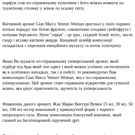
парфум став по-справжньому культовим і його можна виявити на
туалетному столику у жінок по всьому світу.
Квітковий аромат Gian Marco Venturi Woman оригінал у своїх перших
нотках порадує нас білою фрезією, соковитими плодами грейпфрута і
нотками бергамота. Ноти "серця" - це ірис, східний білий лотос, листя
глоду і всілякі квіткові акорди. Кінцевий шлейф композиції
складається з переливів емоційного мускусу та ноток геліотропу.
Якщо Ви шукаєте по-справжньому універсальний аромат, який
підійде під будь-який тип одягу і який можна успішно застосовувати
як в особливих випадках, так і в побуті, то рекомендуємо Вам
композицію Gian Marco Venturi Woman, яка є по-справжньому
універсальною. Цей аромат стане справжнім відкриттям для сучасної
жінки, яка цінує практичність, зручність та універсальність.
Флакончик даного аромату Жан Марко Вентурі Вумен 15 мл, 30 мл, 50
мл, 100 мл тестер виконаний у прямокутній формі з чорного
непрозорого скла. Вінчає композицію блискучий ковпачок, який
схожий на багатошаровий скручений дріт.