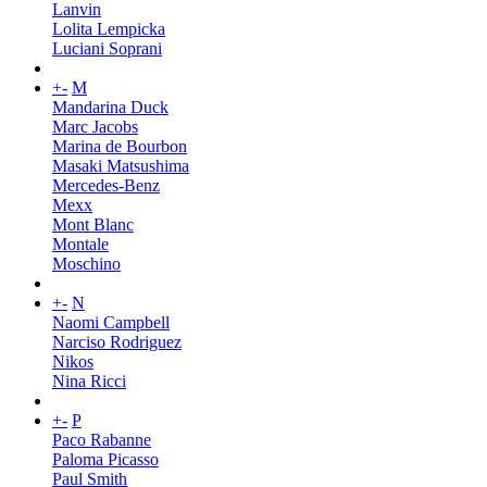
Lanvin
Lolita Lempicka
Luciani Soprani
+
-
M
Mandarina Duck
Marc Jacobs
Marina de Bourbon
Masaki Matsushima
Mercedes-Benz
Mexx
Mont Blanc
Montale
Moschino
+
-
N
Naomi Campbell
Narciso Rodriguez
Nikos
Nina Ricci
+
-
P
Paco Rabanne
Paloma Picasso
Paul Smith