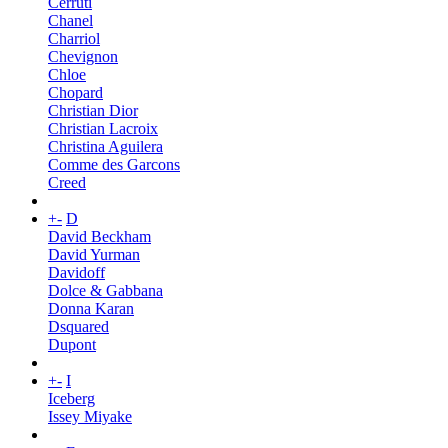
Cerruti
Chanel
Charriol
Chevignon
Chloe
Chopard
Christian Dior
Christian Lacroix
Christina Aguilera
Comme des Garcons
Creed
+
-
D
David Beckham
David Yurman
Davidoff
Dolce & Gabbana
Donna Karan
Dsquared
Dupont
+
-
I
Iceberg
Issey Miyake