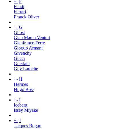
+
-
F
Fendi
Ferrari
Franck Oliver
+
-
G
Ghost
Gian Marco Venturi
Gianfranco Ferre
Giorgio Armani
Givenchy
Gucci
Guerlain
Guy Laroche
+
-
H
Hermes
Hugo Boss
+
-
I
Iceberg
Issey Miyake
+
-
J
Jacques Bogart