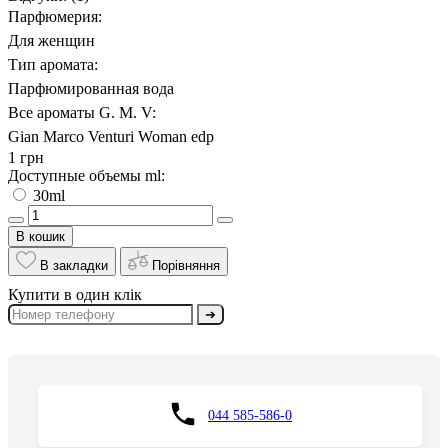
Парфюмерия:
Для женщин
Тип аромата:
Парфюмированная вода
Все ароматы G. M. V:
Gian Marco Venturi Woman edp
1 грн
Доступные объемы ml:
30ml
В кошик
В закладки
Порівняння
Купити в один клік
➔
044 585-586-0