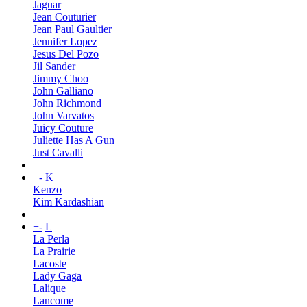
Jaguar
Jean Couturier
Jean Paul Gaultier
Jennifer Lopez
Jesus Del Pozo
Jil Sander
Jimmy Choo
John Galliano
John Richmond
John Varvatos
Juicy Couture
Juliette Has A Gun
Just Cavalli
+
-
K
Kenzo
Kim Kardashian
+
-
L
La Perla
La Prairie
Lacoste
Lady Gaga
Lalique
Lancome