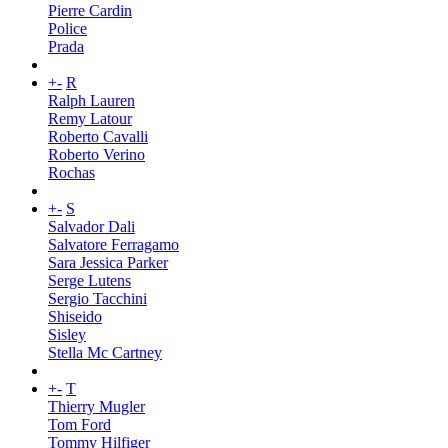
Pierre Cardin
Police
Prada
+
-
R
Ralph Lauren
Remy Latour
Roberto Cavalli
Roberto Verino
Rochas
+
-
S
Salvador Dali
Salvatore Ferragamo
Sara Jessica Parker
Serge Lutens
Sergio Tacchini
Shiseido
Sisley
Stella Mc Cartney
+
-
T
Thierry Mugler
Tom Ford
Tommy Hilfiger