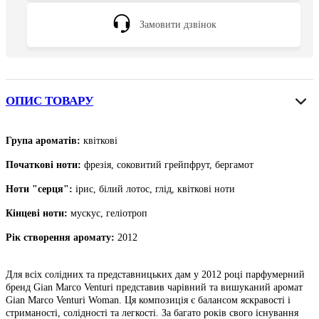
Замовити дзвінок
ОПИС ТОВАРУ
Група ароматів:
квіткові
Початкові ноти
:
фрезія, соковитий грейпфрут, бергамот
Ноти "серця":
ірис, білий лотос, глід, квіткові ноти
Кінцеві ноти
:
мускус, геліотроп
Рік створення аромату:
2012
Для всіх солідних та представницьких дам у 2012 році парфумерний
бренд Gian Marco Venturi представив чарівний та вишуканий аромат
Gian Marco Venturi Woman. Ця композиція є балансом яскравості і
стриманості, солідності та легкості. За багато років свого існування