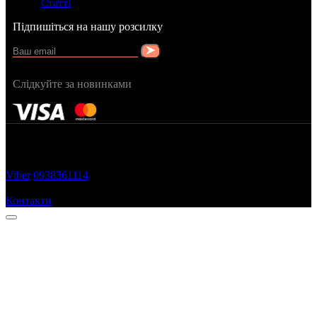
Статті
Підпишіться на нашу розсилку
Слідкуйте за новинками
FRAGRANCY © 2015
Cтворено в — OC STUDIO
Viber
0938361114
Замовити дзвінок
Контакти