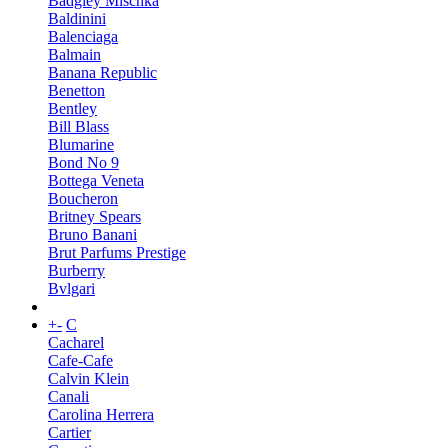
Badgley Mischka
Baldinini
Balenciaga
Balmain
Banana Republic
Benetton
Bentley
Bill Blass
Blumarine
Bond No 9
Bottega Veneta
Boucheron
Britney Spears
Bruno Banani
Brut Parfums Prestige
Burberry
Bvlgari
+
-
C
Cacharel
Cafe-Cafe
Calvin Klein
Canali
Carolina Herrera
Cartier