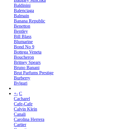
Badgley Mischka
Baldinini
Balenciaga
Balmain
Banana Republic
Benetton
Bentley
Bill Blass
Blumarine
Bond No 9
Bottega Veneta
Boucheron
Britney Spears
Bruno Banani
Brut Parfums Prestige
Burberry
Bvlgari
+
-
C
Cacharel
Cafe-Cafe
Calvin Klein
Canali
Carolina Herrera
Cartier