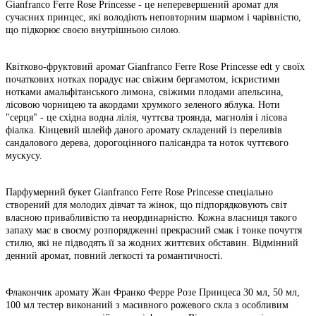
Gianfranco Ferre Rose Princesse - це неперевершений аромат для
сучасних принцес, які володіють неповторним шармом і чарівністю,
що підкорює своєю внутрішньою силою.
Квітково-фруктовий аромат Gianfranco Ferre Rose Princesse edt у своїх
початкових нотках порадує нас свіжим бергамотом, іскристими
нотками амальфітанського лимона, свіжими плодами апельсина,
лісовою чорницею та акордами хрумкого зеленого яблука. Ноти
"серця" - це східна водна лілія, чуттєва троянда, магнолія і лісова
фіалка. Кінцевий шлейф даного аромату складений із переливів
сандалового дерева, дорогоцінного палісандра та ноток чуттєвого
мускусу.
Парфумерний букет Gianfranco Ferre Rose Princesse спеціально
створений для молодих дівчат та жінок, що підпорядковують світ
власною привабливістю та неординарністю. Кожна власниця такого
запаху має в своєму розпорядженні прекрасний смак і тонке почуття
стилю, які не підводять її за жодних життєвих обставин. Відмінний
денний аромат, повний легкості та романтичності.
Флакончик аромату Жан Франко Ферре Розе Принцеса 30 мл, 50 мл,
100 мл тестер виконаний з масивного рожевого скла з особливим