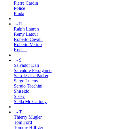
Pierre Cardin
Police
Prada
+
-
R
Ralph Lauren
Remy Latour
Roberto Cavalli
Roberto Verino
Rochas
+
-
S
Salvador Dali
Salvatore Ferragamo
Sara Jessica Parker
Serge Lutens
Sergio Tacchini
Shiseido
Sisley
Stella Mc Cartney
+
-
T
Thierry Mugler
Tom Ford
Tommy Hilfiger