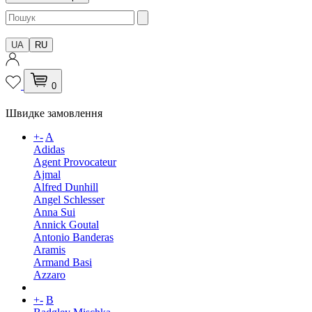
UA
RU
0
Швидке замовлення
+
-
A
Adidas
Agent Provocateur
Ajmal
Alfred Dunhill
Angel Schlesser
Anna Sui
Annick Goutal
Antonio Banderas
Aramis
Armand Basi
Azzaro
+
-
B