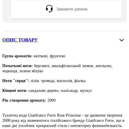
Замовити дзвінок
ОПИС ТОВАРУ
Група ароматів:
квіткові, фруктові
Початкові ноти
:
бергамот, амальфітанський лимон, апельсин,
чорниця, зелене яблуко
Ноти "серця":
лілія, троянда, магнолія, фіалка
Кінцеві ноти
:
сандалове дерево, палісандр, мускус
Рік створення аромату:
2009
Туалетна вода Gianfranco Ferre Rose Princesse - це ароматне творіння
2008 року від знаменитого італійського бренду Gianfranco Ferre, що в
наші дні уособлює прекрасний стиль і неповторну фешенебельність.