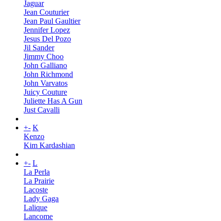
Jaguar
Jean Couturier
Jean Paul Gaultier
Jennifer Lopez
Jesus Del Pozo
Jil Sander
Jimmy Choo
John Galliano
John Richmond
John Varvatos
Juicy Couture
Juliette Has A Gun
Just Cavalli
+
-
K
Kenzo
Kim Kardashian
+
-
L
La Perla
La Prairie
Lacoste
Lady Gaga
Lalique
Lancome