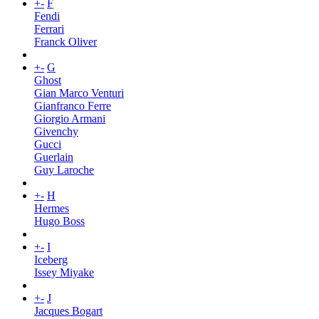
+
-
F
Fendi
Ferrari
Franck Oliver
+
-
G
Ghost
Gian Marco Venturi
Gianfranco Ferre
Giorgio Armani
Givenchy
Gucci
Guerlain
Guy Laroche
+
-
H
Hermes
Hugo Boss
+
-
I
Iceberg
Issey Miyake
+
-
J
Jacques Bogart