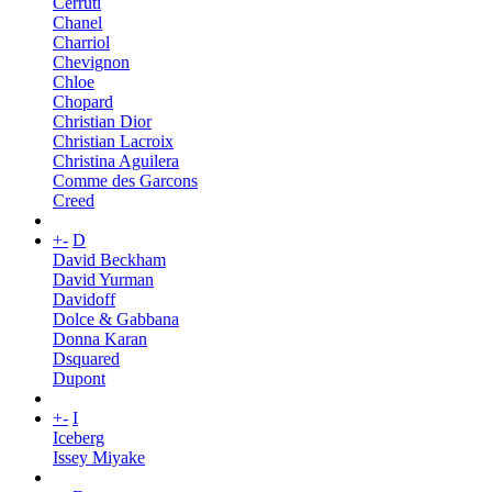
Cerruti
Chanel
Charriol
Chevignon
Chloe
Chopard
Christian Dior
Christian Lacroix
Christina Aguilera
Comme des Garcons
Creed
+
-
D
David Beckham
David Yurman
Davidoff
Dolce & Gabbana
Donna Karan
Dsquared
Dupont
+
-
I
Iceberg
Issey Miyake