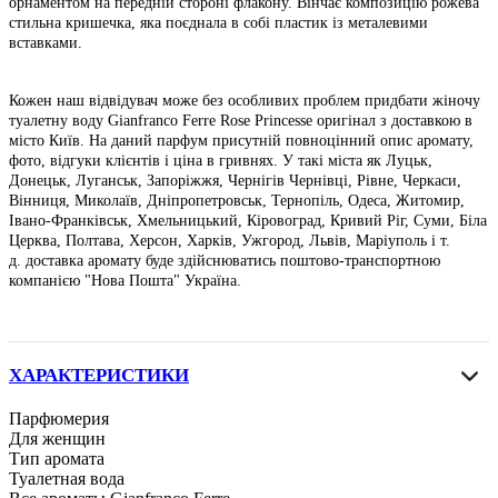
орнаментом на передній стороні флакону. Вінчає композицію рожева
стильна кришечка, яка поєднала в собі пластик із металевими
вставками.
Кожен наш відвідувач може без особливих проблем придбати жіночу
туалетну воду Gianfranco Ferre Rose Princesse оригінал з доставкою в
місто Київ. На даний парфум присутній повноцінний опис аромату,
фото, відгуки клієнтів і ціна в гривнях. У такі міста як Луцьк,
Донецьк, Луганськ, Запоріжжя, Чернігів Чернівці, Рівне, Черкаси,
Вінниця, Миколаїв, Дніпропетровськ, Тернопіль, Одеса, Житомир,
Івано-Франківськ, Хмельницький, Кіровоград, Кривий Ріг, Суми, Біла
Церква, Полтава, Херсон, Харків, Ужгород, Львів, Маріуполь і т.
д. доставка аромату буде здійснюватись поштово-транспортною
компанією "Нова Пошта" Україна.
ХАРАКТЕРИСТИКИ
Парфюмерия
Для женщин
Тип аромата
Туалетная вода