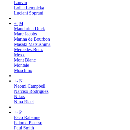
Lanvin
Lolita Lempicka
Luciani Soprani
+
-
M
Mandarina Duck
Marc Jacobs
Marina de Bourbon
Masaki Matsushima
Mercedes-Benz
Mexx
Mont Blanc
Montale
Moschino
+
-
N
Naomi Campbell
Narciso Rodriguez
Nikos
Nina Ricci
+
-
P
Paco Rabanne
Paloma Picasso
Paul Smith