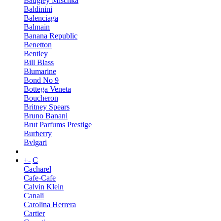
Badgley Mischka
Baldinini
Balenciaga
Balmain
Banana Republic
Benetton
Bentley
Bill Blass
Blumarine
Bond No 9
Bottega Veneta
Boucheron
Britney Spears
Bruno Banani
Brut Parfums Prestige
Burberry
Bvlgari
+
-
C
Cacharel
Cafe-Cafe
Calvin Klein
Canali
Carolina Herrera
Cartier