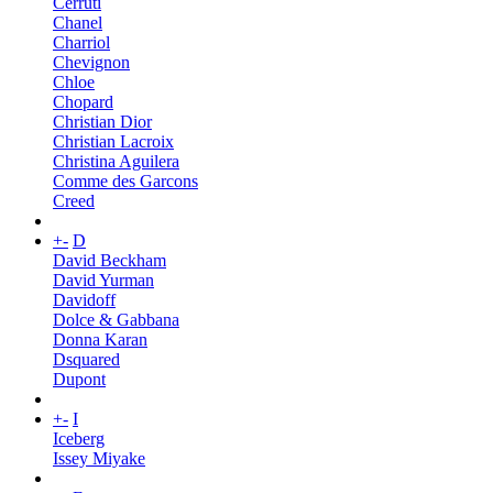
Cerruti
Chanel
Charriol
Chevignon
Chloe
Chopard
Christian Dior
Christian Lacroix
Christina Aguilera
Comme des Garcons
Creed
+
-
D
David Beckham
David Yurman
Davidoff
Dolce & Gabbana
Donna Karan
Dsquared
Dupont
+
-
I
Iceberg
Issey Miyake