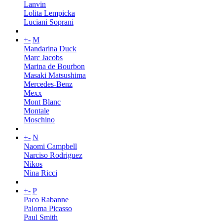
Lanvin
Lolita Lempicka
Luciani Soprani
+
-
M
Mandarina Duck
Marc Jacobs
Marina de Bourbon
Masaki Matsushima
Mercedes-Benz
Mexx
Mont Blanc
Montale
Moschino
+
-
N
Naomi Campbell
Narciso Rodriguez
Nikos
Nina Ricci
+
-
P
Paco Rabanne
Paloma Picasso
Paul Smith