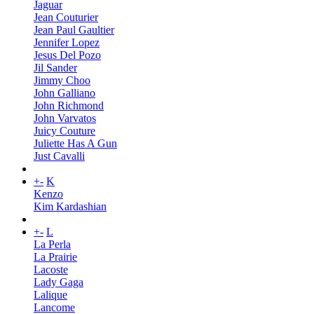
Jaguar
Jean Couturier
Jean Paul Gaultier
Jennifer Lopez
Jesus Del Pozo
Jil Sander
Jimmy Choo
John Galliano
John Richmond
John Varvatos
Juicy Couture
Juliette Has A Gun
Just Cavalli
+
-
K
Kenzo
Kim Kardashian
+
-
L
La Perla
La Prairie
Lacoste
Lady Gaga
Lalique
Lancome