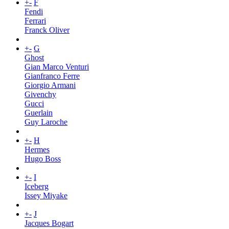
+
-
F
Fendi
Ferrari
Franck Oliver
+
-
G
Ghost
Gian Marco Venturi
Gianfranco Ferre
Giorgio Armani
Givenchy
Gucci
Guerlain
Guy Laroche
+
-
H
Hermes
Hugo Boss
+
-
I
Iceberg
Issey Miyake
+
-
J
Jacques Bogart