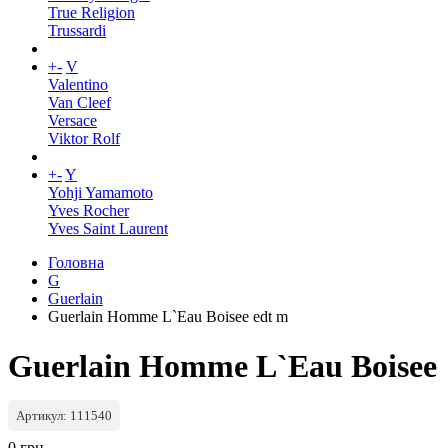
True Religion
Trussardi
+
-
V
Valentino
Van Cleef
Versace
Viktor Rolf
+
-
Y
Yohji Yamamoto
Yves Rocher
Yves Saint Laurent
Головна
G
Guerlain
Guerlain Homme L`Eau Boisee edt m
Guerlain Homme L`Eau Boisee
Артикул: 111540
0 грн