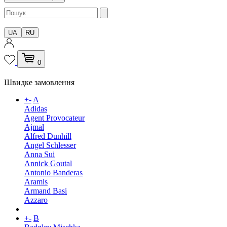
UA
RU
0
Швидке замовлення
+
-
A
Adidas
Agent Provocateur
Ajmal
Alfred Dunhill
Angel Schlesser
Anna Sui
Annick Goutal
Antonio Banderas
Aramis
Armand Basi
Azzaro
+
-
B