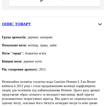
ОПИС ТОВАРУ
Група ароматів:
деревні, шипрові
Початкові ноти
:
ветівер, трава, лайм
Ноти "серця":
блакитна м'ята
Кінцеві ноти
:
деревні ноти
Рік створення аромату:
2012
Незвичайна чоловіча туалетна вода Guerlain Homme L Eau Boisee
вийшла в 2012 році і стала продовженням колекції парфумерних
творів для чоловіків під найменуванням Homme. Цього разу аромат
представляє образ сильного та молодого мисливця, який прагне
різноманітних інтригуючих пригод. Він довго не затримується на
одному місці, оскільки його тягнуть незвідані місця та нові цікаві