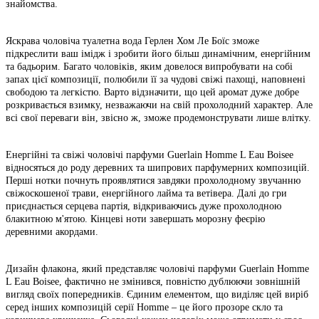
знайомства.
Яскрава чоловіча туалетна вода Герлен Хом Ле Боїс зможе
підкреслити ваш імідж і зробити його більш динамічним, енергійним
та бадьорим. Багато чоловіків, яким довелося випробувати на собі
запах цієї композиції, полюбили її за чудові свіжі пахощі, наповнені
свободою та легкістю. Варто відзначити, що цей аромат дуже добре
розкривається взимку, незважаючи на свій прохолодний характер. Але
всі свої переваги він, звісно ж, зможе продемонструвати лише влітку.
Енергійні та свіжі чоловічі парфуми Guerlain Homme L Eau Boisee
відносяться до роду деревних та шипрових парфумерних композицій.
Перші нотки почнуть проявлятися завдяки прохолодному звучанню
свіжоскошеної трави, енергійного лайма та ветівера. Далі до гри
приєднається серцева партія, відкриваючись дуже прохолодною
блакитною м'ятою. Кінцеві ноти завершать морозну феєрію
деревними акордами.
Дизайн флакона, який представляє чоловічі парфуми Guerlain Homme
L Eau Boisee, фактично не змінився, повністю дублюючи зовнішній
вигляд своїх попередників. Єдиним елементом, що виділяє цей виріб
серед інших композицій серії Homme – це його прозоре скло та