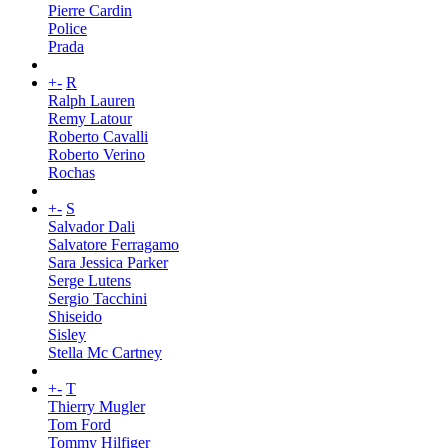
Pierre Cardin
Police
Prada
+
-
R
Ralph Lauren
Remy Latour
Roberto Cavalli
Roberto Verino
Rochas
+
-
S
Salvador Dali
Salvatore Ferragamo
Sara Jessica Parker
Serge Lutens
Sergio Tacchini
Shiseido
Sisley
Stella Mc Cartney
+
-
T
Thierry Mugler
Tom Ford
Tommy Hilfiger