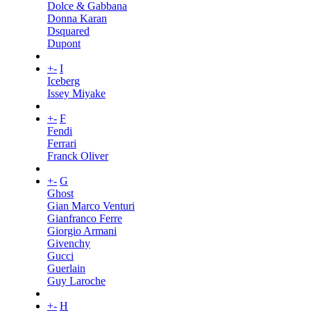
Dolce & Gabbana
Donna Karan
Dsquared
Dupont
+
-
I
Iceberg
Issey Miyake
+
-
F
Fendi
Ferrari
Franck Oliver
+
-
G
Ghost
Gian Marco Venturi
Gianfranco Ferre
Giorgio Armani
Givenchy
Gucci
Guerlain
Guy Laroche
+
-
H