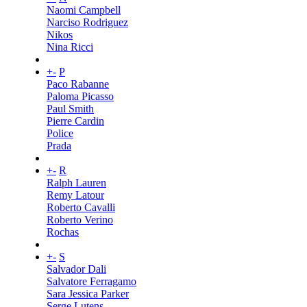
Naomi Campbell
Narciso Rodriguez
Nikos
Nina Ricci
+
-
P
Paco Rabanne
Paloma Picasso
Paul Smith
Pierre Cardin
Police
Prada
+
-
R
Ralph Lauren
Remy Latour
Roberto Cavalli
Roberto Verino
Rochas
+
-
S
Salvador Dali
Salvatore Ferragamo
Sara Jessica Parker
Serge Lutens