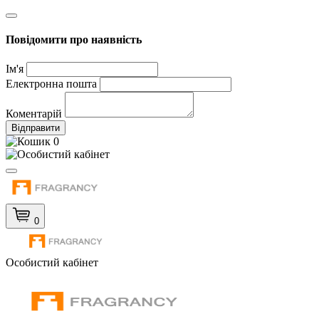
Повідомити про наявність
Ім'я
Електронна пошта
Коментарій
Відправити
0
0
Особистий кабінет