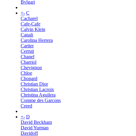
Bvlgari
+
-
C
Cacharel
Cafe-Cafe
Calvin Klein
Canali
Carolina Herrera
Cartier
Cerruti
Chanel
Charriol
Chevignon
Chloe
Chopard
Christian Dior
Christian Lacroix
Christina Aguilera
Comme des Garcons
Creed
+
-
D
David Beckham
David Yurman
Davidoff