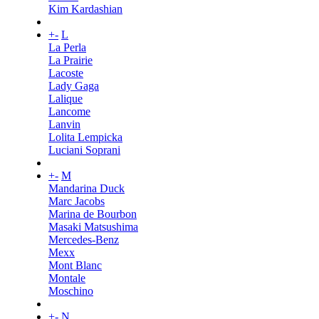
Kim Kardashian
+
-
L
La Perla
La Prairie
Lacoste
Lady Gaga
Lalique
Lancome
Lanvin
Lolita Lempicka
Luciani Soprani
+
-
M
Mandarina Duck
Marc Jacobs
Marina de Bourbon
Masaki Matsushima
Mercedes-Benz
Mexx
Mont Blanc
Montale
Moschino
+
-
N