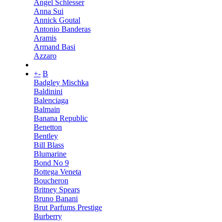
Angel Schlesser
Anna Sui
Annick Goutal
Antonio Banderas
Aramis
Armand Basi
Azzaro
+
-
B
Badgley Mischka
Baldinini
Balenciaga
Balmain
Banana Republic
Benetton
Bentley
Bill Blass
Blumarine
Bond No 9
Bottega Veneta
Boucheron
Britney Spears
Bruno Banani
Brut Parfums Prestige
Burberry