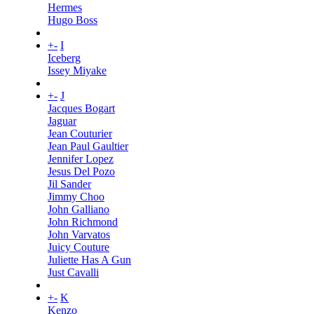
Hermes
Hugo Boss
+
-
I
Iceberg
Issey Miyake
+
-
J
Jacques Bogart
Jaguar
Jean Couturier
Jean Paul Gaultier
Jennifer Lopez
Jesus Del Pozo
Jil Sander
Jimmy Choo
John Galliano
John Richmond
John Varvatos
Juicy Couture
Juliette Has A Gun
Just Cavalli
+
-
K
Kenzo