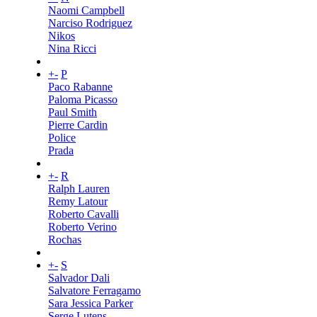
Naomi Campbell
Narciso Rodriguez
Nikos
Nina Ricci
+
-
P
Paco Rabanne
Paloma Picasso
Paul Smith
Pierre Cardin
Police
Prada
+
-
R
Ralph Lauren
Remy Latour
Roberto Cavalli
Roberto Verino
Rochas
+
-
S
Salvador Dali
Salvatore Ferragamo
Sara Jessica Parker
Serge Lutens