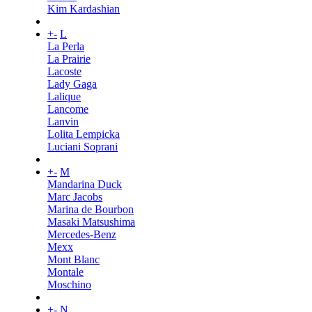
Kim Kardashian
+
-
L
La Perla
La Prairie
Lacoste
Lady Gaga
Lalique
Lancome
Lanvin
Lolita Lempicka
Luciani Soprani
+
-
M
Mandarina Duck
Marc Jacobs
Marina de Bourbon
Masaki Matsushima
Mercedes-Benz
Mexx
Mont Blanc
Montale
Moschino
+
-
N