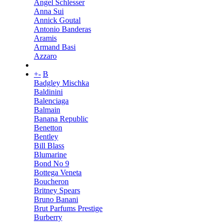
Angel Schlesser
Anna Sui
Annick Goutal
Antonio Banderas
Aramis
Armand Basi
Azzaro
+
-
B
Badgley Mischka
Baldinini
Balenciaga
Balmain
Banana Republic
Benetton
Bentley
Bill Blass
Blumarine
Bond No 9
Bottega Veneta
Boucheron
Britney Spears
Bruno Banani
Brut Parfums Prestige
Burberry