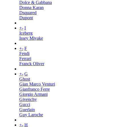
Dolce & Gabbana
Donna Karan
Dsquared
Dupont
+
-
I
Iceberg
Issey Miyake
+
-
F
Fendi
Ferrari
Franck Oliver
+
-
G
Ghost
Gian Marco Venturi
Gianfranco Ferre
Giorgio Armani
Givenchy
Gucci
Guerlain
Guy Laroche
+
-
H