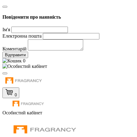
Повідомити про наявність
Ім'я
Електронна пошта
Коментарій
Відправити
0
0
Особистий кабінет