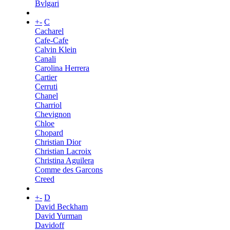
Bvlgari
+
-
C
Cacharel
Cafe-Cafe
Calvin Klein
Canali
Carolina Herrera
Cartier
Cerruti
Chanel
Charriol
Chevignon
Chloe
Chopard
Christian Dior
Christian Lacroix
Christina Aguilera
Comme des Garcons
Creed
+
-
D
David Beckham
David Yurman
Davidoff