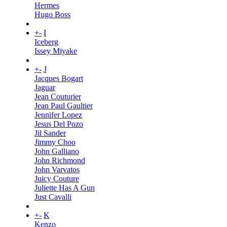
Hermes
Hugo Boss
+
-
I
Iceberg
Issey Miyake
+
-
J
Jacques Bogart
Jaguar
Jean Couturier
Jean Paul Gaultier
Jennifer Lopez
Jesus Del Pozo
Jil Sander
Jimmy Choo
John Galliano
John Richmond
John Varvatos
Juicy Couture
Juliette Has A Gun
Just Cavalli
+
-
K
Kenzo