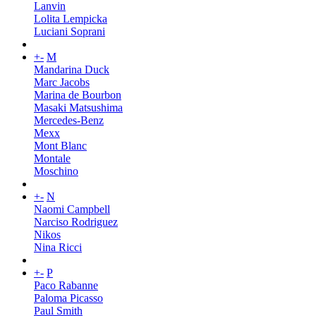
Lanvin
Lolita Lempicka
Luciani Soprani
+
-
M
Mandarina Duck
Marc Jacobs
Marina de Bourbon
Masaki Matsushima
Mercedes-Benz
Mexx
Mont Blanc
Montale
Moschino
+
-
N
Naomi Campbell
Narciso Rodriguez
Nikos
Nina Ricci
+
-
P
Paco Rabanne
Paloma Picasso
Paul Smith