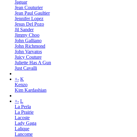
Jaguar
Jean Couturier
Jean Paul Gaultier
Jennifer Lopez
Jesus Del Pozo
Jil Sander
Jimmy Choo
John Galliano
John Richmond
John Varvatos
Juicy Couture
Juliette Has A Gun
Just Cavalli
+
-
K
Kenzo
Kim Kardashian
+
-
L
La Perla
La Prairie
Lacoste
Lady Gaga
Lalique
Lancome