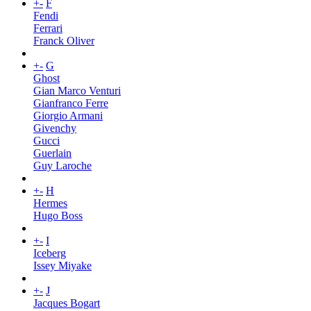
+
-
F
Fendi
Ferrari
Franck Oliver
+
-
G
Ghost
Gian Marco Venturi
Gianfranco Ferre
Giorgio Armani
Givenchy
Gucci
Guerlain
Guy Laroche
+
-
H
Hermes
Hugo Boss
+
-
I
Iceberg
Issey Miyake
+
-
J
Jacques Bogart