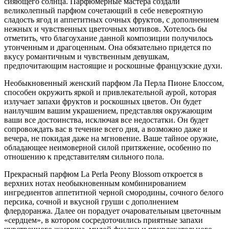
сияющего солнца. Парфюмерные мастера создали
великолепный парфюм сочетающий в себе невероятную
сладость ягод и аппетитных сочных фруктов, с дополнением
нежных и чувственных цветочных мотивов. Хотелось бы
отметить, что благоухание данной композиции получилось
утонченным и драгоценным. Она обязательно придется по
вкусу романтичным и чувственным девушкам,
предпочитающим настоящие и роскошные французские духи.
Необыкновенный женский парфюм Ла Перла Пионе Блоссом,
способен окружить яркой и привлекательной аурой, которая
излучает запахи фруктов и роскошных цветов. Он будет
наилучшим вашим украшением, представляя окружающим
ваши все достоинства, исключая все недостатки. Он будет
сопровождать вас в течение всего дня, а возможно даже и
вечера, не покидая даже на мгновение. Ваше тайное оружие,
обладающее неимоверной силой притяжение, особенно по
отношению к представителям сильного пола.
Прекрасный парфюм La Perla Peony Blossom откроется в
верхних нотах необыкновенным комбинированием
ингредиентов аппетитной черной смородины, сочного белого
персика, сочной и вкусной груши с дополнением
флердоранжа. Далее он порадует очаровательным цветочным
«сердцем», в котором сосредоточились приятные запахи