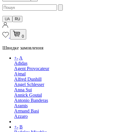
UA
RU
0
Швидке замовлення
+
-
A
Adidas
Agent Provocateur
Ajmal
Alfred Dunhill
Angel Schlesser
Anna Sui
Annick Goutal
Antonio Banderas
Aramis
Armand Basi
Azzaro
+
-
B