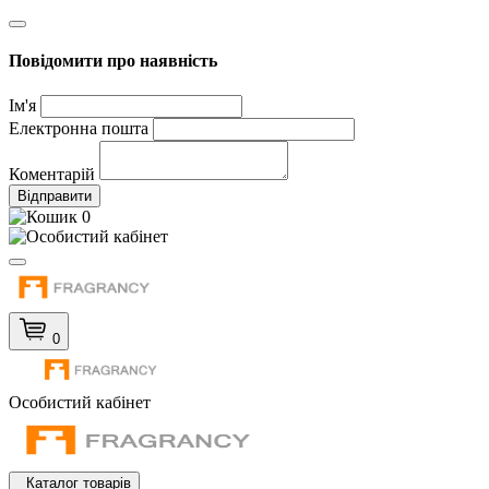
Повідомити про наявність
Ім'я
Електронна пошта
Коментарій
Відправити
0
0
Особистий кабінет
Каталог товарів