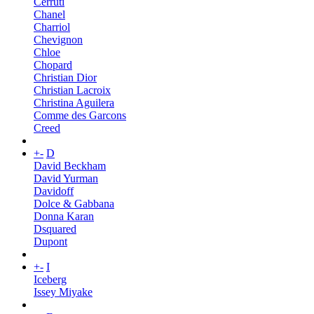
Cerruti
Chanel
Charriol
Chevignon
Chloe
Chopard
Christian Dior
Christian Lacroix
Christina Aguilera
Comme des Garcons
Creed
+
-
D
David Beckham
David Yurman
Davidoff
Dolce & Gabbana
Donna Karan
Dsquared
Dupont
+
-
I
Iceberg
Issey Miyake