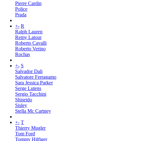
Pierre Cardin
Police
Prada
+
-
R
Ralph Lauren
Remy Latour
Roberto Cavalli
Roberto Verino
Rochas
+
-
S
Salvador Dali
Salvatore Ferragamo
Sara Jessica Parker
Serge Lutens
Sergio Tacchini
Shiseido
Sisley
Stella Mc Cartney
+
-
T
Thierry Mugler
Tom Ford
Tommy Hilfiger