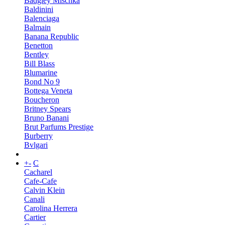
Badgley Mischka
Baldinini
Balenciaga
Balmain
Banana Republic
Benetton
Bentley
Bill Blass
Blumarine
Bond No 9
Bottega Veneta
Boucheron
Britney Spears
Bruno Banani
Brut Parfums Prestige
Burberry
Bvlgari
+
-
C
Cacharel
Cafe-Cafe
Calvin Klein
Canali
Carolina Herrera
Cartier