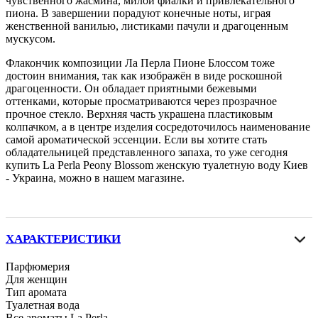
чувственного жасмина, милой фиалки и привлекательного
пиона. В завершении порадуют конечные ноты, играя
женственной ванилью, листиками пачули и драгоценным
мускусом.
Флакончик композиции Ла Перла Пионе Блоссом тоже
достоин внимания, так как изображён в виде роскошной
драгоценности. Он обладает приятными бежевыми
оттенками, которые просматриваются через прозрачное
прочное стекло. Верхняя часть украшена пластиковым
колпачком, а в центре изделия сосредоточилось наименование
самой ароматической эссенции. Если вы хотите стать
обладательницей представленного запаха, то уже сегодня
купить La Perla Peony Blossom женскую туалетную воду Киев
- Украина, можно в нашем магазине.
ХАРАКТЕРИСТИКИ
Парфюмерия
Для женщин
Тип аромата
Туалетная вода
Все ароматы La Perla