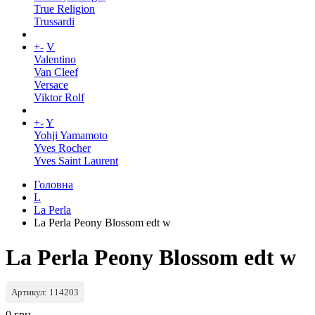
True Religion
Trussardi
+
-
V
Valentino
Van Cleef
Versace
Viktor Rolf
+
-
Y
Yohji Yamamoto
Yves Rocher
Yves Saint Laurent
Головна
L
La Perla
La Perla Peony Blossom edt w
La Perla Peony Blossom edt w
Артикул: 114203
0 грн