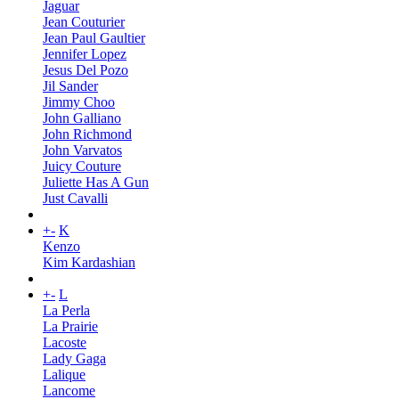
Jaguar
Jean Couturier
Jean Paul Gaultier
Jennifer Lopez
Jesus Del Pozo
Jil Sander
Jimmy Choo
John Galliano
John Richmond
John Varvatos
Juicy Couture
Juliette Has A Gun
Just Cavalli
+
-
K
Kenzo
Kim Kardashian
+
-
L
La Perla
La Prairie
Lacoste
Lady Gaga
Lalique
Lancome