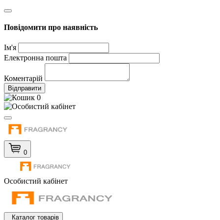
Повідомити про наявність
Ім'я
Електронна пошта
Коментарій
Відправити
0
0
Особистий кабінет
Каталог товарів