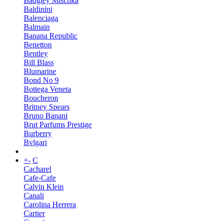
Badgley Mischka
Baldinini
Balenciaga
Balmain
Banana Republic
Benetton
Bentley
Bill Blass
Blumarine
Bond No 9
Bottega Veneta
Boucheron
Britney Spears
Bruno Banani
Brut Parfums Prestige
Burberry
Bvlgari
+
-
C
Cacharel
Cafe-Cafe
Calvin Klein
Canali
Carolina Herrera
Cartier