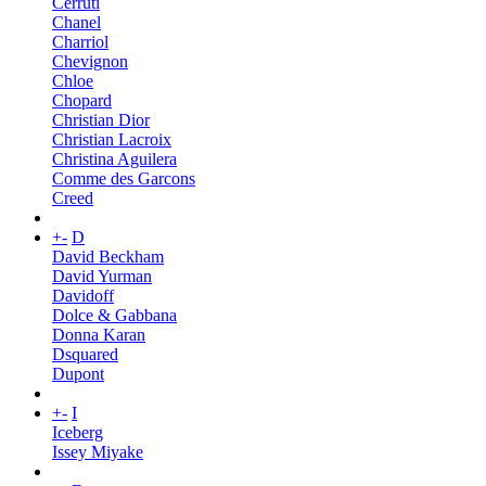
Cerruti
Chanel
Charriol
Chevignon
Chloe
Chopard
Christian Dior
Christian Lacroix
Christina Aguilera
Comme des Garcons
Creed
+
-
D
David Beckham
David Yurman
Davidoff
Dolce & Gabbana
Donna Karan
Dsquared
Dupont
+
-
I
Iceberg
Issey Miyake