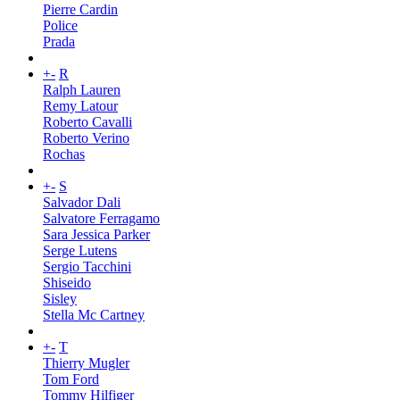
Pierre Cardin
Police
Prada
+
-
R
Ralph Lauren
Remy Latour
Roberto Cavalli
Roberto Verino
Rochas
+
-
S
Salvador Dali
Salvatore Ferragamo
Sara Jessica Parker
Serge Lutens
Sergio Tacchini
Shiseido
Sisley
Stella Mc Cartney
+
-
T
Thierry Mugler
Tom Ford
Tommy Hilfiger