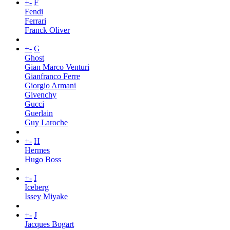
+
-
F
Fendi
Ferrari
Franck Oliver
+
-
G
Ghost
Gian Marco Venturi
Gianfranco Ferre
Giorgio Armani
Givenchy
Gucci
Guerlain
Guy Laroche
+
-
H
Hermes
Hugo Boss
+
-
I
Iceberg
Issey Miyake
+
-
J
Jacques Bogart