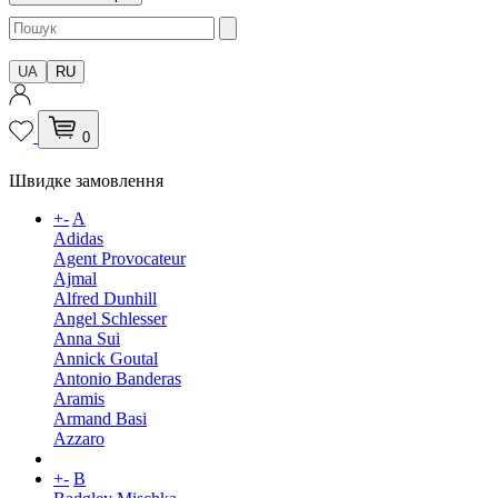
UA
RU
0
Швидке замовлення
+
-
A
Adidas
Agent Provocateur
Ajmal
Alfred Dunhill
Angel Schlesser
Anna Sui
Annick Goutal
Antonio Banderas
Aramis
Armand Basi
Azzaro
+
-
B