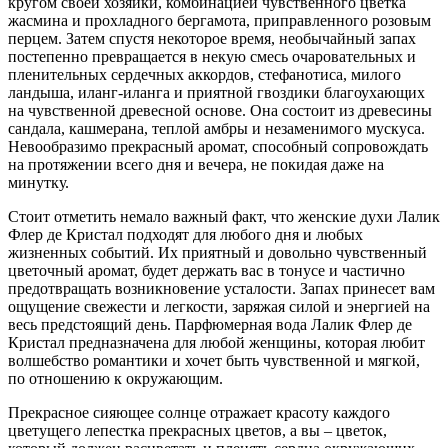
кругом своей хозяйки, комбинацией чувственного цветка
жасмина и прохладного бергамота, приправленного розовым
перцем. Затем спустя некоторое время, необычайный запах
постепенно превращается в некую смесь очаровательных и
пленительных сердечных аккордов, стефанотиса, милого
ландыша, иланг-иланга и приятной гвоздики благоухающих
на чувственной древесной основе. Она состоит из древесины
сандала, кашмерана, теплой амбры и незаменимого мускуса.
Невообразимо прекрасный аромат, способный сопровождать
на протяжении всего дня и вечера, не покидая даже на
минутку.
Стоит отметить немало важный факт, что женские духи Лалик
Флер де Кристал подходят для любого дня и любых
жизненных событий. Их приятный и довольно чувственный
цветочный аромат, будет держать вас в тонусе и частично
предотвращать возникновение усталости. Запах принесет вам
ощущение свежести и легкости, заряжая силой и энергией на
весь предстоящий день. Парфюмерная вода Лалик Флер де
Кристал предназначена для любой женщины, которая любит
волшебство романтики и хочет быть чувственной и мягкой,
по отношению к окружающим.
Прекрасное сияющее солнце отражает красоту каждого
цветущего лепестка прекрасных цветов, а вы – цветок,