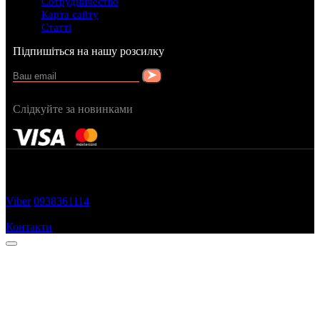
Сотрудничество
Карта сайту
Статті
Підпишіться на нашу розсилку
Слідкуйте за новинками
FRAGRANCY © 2015
Cтворено в — OC STUDIO
Viber
0938361114
Замовити дзвінок
Контакти