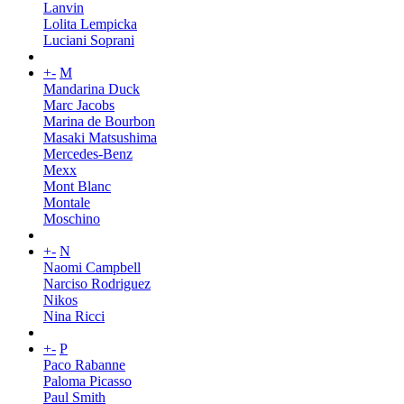
Lanvin
Lolita Lempicka
Luciani Soprani
+
-
M
Mandarina Duck
Marc Jacobs
Marina de Bourbon
Masaki Matsushima
Mercedes-Benz
Mexx
Mont Blanc
Montale
Moschino
+
-
N
Naomi Campbell
Narciso Rodriguez
Nikos
Nina Ricci
+
-
P
Paco Rabanne
Paloma Picasso
Paul Smith