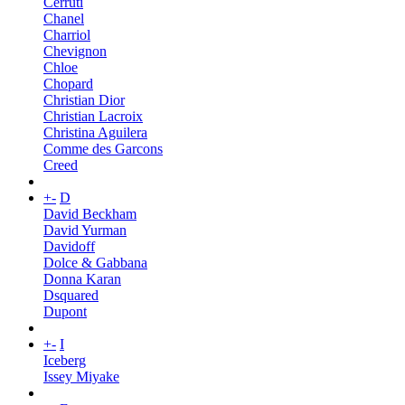
Cerruti
Chanel
Charriol
Chevignon
Chloe
Chopard
Christian Dior
Christian Lacroix
Christina Aguilera
Comme des Garcons
Creed
+
-
D
David Beckham
David Yurman
Davidoff
Dolce & Gabbana
Donna Karan
Dsquared
Dupont
+
-
I
Iceberg
Issey Miyake