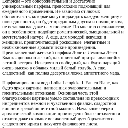
Lempicka – это обворожительный и достаточно
универсальный парфюм, превосходно подходящий для
ежедневного применения. Не зависимо от любых
обстоятельств, которые могут поджидать каждую женщину в
повседневности, он будет преданным другом и помощником,
не оставляя вас даже на мгновение. По мнению специалистов,
он в особенности подойдет романтической, эмоциональной и
мечтательной натуре. А еще, для молодой девушки и
женщины, предпочитающей роскошные, элегантные и
необыкновенные ароматические произведения.
Представленный женский парфюм Лолита Лемпика Лё ен
Бланк - довольно легкий, как приятный притрагивающийся
летний ветерок. Невероятно свободный, как будто парящий
очень высоко в облаках милый белый голубь. А еще,
сладостный, как полная десертная ложка аппетитного меда.
Парфюмированная вода Lolita Lempicka L Eau en Blanc, как
будто яркая картина, написанная очаровательными и
пленительными оттенками. Основная часть этой
благоухающей картины умело составлена из превосходных
ингредиентов нежной и чувственной фиалки, сладостной
вишни и зрелой аппетитной малины. Начальные очерки
ароматической композиции произведены более незаметно и
отчасти даже скромно: великолепный дуэт бархатистого
сладостного ириса и пахучего фиалкового листа.