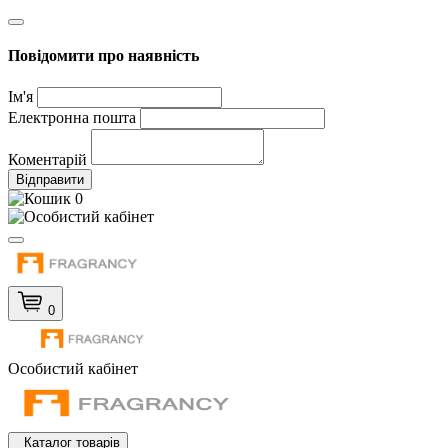
Повідомити про наявність
Ім'я
Електронна пошта
Коментарій
Відправити
0
0
Особистий кабінет
Каталог товарів