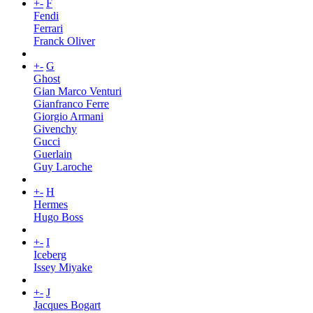
+
-
F
Fendi
Ferrari
Franck Oliver
+
-
G
Ghost
Gian Marco Venturi
Gianfranco Ferre
Giorgio Armani
Givenchy
Gucci
Guerlain
Guy Laroche
+
-
H
Hermes
Hugo Boss
+
-
I
Iceberg
Issey Miyake
+
-
J
Jacques Bogart