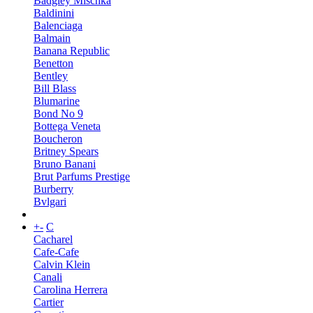
Badgley Mischka
Baldinini
Balenciaga
Balmain
Banana Republic
Benetton
Bentley
Bill Blass
Blumarine
Bond No 9
Bottega Veneta
Boucheron
Britney Spears
Bruno Banani
Brut Parfums Prestige
Burberry
Bvlgari
+
-
C
Cacharel
Cafe-Cafe
Calvin Klein
Canali
Carolina Herrera
Cartier