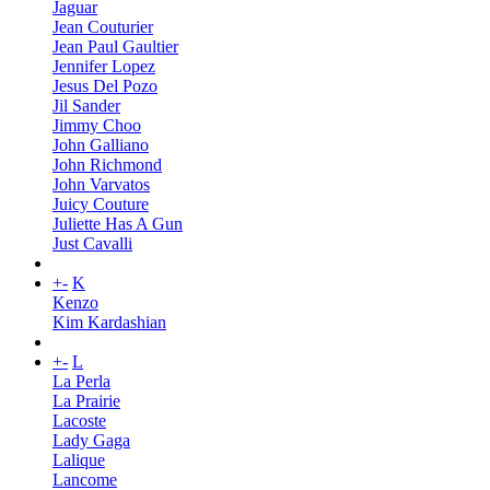
Jaguar
Jean Couturier
Jean Paul Gaultier
Jennifer Lopez
Jesus Del Pozo
Jil Sander
Jimmy Choo
John Galliano
John Richmond
John Varvatos
Juicy Couture
Juliette Has A Gun
Just Cavalli
+
-
K
Kenzo
Kim Kardashian
+
-
L
La Perla
La Prairie
Lacoste
Lady Gaga
Lalique
Lancome