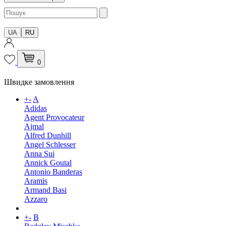
UA
RU
0
Швидке замовлення
+
-
A
Adidas
Agent Provocateur
Ajmal
Alfred Dunhill
Angel Schlesser
Anna Sui
Annick Goutal
Antonio Banderas
Aramis
Armand Basi
Azzaro
+
-
B