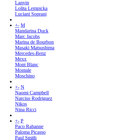
Lanvin
Lolita Lempicka
Luciani Soprani
+
-
M
Mandarina Duck
Marc Jacobs
Marina de Bourbon
Masaki Matsushima
Mercedes-Benz
Mexx
Mont Blanc
Montale
Moschino
+
-
N
Naomi Campbell
Narciso Rodriguez
Nikos
Nina Ricci
+
-
P
Paco Rabanne
Paloma Picasso
Paul Smith