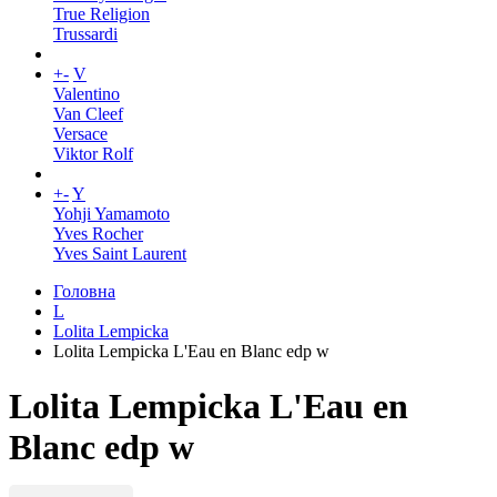
True Religion
Trussardi
+
-
V
Valentino
Van Cleef
Versace
Viktor Rolf
+
-
Y
Yohji Yamamoto
Yves Rocher
Yves Saint Laurent
Головна
L
Lolita Lempicka
Lolita Lempicka L'Eau en Blanc edp w
Lolita Lempicka L'Eau en
Blanc edp w