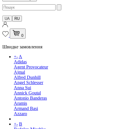
UA
RU
0
Швидке замовлення
+
-
A
Adidas
Agent Provocateur
Ajmal
Alfred Dunhill
Angel Schlesser
Anna Sui
Annick Goutal
Antonio Banderas
Aramis
Armand Basi
Azzaro
+
-
B