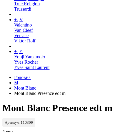
True Religion
Trussardi
+
-
V
Valentino
Van Cleef
Versace
Viktor Rolf
+
-
Y
Yohji Yamamoto
Yves Rocher
Yves Saint Laurent
Головна
M
Mont Blanc
Mont Blanc Presence edt m
Mont Blanc Presence edt m
Артикул: 116309
3 грн