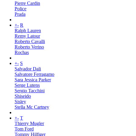
Pierre Cardin
Police
Prada
+
-
R
Ralph Lauren
Remy Latour
Roberto Cavalli
Roberto Verino
Rochas
+
-
S
Salvador Dali
Salvatore Ferragamo
Sara Jessica Parker
Serge Lutens
Sergio Tacchini
Shiseido
Sisley
Stella Mc Cartney
+
-
T
Thierry Mugler
Tom Ford
Tommy Hilfiger