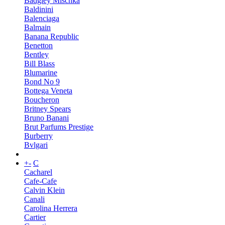
Badgley Mischka
Baldinini
Balenciaga
Balmain
Banana Republic
Benetton
Bentley
Bill Blass
Blumarine
Bond No 9
Bottega Veneta
Boucheron
Britney Spears
Bruno Banani
Brut Parfums Prestige
Burberry
Bvlgari
+
-
C
Cacharel
Cafe-Cafe
Calvin Klein
Canali
Carolina Herrera
Cartier