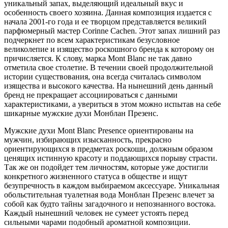
уникальный запах, выделяющий идеальный вкус и
особенность своего хозяина. Данная композиция издается с
начала 2001-го года и ее творцом представляется великий
парфюмерный мастер Corinne Cachen. Этот запах лишний раз
подчеркнет по всем характеристикам безусловное
великолепие и изящество роскошного бренда к которому он
причисляется. К слову, марка Mont Blanc не так давно
отметила свое столетие. В течении своей продолжительной
истории существования, она всегда считалась символом
изящества и высокого качества. На нынешний день данный
бренд не прекращает ассоциироваться с данными
характеристиками, а увериться в этом можно испытав на себе
шикарные мужские духи Монблан Презенс.
Мужские духи Mont Blanc Presence ориентированы на
мужчин, избирающих изысканность, прекрасно
ориентирующихся в предметах роскоши, должным образом
ценящих истинную красоту и поддающихся порыву страсти.
Так же он подойдет тем личностям, которые уже достигли
конкретного жизненного статуса в обществе и ищут
безупречность в каждом выбираемом аксессуаре. Уникальная
обольстительная туалетная вода Монблан Презенс влечет за
собой как будто тайны загадочного и непознанного востока.
Каждый нынешний человек не сумеет устоять перед
сильными чарами подобный ароматной композиции.