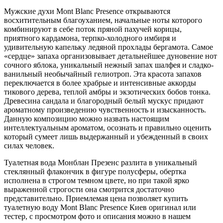
Мужские духи Mont Blanc Presence открываются
восхитительным благоуханием, начальные ноты которого
комбинируют в себе поток пряной пахучей корицы,
приятного кардамона, терпко-холодного имбиря и
удивительную капельку ледяной прохлады бергамота. Самое
«сердце» запаха организовывает детальнейшее дуновение нот
сочного яблока, уникальный нежный запах шалфея и сладко-
ванильный необычайный гелиотроп. Эта красота запахов
переключается в более храбрые и интенсивные аккорды
тикового дерева, теплой амбры и экзотических бобов тонка.
Древесина сандала и благородный белый мускус придают
ароматному произведению чувственность и изысканность.
Данную композицию можно назвать настоящим
интеллектуальным ароматом, осознать и правильно оценить
который сумеет лишь выдержанный и убежденный в своих
силах человек.
Туалетная вода Монблан Презенс разлита в уникальный
стеклянный флакончик в фигуре полусферы, обертка
исполнена в строгом темном цвете, но при такой ярко
выраженной строгости она смотрится достаточно
представительно. Приемлемая цена позволяет купить
туалетную воду Mont Blanc Presence Киев оригинал или
тестер, с просмотром фото и описания можно в нашем