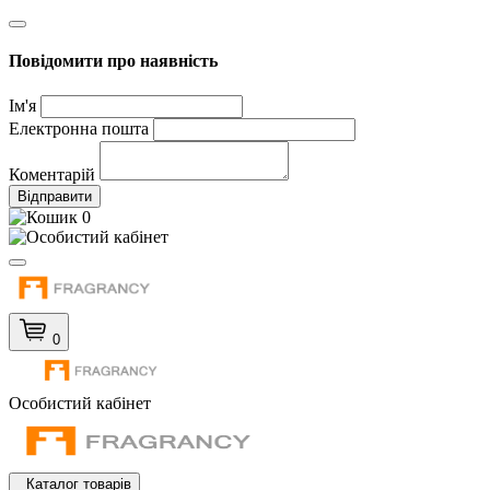
Повідомити про наявність
Ім'я
Електронна пошта
Коментарій
Відправити
0
0
Особистий кабінет
Каталог товарів