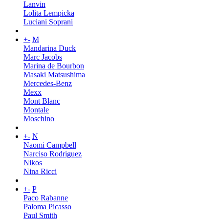
Lanvin
Lolita Lempicka
Luciani Soprani
+
-
M
Mandarina Duck
Marc Jacobs
Marina de Bourbon
Masaki Matsushima
Mercedes-Benz
Mexx
Mont Blanc
Montale
Moschino
+
-
N
Naomi Campbell
Narciso Rodriguez
Nikos
Nina Ricci
+
-
P
Paco Rabanne
Paloma Picasso
Paul Smith