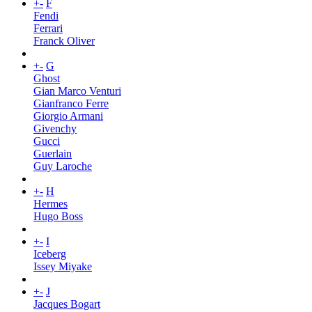
+
-
F
Fendi
Ferrari
Franck Oliver
+
-
G
Ghost
Gian Marco Venturi
Gianfranco Ferre
Giorgio Armani
Givenchy
Gucci
Guerlain
Guy Laroche
+
-
H
Hermes
Hugo Boss
+
-
I
Iceberg
Issey Miyake
+
-
J
Jacques Bogart