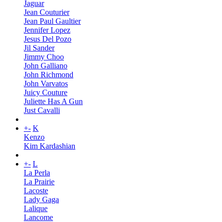
Jaguar
Jean Couturier
Jean Paul Gaultier
Jennifer Lopez
Jesus Del Pozo
Jil Sander
Jimmy Choo
John Galliano
John Richmond
John Varvatos
Juicy Couture
Juliette Has A Gun
Just Cavalli
+
-
K
Kenzo
Kim Kardashian
+
-
L
La Perla
La Prairie
Lacoste
Lady Gaga
Lalique
Lancome