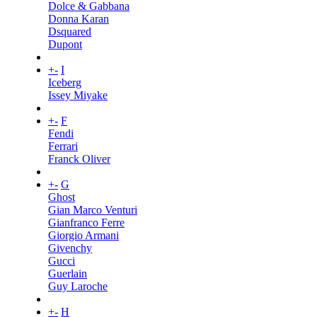
Dolce & Gabbana
Donna Karan
Dsquared
Dupont
+
-
I
Iceberg
Issey Miyake
+
-
F
Fendi
Ferrari
Franck Oliver
+
-
G
Ghost
Gian Marco Venturi
Gianfranco Ferre
Giorgio Armani
Givenchy
Gucci
Guerlain
Guy Laroche
+
-
H