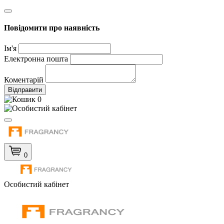
Повідомити про наявність
Ім'я
Електронна пошта
Коментарій
Відправити
0
0
Особистий кабінет