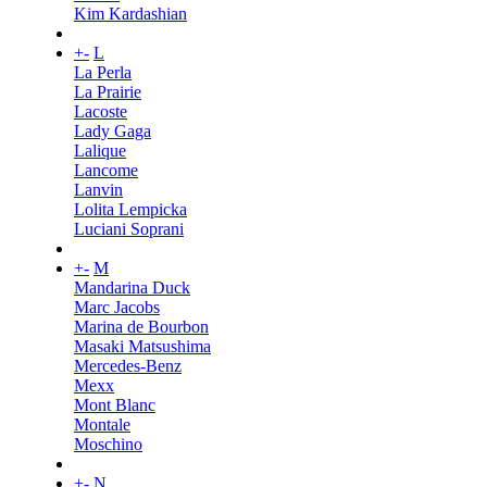
Kim Kardashian
+
-
L
La Perla
La Prairie
Lacoste
Lady Gaga
Lalique
Lancome
Lanvin
Lolita Lempicka
Luciani Soprani
+
-
M
Mandarina Duck
Marc Jacobs
Marina de Bourbon
Masaki Matsushima
Mercedes-Benz
Mexx
Mont Blanc
Montale
Moschino
+
-
N