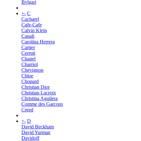
Bvlgari
+
-
C
Cacharel
Cafe-Cafe
Calvin Klein
Canali
Carolina Herrera
Cartier
Cerruti
Chanel
Charriol
Chevignon
Chloe
Chopard
Christian Dior
Christian Lacroix
Christina Aguilera
Comme des Garcons
Creed
+
-
D
David Beckham
David Yurman
Davidoff