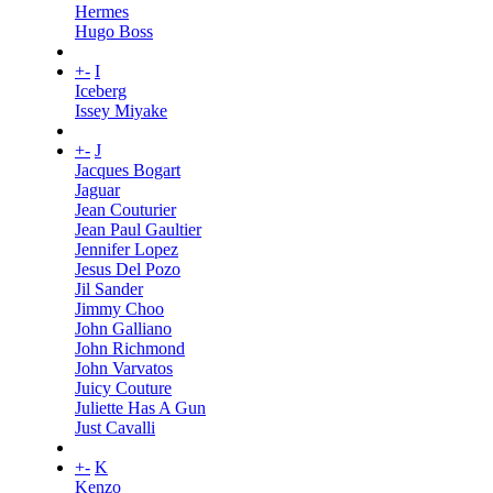
Hermes
Hugo Boss
+
-
I
Iceberg
Issey Miyake
+
-
J
Jacques Bogart
Jaguar
Jean Couturier
Jean Paul Gaultier
Jennifer Lopez
Jesus Del Pozo
Jil Sander
Jimmy Choo
John Galliano
John Richmond
John Varvatos
Juicy Couture
Juliette Has A Gun
Just Cavalli
+
-
K
Kenzo