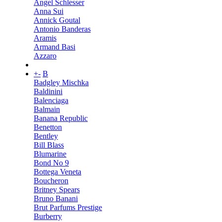
Angel Schlesser
Anna Sui
Annick Goutal
Antonio Banderas
Aramis
Armand Basi
Azzaro
+
-
B
Badgley Mischka
Baldinini
Balenciaga
Balmain
Banana Republic
Benetton
Bentley
Bill Blass
Blumarine
Bond No 9
Bottega Veneta
Boucheron
Britney Spears
Bruno Banani
Brut Parfums Prestige
Burberry