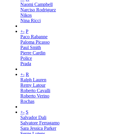
Naomi Campbell
Narciso Rodriguez
Nikos
Nina Ricci
+
-
P
Paco Rabanne
Paloma Picasso
Paul Smith
Pierre Cardin
Police
Prada
+
-
R
Ralph Lauren
Remy Latour
Roberto Cavalli
Roberto Verino
Rochas
+
-
S
Salvador Dali
Salvatore Ferragamo
Sara Jessica Parker
Serge Lutens