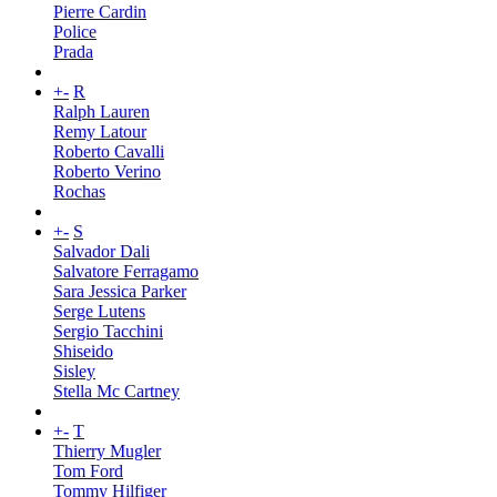
Pierre Cardin
Police
Prada
+
-
R
Ralph Lauren
Remy Latour
Roberto Cavalli
Roberto Verino
Rochas
+
-
S
Salvador Dali
Salvatore Ferragamo
Sara Jessica Parker
Serge Lutens
Sergio Tacchini
Shiseido
Sisley
Stella Mc Cartney
+
-
T
Thierry Mugler
Tom Ford
Tommy Hilfiger