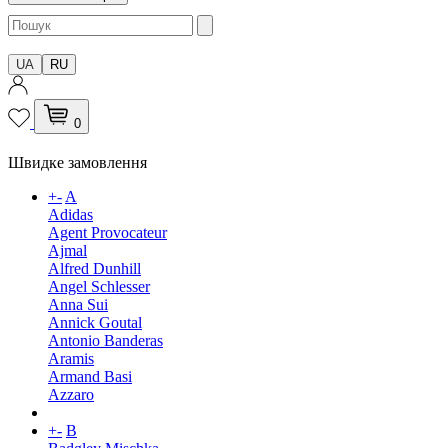
UA
RU
0
Швидке замовлення
+
-
A
Adidas
Agent Provocateur
Ajmal
Alfred Dunhill
Angel Schlesser
Anna Sui
Annick Goutal
Antonio Banderas
Aramis
Armand Basi
Azzaro
+
-
B