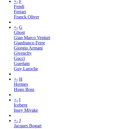
+
-
F
Fendi
Ferrari
Franck Oliver
+
-
G
Ghost
Gian Marco Venturi
Gianfranco Ferre
Giorgio Armani
Givenchy
Gucci
Guerlain
Guy Laroche
+
-
H
Hermes
Hugo Boss
+
-
I
Iceberg
Issey Miyake
+
-
J
Jacques Bogart