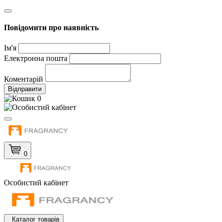
Повідомити про наявність
Ім'я
Електронна пошта
Коментарій
Відправити
0
0
Особистий кабінет
Каталог товарів