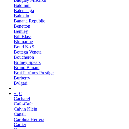
Badgley Mischka
Baldinini
Balenciaga
Balmain
Banana Republic
Benetton
Bentley
Bill Blass
Blumarine
Bond No 9
Bottega Veneta
Boucheron
Britney Spears
Bruno Banani
Brut Parfums Prestige
Burberry
Bvlgari
+
-
C
Cacharel
Cafe-Cafe
Calvin Klein
Canali
Carolina Herrera
Cartier