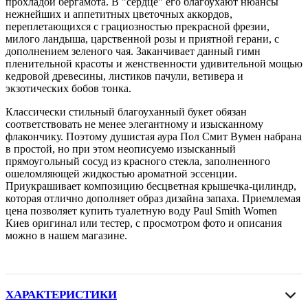
прохладой бергамота. В "сердце" его благоухают нюансы
нежнейших и аппетитных цветочных аккордов,
переплетающихся с грациозностью прекрасной фрезии,
милого ландыша, царственной розы и приятной герани, с
дополнением зеленого чая. Заканчивает данный гимн
пленительной красоты и женственности удивительной мощью
кедровой древесины, листиков пачули, ветивера и
экзотических бобов тонка.
Классически стильный благоуханный букет обязан
соответствовать не менее элегантному и изысканному
флакончику. Поэтому душистая аура Пол Смит Вумен набрана
в простой, но при этом неописуемо изысканный
прямоугольный сосуд из красного стекла, заполненного
ошеломляющей жидкостью ароматной эссенции.
Приукрашивает композицию бесцветная крышечка-цилиндр,
которая отлично дополняет образ дизайна запаха. Приемлемая
цена позволяет купить туалетную воду Paul Smith Women
Киев оригинал или тестер, с просмотром фото и описания
можно в нашем магазине.
ХАРАКТЕРИСТИКИ