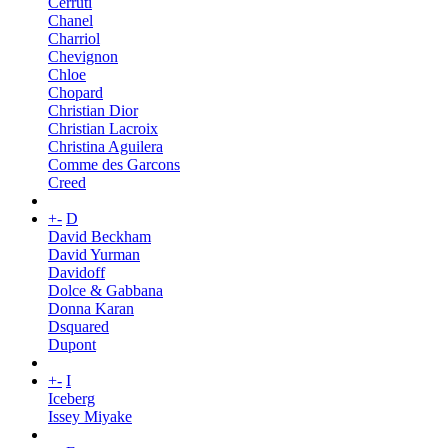
Cerruti
Chanel
Charriol
Chevignon
Chloe
Chopard
Christian Dior
Christian Lacroix
Christina Aguilera
Comme des Garcons
Creed
+
-
D
David Beckham
David Yurman
Davidoff
Dolce & Gabbana
Donna Karan
Dsquared
Dupont
+
-
I
Iceberg
Issey Miyake