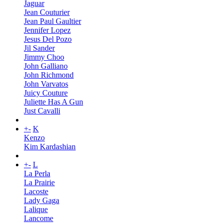
Jaguar
Jean Couturier
Jean Paul Gaultier
Jennifer Lopez
Jesus Del Pozo
Jil Sander
Jimmy Choo
John Galliano
John Richmond
John Varvatos
Juicy Couture
Juliette Has A Gun
Just Cavalli
+
-
K
Kenzo
Kim Kardashian
+
-
L
La Perla
La Prairie
Lacoste
Lady Gaga
Lalique
Lancome