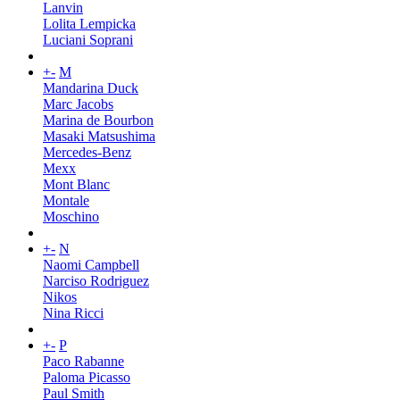
Lanvin
Lolita Lempicka
Luciani Soprani
+
-
M
Mandarina Duck
Marc Jacobs
Marina de Bourbon
Masaki Matsushima
Mercedes-Benz
Mexx
Mont Blanc
Montale
Moschino
+
-
N
Naomi Campbell
Narciso Rodriguez
Nikos
Nina Ricci
+
-
P
Paco Rabanne
Paloma Picasso
Paul Smith