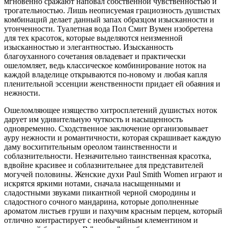
мгновенно сражают наповал собственной чувственностью и
трогательностью. Лишь неописуемая грациозность душистых
комбинаций делает данный запах образцом изысканности и
утонченности. Туалетная вода Пол Смит Вумен изобретена
для тех красоток, которые выделяются неизменной
изысканностью и элегантностью. Изысканность
благоуханного сочетания овладевает и практически
ошеломляет, ведь классическое комбинирование ноток на
каждой владелице открываются по-новому и любая капля
пленительной эссенции женственности придает ей обаяния и
нежности.
Ошеломляющее изящество хитросплетений душистых ноток
дарует им удивительную чуткость и насыщенность
одновременно. Сходственное заключение организовывает
ауру нежности и романтичности, которая скрашивает каждую
даму восхитительным ореолом таинственности и
соблазнительности. Незначительно таинственная красотка,
вдвойне красивее и соблазнительнее для представителей
могучей половины. Женские духи Paul Smith Women играют и
искрятся яркими нотами, сначала насыщенными и
сладостными звуками пикантной черной смородины и
сладостного сочного мандарина, которые дополненные
ароматом листьев груши и пахучим красным перцем, который
отлично контрастирует с необычайным клементином и