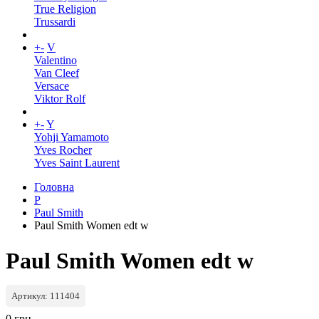
True Religion
Trussardi
+
-
V
Valentino
Van Cleef
Versace
Viktor Rolf
+
-
Y
Yohji Yamamoto
Yves Rocher
Yves Saint Laurent
Головна
P
Paul Smith
Paul Smith Women edt w
Paul Smith Women edt w
Артикул: 111404
0 грн