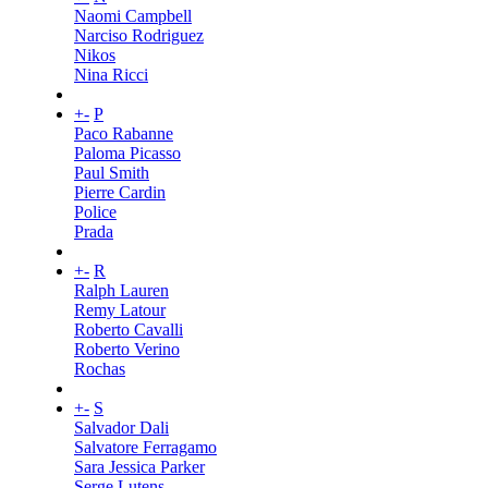
Naomi Campbell
Narciso Rodriguez
Nikos
Nina Ricci
+
-
P
Paco Rabanne
Paloma Picasso
Paul Smith
Pierre Cardin
Police
Prada
+
-
R
Ralph Lauren
Remy Latour
Roberto Cavalli
Roberto Verino
Rochas
+
-
S
Salvador Dali
Salvatore Ferragamo
Sara Jessica Parker
Serge Lutens