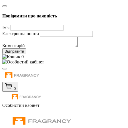
Повідомити про наявність
Ім'я
Електронна пошта
Коментарій
Відправити
0
0
Особистий кабінет