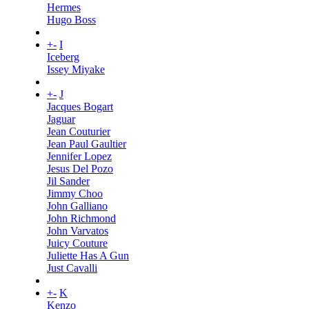
Hermes
Hugo Boss
+
-
I
Iceberg
Issey Miyake
+
-
J
Jacques Bogart
Jaguar
Jean Couturier
Jean Paul Gaultier
Jennifer Lopez
Jesus Del Pozo
Jil Sander
Jimmy Choo
John Galliano
John Richmond
John Varvatos
Juicy Couture
Juliette Has A Gun
Just Cavalli
+
-
K
Kenzo