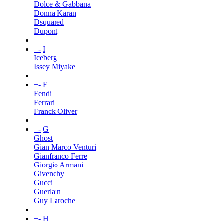
Dolce & Gabbana
Donna Karan
Dsquared
Dupont
+
-
I
Iceberg
Issey Miyake
+
-
F
Fendi
Ferrari
Franck Oliver
+
-
G
Ghost
Gian Marco Venturi
Gianfranco Ferre
Giorgio Armani
Givenchy
Gucci
Guerlain
Guy Laroche
+
-
H