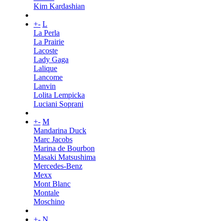
Kim Kardashian
+
-
L
La Perla
La Prairie
Lacoste
Lady Gaga
Lalique
Lancome
Lanvin
Lolita Lempicka
Luciani Soprani
+
-
M
Mandarina Duck
Marc Jacobs
Marina de Bourbon
Masaki Matsushima
Mercedes-Benz
Mexx
Mont Blanc
Montale
Moschino
+
-
N