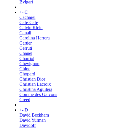
Bvlgari
+
-
C
Cacharel
Cafe-Cafe
Calvin Klein
Canali
Carolina Herrera
Cartier
Cerruti
Chanel
Charriol
Chevignon
Chloe
Chopard
Christian Dior
Christian Lacroix
Christina Aguilera
Comme des Garcons
Creed
+
-
D
David Beckham
David Yurman
Davidoff