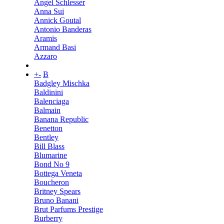
Angel Schlesser
Anna Sui
Annick Goutal
Antonio Banderas
Aramis
Armand Basi
Azzaro
+
-
B
Badgley Mischka
Baldinini
Balenciaga
Balmain
Banana Republic
Benetton
Bentley
Bill Blass
Blumarine
Bond No 9
Bottega Veneta
Boucheron
Britney Spears
Bruno Banani
Brut Parfums Prestige
Burberry