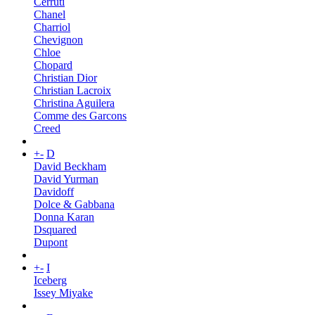
Cerruti
Chanel
Charriol
Chevignon
Chloe
Chopard
Christian Dior
Christian Lacroix
Christina Aguilera
Comme des Garcons
Creed
+
-
D
David Beckham
David Yurman
Davidoff
Dolce & Gabbana
Donna Karan
Dsquared
Dupont
+
-
I
Iceberg
Issey Miyake