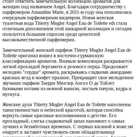
стоит отметить замечательную коллекцию ароматов для
женщин под названием Angel. Благодаря сотрудничеству с
парфюмером Amandine Marie, в 2011-м году она пополнилась
очередным парфюмерным шедевром. Новая женская
туалетная вода Thierry Mugler Angel Eau de Toilette edt стала
отличным дополнением этой шикарной коллекции и сегодня
пользуется большим спросом среди ценителей
высококачественной парфюмерии.
Замечательный женский парфюм Thierry Mugler Angel Eau de
Toilette оригинал вошел в восточно-гурманскую
классификацию ароматов. Вначале композиция раскрывается
легкой прохладой бергамота и розового перца. Продолжает
мелодию "сердце" аромата, раскрываясь сладкими аккордами
красных ягод и конфет пралине. Прекращает свое мелодичное
звучание парфюм Тьерри Мюглер Ангел О де Тойлет
базовыми нотами из нежной ванили, листьев пачули, кедра и
мускуса.
Женские духи Thierry Mugler Angel Eau de Toilette наполнены
таинственностью и небесной красотой, которая способна
вернуть самые красивые воспоминания о детстве. Его
прохладный, слегка сладковатый запах напомнит о самых
лучших и беззаботных временах. С первых касаний к коже он
очарует и заставит чувствовать свою обладательницу