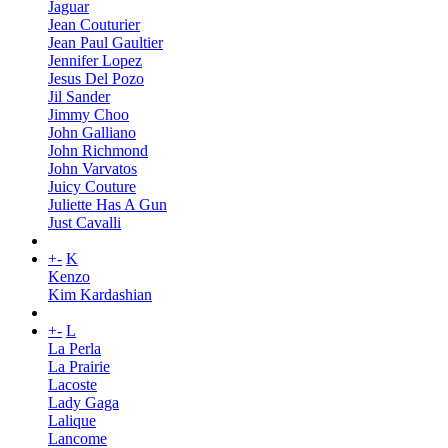
Jaguar
Jean Couturier
Jean Paul Gaultier
Jennifer Lopez
Jesus Del Pozo
Jil Sander
Jimmy Choo
John Galliano
John Richmond
John Varvatos
Juicy Couture
Juliette Has A Gun
Just Cavalli
+
-
K
Kenzo
Kim Kardashian
+
-
L
La Perla
La Prairie
Lacoste
Lady Gaga
Lalique
Lancome