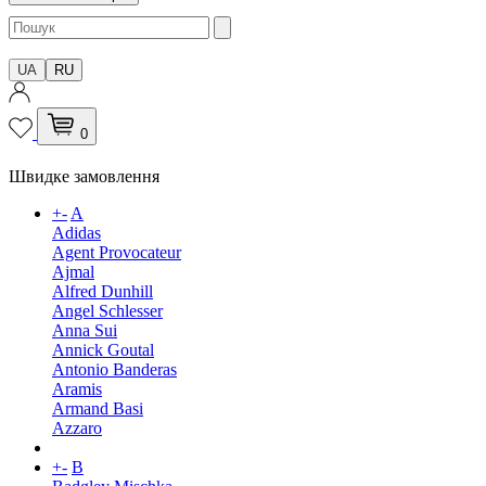
UA
RU
0
Швидке замовлення
+
-
A
Adidas
Agent Provocateur
Ajmal
Alfred Dunhill
Angel Schlesser
Anna Sui
Annick Goutal
Antonio Banderas
Aramis
Armand Basi
Azzaro
+
-
B