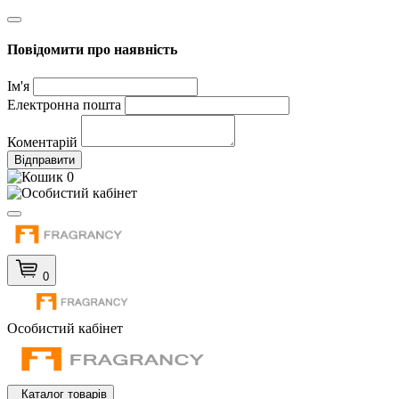
Повідомити про наявність
Ім'я
Електронна пошта
Коментарій
Відправити
0
0
Особистий кабінет
Каталог товарів