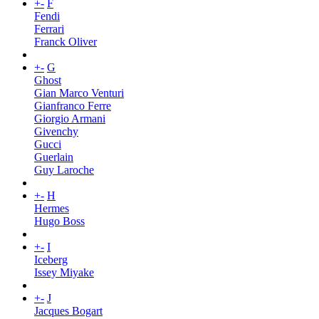
+
-
F
Fendi
Ferrari
Franck Oliver
+
-
G
Ghost
Gian Marco Venturi
Gianfranco Ferre
Giorgio Armani
Givenchy
Gucci
Guerlain
Guy Laroche
+
-
H
Hermes
Hugo Boss
+
-
I
Iceberg
Issey Miyake
+
-
J
Jacques Bogart