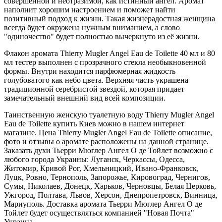
совершенной и неотразимой, как истинный ангел. Аромат
наполнит хорошим настроением и поможет найти
позитивный подход к жизни. Такая жизнерадостная женщина
всегда будет окружена нужным вниманием, а слово
"одиночество" будет полностью вычеркнуто из её жизни.
Флакон аромата Thierry Mugler Angel Eau de Toilette 40 мл и 80
мл тестер выполнен с прозрачного стекла необыкновенной
формы. Внутри находится парфюмерная жидкость
голубоватого как небо цвета. Верхняя часть украшена
традиционной серебристой звездой, которая придает
замечательный внешний вид всей композиции.
Таинственную женскую туалетную воду Thierry Mugler Angel
Eau de Toilette купить Киев можно в нашем интернет
магазине. Цена Thierry Mugler Angel Eau de Toilette описание,
фото и отзывы о аромате расположены на данной странице.
Заказать духи Тьерри Мюглер Ангел О де Тойлет возможно с
любого города Украины: Луганск, Черкассы, Одесса,
Житомир, Кривой Рог, Хмельницкий, Ивано-Франковск,
Луцк, Ровно, Тернополь, Запорожье, Кировоград, Чернигов,
Сумы, Николаев, Донецк, Харьков, Черновцы, Белая Церковь,
Ужгород, Полтава, Львов, Херсон, Днепропетровск, Винница,
Мариуполь. Доставка аромата Тьерри Мюглер Ангел О де
Тойлет будет осуществляться компанией "Новая Почта"
Украина.