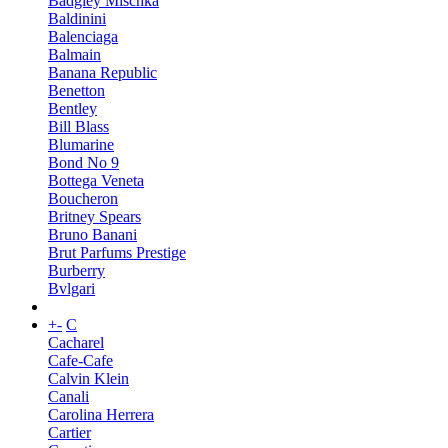
Badgley Mischka
Baldinini
Balenciaga
Balmain
Banana Republic
Benetton
Bentley
Bill Blass
Blumarine
Bond No 9
Bottega Veneta
Boucheron
Britney Spears
Bruno Banani
Brut Parfums Prestige
Burberry
Bvlgari
+
-
C
Cacharel
Cafe-Cafe
Calvin Klein
Canali
Carolina Herrera
Cartier