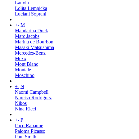
Lanvin
Lolita Lempicka
Luciani Soprani
+
-
M
Mandarina Duck
Marc Jacobs
Marina de Bourbon
Masaki Matsushima
Mercedes-Benz
Mexx
Mont Blanc
Montale
Moschino
+
-
N
Naomi Campbell
Narciso Rodriguez
Nikos
Nina Ricci
+
-
P
Paco Rabanne
Paloma Picasso
Paul Smith