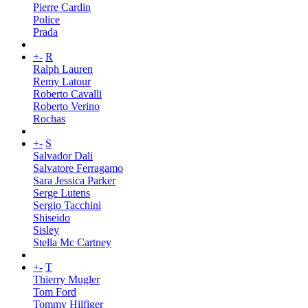
Pierre Cardin
Police
Prada
+
-
R
Ralph Lauren
Remy Latour
Roberto Cavalli
Roberto Verino
Rochas
+
-
S
Salvador Dali
Salvatore Ferragamo
Sara Jessica Parker
Serge Lutens
Sergio Tacchini
Shiseido
Sisley
Stella Mc Cartney
+
-
T
Thierry Mugler
Tom Ford
Tommy Hilfiger